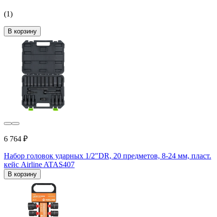
(1)
В корзину
6 764 ₽
Набор головок ударных 1/2"DR, 20 предметов, 8-24 мм, пласт.
кейс Airline ATAS407
В корзину