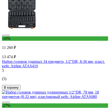
-16%
11 260 ₽
13 474 ₽
Набор головок ударных 34 предмета, 1/2"DR, 8-36 мм, пласт.
кейс Airline ATAS410
5
(5)
В корзину
-27%