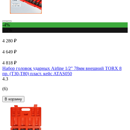
-4%
-11%
4 280 ₽
4 649 ₽
4 818 ₽
Набор головок ударных Airline 1/2" 78мм внешний TORX 8
пр. (T30-T80) пласт. кейс ATAS050
4.3
(6)
В корзину