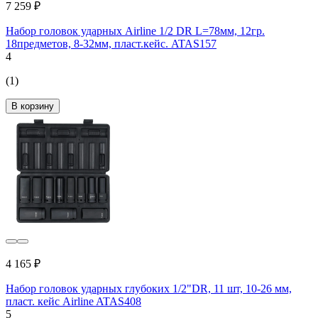
7 259 ₽
Набор головок ударных Airline 1/2 DR L=78мм, 12гр.
18предметов, 8-32мм, пласт.кейс. ATAS157
4
(1)
В корзину
4 165 ₽
Набор головок ударных глубоких 1/2"DR, 11 шт, 10-26 мм,
пласт. кейс Airline ATAS408
5