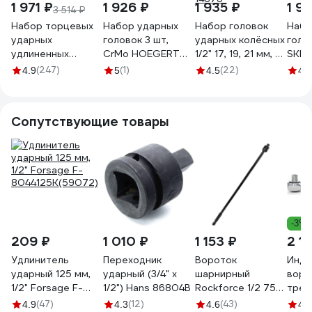
1 971 ₽
1 926 ₽
1 935 ₽
1 9
3 514 ₽
Набор торцевых
Набор ударных
Набор головок
Набо
ударных
головок 3 шт,
ударных колёсных
голо
удлиненных
CrMo HOEGERT
1/2" 17, 19, 21 мм, L-
SKRA
головок Inforce
TECHNIK HT4R105
85 мм, с
(247)
(1)
(22)
4.9
5
4.5
4.6
(1/2"; 17, 19, 21 мм)
пластиковой
11-01-262
защитой
АвтоDело 39233
Сопутствующие товары
14878
-3%
209 ₽
1 010 ₽
1 153 ₽
2 1
Удлинитель
Переходник
Вороток
Инду
ударный 125 мм,
ударный (3/4" х
шарнирный
воро
1/2" Forsage F-
1/2") Hans 86804B
Rockforce 1/2 750
трещ
8044125K(59072)
мм RF-
1/2"
(47)
(12)
(43)
4.9
4.3
4.6
4.8