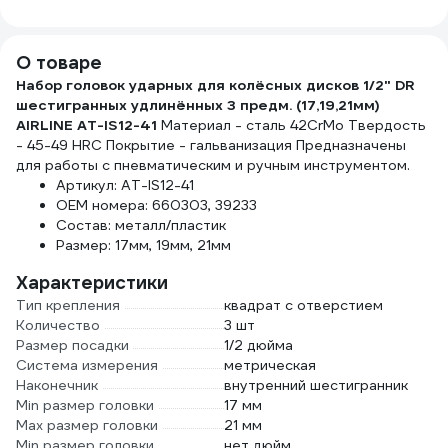
8014750UMPB(63569)
быст
Для
проф
О товаре
СТО 
Набор головок ударных для колёсных дисков 1/2" DR
нагру
шестигранных удлинённых 3 предм. (17,19,21мм)
AIRLINE AT-IS12-41
Материал - сталь 42CrMo Твердость
- 45-49 HRC Покрытие - гальванизация Предназначены
для работы с пневматическим и ручным инструментом.
Артикул: AT-IS12-41
OEM номера: 660303, 39233
Состав: металл/пластик
Размер: 17мм, 19мм, 21мм
Характеристики
Тип крепления
квадрат с отверстием
Количество
3 шт
Размер посадки
1/2 дюйма
Система измерения
метрическая
Наконечник
внутренний шестигранник
Min размер головки
17 мм
Max размер головки
21 мм
Min размер головки
нет дюйм