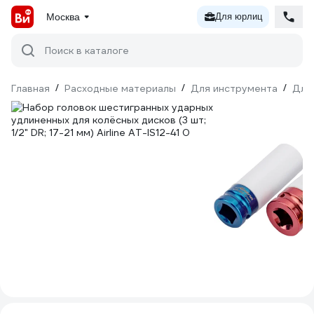
Москва
Для юрлиц
Поиск в каталоге
Главная
/
Расходные материалы
/
Для инструмента
/
Для