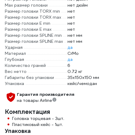
Max размер головки
нет дюйм
Размер головки TORX min
нет
Размер головки TORX max
нет
Размер головки E min
нет
Размер головки E max
нет
Размер головки SPLINE min
нет мм
Размер головки SPLINE max
нет мм
Ударная
да
Материал
CrMo
Глубокая
да
Количество граней
6
Вес нетто
0.72 кг
Габариты без упаковки
35x150x150 мм
Упаковка
кейс/чемодан
Гарантия производителя
на товары Airline
Комплектация
Головка торцевая - 3шт.
Пластиковый кейс - 1шт.
Упаковка