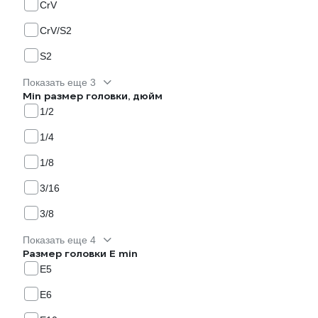
CrV
CrV/S2
S2
Показать еще 3
Min размер головки, дюйм
1/2
1/4
1/8
3/16
3/8
Показать еще 4
Размер головки E min
E5
E6