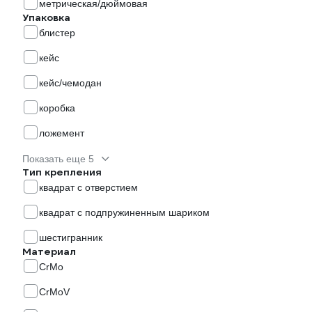
метрическая/дюймовая
Упаковка
блистер
кейс
кейс/чемодан
коробка
ложемент
Показать еще 5
Тип крепления
квадрат с отверстием
квадрат с подпружиненным шариком
шестигранник
Материал
CrMo
CrMoV