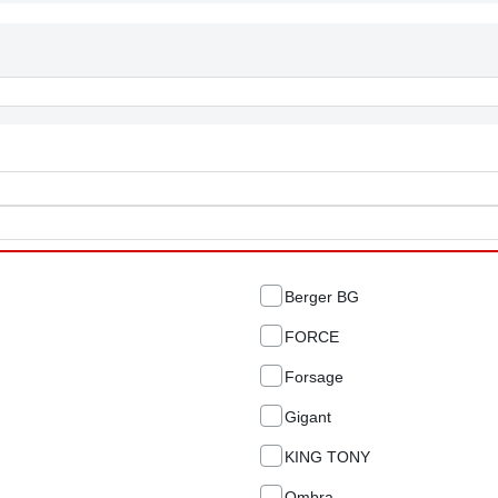
Berger BG
FORCE
Forsage
Gigant
KING TONY
Ombra