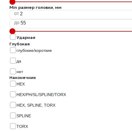
Min размер головки, мм
от
до
Ударная
Глубокая
глубокие/короткие
да
нет
Наконечник
HEX
HEX/PH/SL/SPLINE/TORX
HEX, SPLINE, TORX
SPLINE
TORX