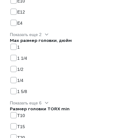
Е10
Е12
Е4
Показать еще 2
Max размер головки, дюйм
1
1 1/4
1/2
1/4
1 5/8
Показать еще 6
Размер головки TORX min
T10
T15
T20