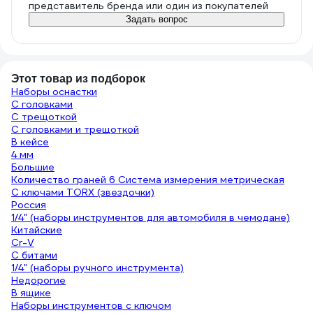
представитель бренда или один из покупателей
1500₽ мне наборчик понравился. Для
Задать вопрос
интенсивной нагружённой работы не
подойдёт на мой взгляд («щупал»
руками наборы за 4-5тр, там
аналогичные инструменты и насадки
тяжелее - металл другой). В целом
Этот товар из подборок
мне все понравилось, место для двух
Наборы оснастки
С головками
дополнительно купленных адаптеров
С трещоткой
в кейсе нашлось. На последнем фото
С головками и трещоткой
как я работал битой-«звездочкой» и
В кейсе
как предлагается инженерами Gigant.
4 мм
Большие
Количество граней 6 Система измерения метрическая
С ключами TORX (звездочки)
Россия
1/4" (наборы инструментов для автомобиля в чемодане)
Китайские
Cr-V
С битами
1/4" (наборы ручного инструмента)
Недорогие
В ящике
Наборы инструментов с ключом