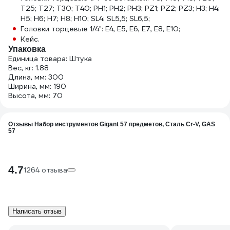
Т25; Т27; Т30; T40; PH1; PH2; PH3; PZ1; PZ2; PZ3; H3; H4;
H5; H6; H7; H8; H10; SL4; SL5,5; SL6,5;
Головки торцевые 1/4": E4, E5, E6, E7, E8, E10;
Кейс.
Упаковка
Единица товара: Штука
Вес, кг: 1.88
Длина, мм: 300
Ширина, мм: 190
Высота, мм: 70
Отзывы Набор инструментов Gigant 57 предметов, Сталь Cr-V, GAS
57
4.7
1264 отзыва
Написать отзыв