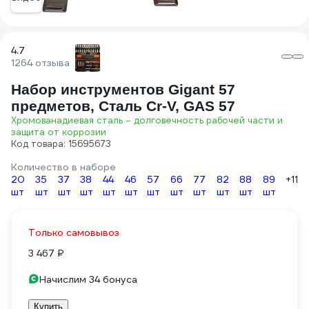
4.7
1264 отзыва
Набор инструментов Gigant 57
предметов, Сталь Cr-V, GAS 57
Хромованадиевая сталь – долговечность рабочей части и
защита от коррозии
Код товара: 15695673
Количество в наборе
20
35
37
38
44
46
57
66
77
82
88
89
+11
шт
шт
шт
шт
шт
шт
шт
шт
шт
шт
шт
шт
Только самовывоз
3 467 ₽
Начислим 34 бонуса
Купить