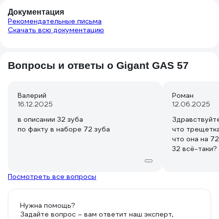
показалось). Все удлинители, если их
Документация
соединить, дают длину под 40см
Рекомендательные письма
(отвертка тоже может
Скачать всю документацию
использоваться как удлинитель), что
тоже пригодилось в ходе работы. А
вот насадки с битами мне не
Вопросы и ответы о Gigant GAS 57
понравились - оказалось удобнее
взять переходник female 1/4DR-HEX и
обычный держатель с обычными
Валерий
Роман
битами. У меня шуруповёрт можно
16.12.2025
12.06.2025
использовать без патрона и поэтому
идущий в комплекте адаптер для бит
в описании 32 зуба
Здравствуйте
DR-HEX Male оказался коротковат (он,
по факту в наборе 72 зуба
что трещетка
кстати, в данном наборе
что она на 7
намагниченный), использовал свой
32 всё-таки?
более длинный. Неаккуратно сделана
головка трещетки: болтики выступают
с нижней стороны и при случае могут
Посмотреть все вопросы
немного поранить пальцы (не
критично, можно подколхозить
напильником). С учетом цены (со
Нужна помощь?
скидкой) в районе аналогов 1000-
Задайте вопрос – вам ответит наш эксперт,