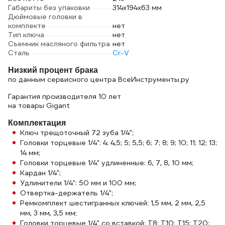
Габариты без упаковки
314x194x63 мм
Дюймовые головки в
комплекте
нет
Тип ключа
нет
Съемник масляного фильтра
нет
Сталь
Cr-V
Низкий процент брака
по данным сервисного центра ВсеИнструменты.ру
Гарантия производителя 10 лет
на товары Gigant
Комплектация
Ключ трещоточный 72 зуба 1/4";
Головки торцевые 1/4": 4; 4,5; 5; 5,5; 6; 7; 8; 9; 10; 11; 12; 13;
14 мм;
Головки торцевые 1/4" удлиненные: 6, 7, 8, 10 мм;
Кардан 1/4";
Удлинители 1/4": 50 мм и 100 мм;
Отвертка-держатель 1/4";
Ремкомплект шестигранных ключей: 1,5 мм, 2 мм, 2,5
мм, 3 мм, 3,5 мм;
Головки торцевые 1/4" со вставкой: Т8; Т10; Т15; Т20;