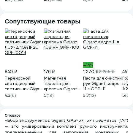
Cr-V GAS 38
V, GAS 46
2571
Сопутствующие товары
-44%
840 ₽
176 ₽
1 270 ₽
2 255 ₽
451 ₽
Переносной
Магнитная
Паста для очистки
Голо
светодиодный
тарелка для
рук Gigant ведро
глубо
светильник Gigant
крепежа Gigant
11 л GCP-11
1/2D
ЛСУ-2, 10м IP20
108 мм GMP-108
4.3
(8)
5
(19)
3.3
(12)
5
(63)
GPE-0019
О товаре
Набор инструментов Gigant GAS-57, 57 предметов (1/4")
— это универсальный комплект ручного инструмента,
предназначенный для выполнения монтажных и