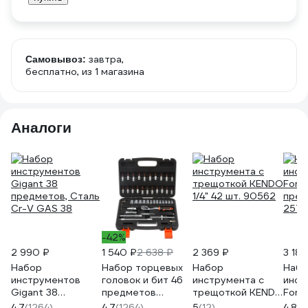
завтра,
Самовывоз:
бесплатно
, из 1 магазина
Аналоги
-42%
2 990 ₽
1 540 ₽
2 638 ₽
2 369 ₽
3 186
Набор
Набор торцевых
Набор
Набо
инструментов
головок и бит 46
инструмента с
инст
Gigant 38
предметов
трещоткой KENDO
Fors
предметов, Сталь
Gigant, Сталь Cr-
1/4" 42 шт. 90562
пред
4.7
(1264)
4.7
(1264)
5
(12)
4.8
(3