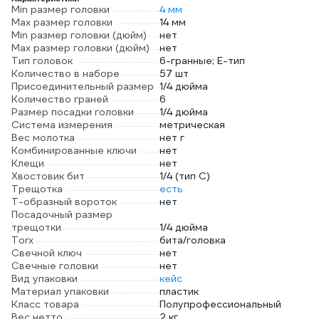
Min размер головки
4 мм
Max размер головки
14 мм
Min размер головки (дюйм)
нет
Max размер головки (дюйм)
нет
Тип головок
6-гранные; Е-тип
Количество в наборе
57 шт
Присоединительный размер
1/4 дюйма
Количество граней
6
Размер посадки головки
1/4 дюйма
Система измерения
метрическая
Вес молотка
нет г
Комбинированные ключи
нет
Клещи
нет
Хвостовик бит
1/4 (тип С)
Трещотка
есть
Т-образный вороток
нет
Посадочный размер
трещотки
1/4 дюйма
Torx
бита/головка
Свечной ключ
нет
Свечные головки
нет
Вид упаковки
кейс
Материал упаковки
пластик
Класс товара
Полупрофессиональный
Вес нетто
2 кг