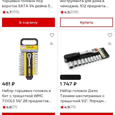
торцевых головок под
инструмента для дома в
вороток SATA 1/4 дюйма 52
чемодане, 102 предмета
шт 09002
Gigant GNJ-102
4.7
(156)
4.5
(258)
В корзину
Купить
до -14%
461 ₽
1 747 ₽
Набор торцевых головок и
Набор головок Дело
бит с трещоткой WMC
Техники шестигранных с
TOOLS 1/4" 28 предметов
трещоткой 1/2", 11предм
WMC-2028-5(51204)
620711
4.6
(31)
4.9
(76)