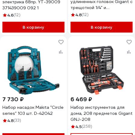
удлиненных головок Gigant с
электрика 68пр. YT-39009
трещоткой 1/4" и
371439009 092 1
удлинителем, 12 предметов
4.8
(12)
4.6
(12)
GSRW-12/14
В корзину
В корзину
7 730 ₽
6 469 ₽
Набор насадок Makita "Circle
Набор инструментов для
series" 103 шт. D-42042
дома, 208 предметов Gigant
GNJ-208
4.8
(33)
4.5
(258)