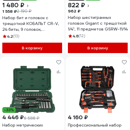
1 480 ₽
822 ₽
962 ₽
1 558 ₽
2 190 ₽
Набор шестигранных
Набор бит и головок с
головок Gigant с трещоткой
трещоткой КОБАЛЬТ CR-V,
1/4", 11 предметов GSRW-11/14
24 биты, 9 головок,
трещотка, отверточная
4.8
(12)
4.2
(13)
рукоятка, 2 удлинителя,
шарнир, кейс+блистер, 38
В корзину
В корзину
предметов 915-069
-33%
4 446 ₽
4 160 ₽
6 588 ₽
Набор метрических
Профессиональный набор