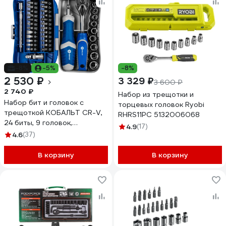
-8%
-5%
-8%
2 530 ₽
3 329 ₽
3 600 ₽
2 740 ₽
Набор из трещотки и
Набор бит и головок с
торцевых головок Ryobi
трещоткой КОБАЛЬТ CR-V,
RHRS11PC 5132006068
24 биты, 9 головок,
4.9
(17)
трещотка, отверточная
4.6
(37)
рукоятка, 2 удлинителя,
шарнир, держатель бит,
В корзину
В корзину
кейс+блистер, 39 предметов
915-083