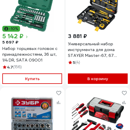
-10%
5 142 ₽
3 881 ₽
5 697 ₽
Универсальный набор
Набор торцевых головок с
инструмента для дома
принадлежностями, 36 шт,
STAYER Master-67, 67
1/4 DR, SATA 09001
предмета 22055-H67
5
(4)
4.7
(156)
Купить
В корзину