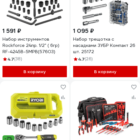
1 591 ₽
1 095 ₽
Набор инструментов
Набор трещотка с
Rockforce 24пр. 1/2" ( 6гр)
насадками ЗУБР Компакт 26
RF-4245B-5MPB(57603)
шт. 25172
4.7
(38)
4.7
(26)
В корзину
В корзину
-7%