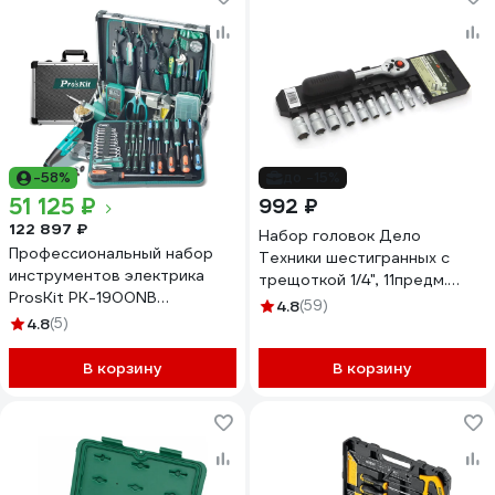
-58%
до -15%
51 125 ₽
992 ₽
122 897 ₽
Набор головок Дело
Профессиональный набор
Техники шестигранных с
инструментов электрика
трещоткой 1/4", 11предм.
ProsKit PK-1900NB
600711
4.8
(59)
С00040049
4.8
(5)
В корзину
В корзину