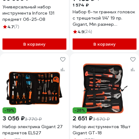
1 574 ₽
Универсальный набор
Набор 6-ти гранных головок
инструмента Inforce 131
с трещеткой 1/4" 19 пр.
предмет 06-25-08
Gigant, Min размер
4.7
(7)
головки-4мм, Max размер
4.9
(24)
головки-14мм, GAS19
В корзину
В корзину
-19%
-28%
3 056 ₽
2 651 ₽
3 770 ₽
3 670 ₽
Набор электрика Gigant 27
Набор инструментов 18шт
предметов ELS27
Gigant GT-18