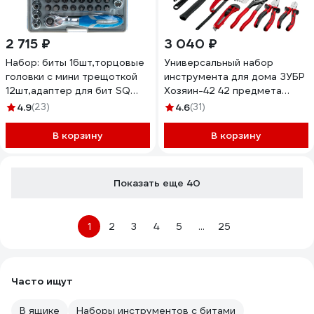
2 715 ₽
3 040 ₽
Набор: биты 16шт,торцовые
Универсальный набор
головки с мини трещоткой
инструмента для дома ЗУБР
12шт,адаптер для бит SQ
Хозяин-42 42 предмета
1/4"хHex 1/4",удлинитель
22105
4.9
(23)
4.6
(31)
1/4"/80мм Зубр 26054-H31
В корзину
В корзину
Показать еще 40
1
2
3
4
5
...
25
Часто ищут
В ящике
Наборы инструментов с битами