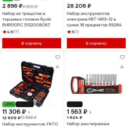
2 896 ₽
28 206 ₽
3 100 ₽
Набор из трещотки и
Набор инструментов
торцевых головок Ryobi
электрика КВТ НИЭ-12 в
RHRS10PC 5132006067
сумке 18 предметов 89264
4.9
(17)
5
(3)
В корзину
В корзину
-29%
-36%
-4%
11 306 ₽
1 563 ₽
1 624 ₽
12 609 ₽
17 698 ₽
Набор шестигранных
Набор инструментов YATO