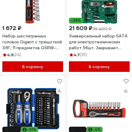
-39%
1 672 ₽
21 609 ₽
35 400 ₽
Набор шестигранных
Универсальный набор SATA
головок Gigant с трещоткой
для электротехнических
3/8", 11 предметов GSRW-
работ 56шт. Закрывает
11/38
любые электромонтажные
4.9
(24)
4.7
(35)
задачи одним набором.
09535
В корзину
В корзину
-32%
-31%
-15%
-4%