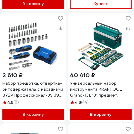
В корзину
Купить
2 610 ₽
40 410 ₽
Набор трещотка, отвертка-
Универсальный набор
битодержатель с насадками
инструмента KRAFTOOL
ЗУБР Профессионал-39 39
Grand-131, 131 предмет
шт. 25180
27978-H131
4.5
(8)
4.8
(44)
В корзину
В корзину