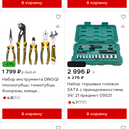
В корзину
В корзину
-23%
-30%
2 996 ₽
1 799 ₽
2 349 ₽
4 276 ₽
Набор инструмента DINGQI
Набор торцевых головок
плоскогубцы, тонкогубцы,
SATA с принадлежностями,
бокорезы, клещи
1/4" 21 предмет 09521
переставные, разводной
4.8
(32)
ключ D22005
4.7
(156)
В корзину
В корзину