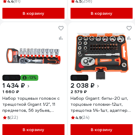
4.4
(81)
4.5
(258)
В корзину
В корзину
-14%
-13%
-21%
1 434 ₽
2 038 ₽
1 660 ₽
2 579 ₽
Набор торцевых головок с
Набор Gigant: биты-20 шт,
трещоткой Gigant 1/2", 11
торцовые головки-12шт,
предметов, 56 зубьев,
трещотка 1/4-1шт, адаптер
размеры 10-22мм, GAS 11
для бит SQ 1/4"хHex 1/4",
5
(22)
4.9
(24)
удлинитель 1/4"/90мм GSBR-
1/4
В корзину
В корзину