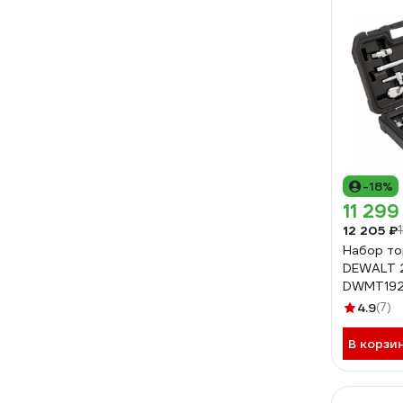
-18%
11 299
12 205 ₽
Набор то
DEWALT 2
DWMT192
4.9
(7)
В корзи