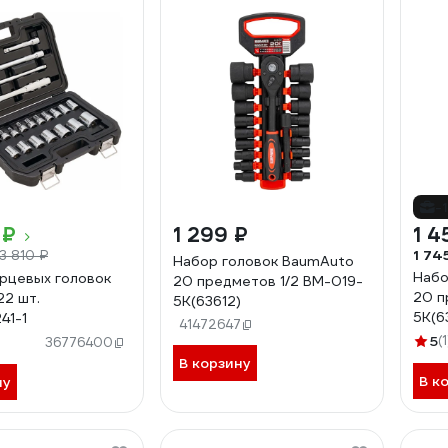
-
 ₽
1 299 ₽
1 4
1 74
13 810 ₽
Набор головок BaumAuto
Набо
рцевых головок
20 предметов 1/2 BM-019-
20 п
2 шт.
5K(63612)
5K(6
41-1
41472647
5
(1
36776400
В корзину
В к
ну