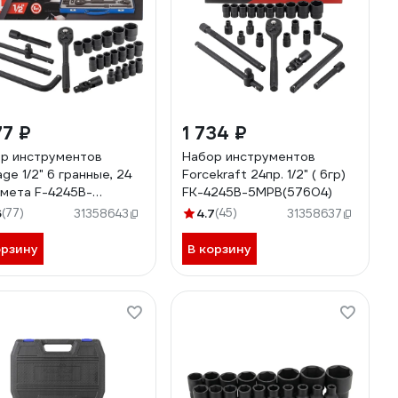
77 ₽
1 734 ₽
р инструментов
Набор инструментов
age 1/2" 6 гранные, 24
Forcekraft 24пр. 1/2" ( 6гр)
мета F-4245B-
FK-4245B-5MPB(57604)
(57605)
6
(77)
4.7
(45)
31358643
31358637
орзину
В корзину