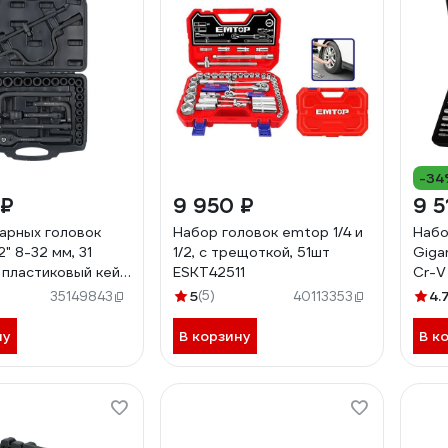
-34
 ₽
9 950 ₽
9 5
арных головок
Набор головок emtop 1/4 и
Набо
2" 8-32 мм, 31
1/2, с трещоткой, 51шт
Giga
 пластиковый кейс
ESKT42511
Cr-V
5
(5)
4.
35149843
40113353
ну
В корзину
В к