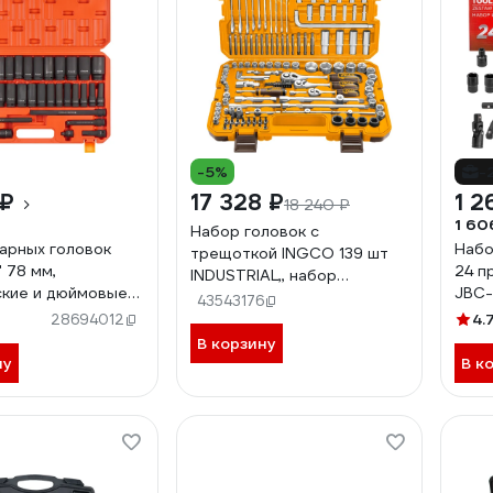
-5%
-
 ₽
17 328 ₽
1 2
18 240 ₽
1 60
Набор головок с
арных головок
Набо
трещоткой INGCO 139 шт
2" 78 мм,
24 п
INDUSTRIAL,, набор
кие и дюймовые
JBC-
HKTHP21391
43543176
 пластиковый кейс,
4.
28694012
метов ATAS085
В корзину
ну
В к