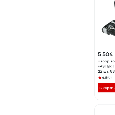
5 504
Набор то
FASTER T
22 шт. 8
4.8
(6)
В корзи