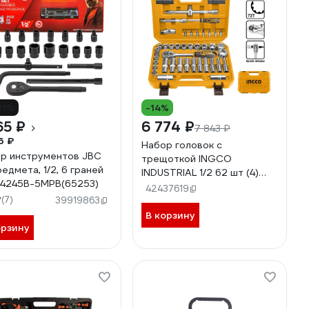
21%
-14%
65 ₽
6 774 ₽
7 843 ₽
6 ₽
Набор головок с
р инструментов JBC
трещоткой INGCO
редмета, 1/2, 6 граней
INDUSTRIAL 1/2 62 шт (4)
4245B-5MPB(65253)
HKTS12602
42437619
7
(7)
39919863
В корзину
орзину