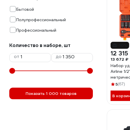
Бытовой
Полупрофессиональный
Профессиональный
Количество в наборе, шт
-10%
12 315
от
до
13 672 ₽
Набор уд
Airline 1/
метричес
размеры,
5
(67)
35 пред
Показать 1 000 товаров
В корзи