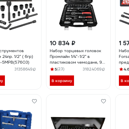
₽
10 834 ₽
1 5
струментов
Набор торцевых головок
Набо
 24пр. 1/2" ( 6гр)
Промлайн 1/4"-1/2" в
Fors
B-5MPB(57603)
пластиковом чемодане, 94
пред
предмета
5MPB
5
(23)
4.
31358649
31824069
ПЛ012048212_023
ну
В корзину
В к