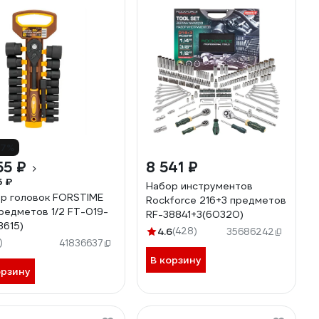
17%
55 ₽
8 541 ₽
5 ₽
Набор инструментов
р головок FORSTIME
Rockforce 216+3 предметов
редметов 1/2 FT-019-
RF-38841+3(60320)
3615)
4.6
(428)
35686242
)
41836637
В корзину
орзину