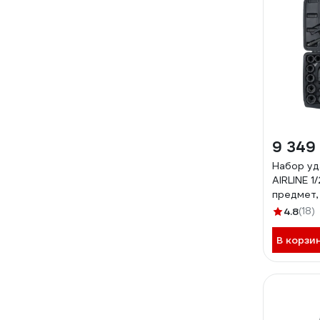
9 349
Набор уд
AIRLINE 1/
предмет,
ATAS405
4.8
(18)
В корзи