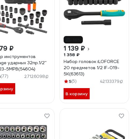
-16%
79 ₽
1 139 ₽
1 358 ₽
р инструментов
Набор головок iLOFORCE
age ударных 32пр.1/2''
20 предметов 1/2 IF-019-
23-5MPB(54604)
5K(63613)
6
(77)
27126098
5
(5)
42133379
орзину
В корзину