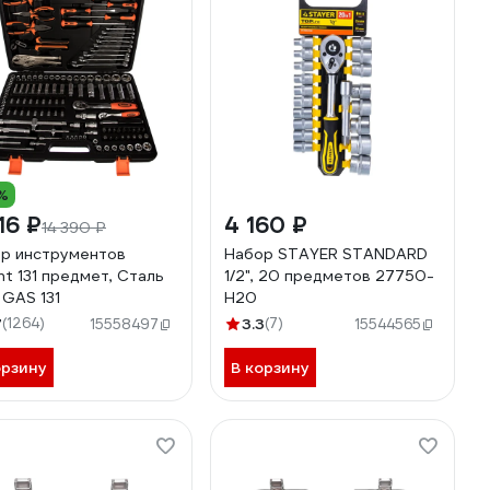
%
16 ₽
4 160 ₽
14 390 ₽
р инструментов
Набор STAYER STANDARD
nt 131 предмет, Сталь
1/2", 20 предметов 27750-
 GAS 131
H20
7
(1264)
3.3
(7)
15558497
15544565
орзину
В корзину