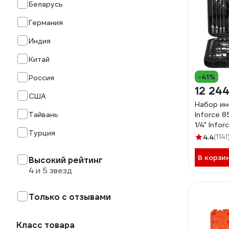
Беларусь
Германия
Индия
Китай
-41%
Россия
12 244
США
Набор ин
Тайвань
Inforce 8
1/4" Infor
Турция
Професси
4.4
(1141
07-14
В корзи
Высокий рейтинг
4 и 5 звезд
Только с отзывами
Класс товара