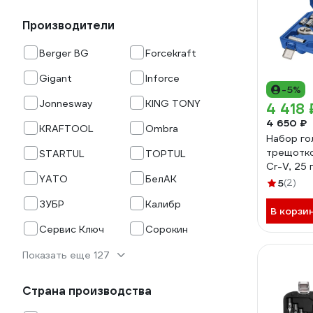
Производители
Berger BG
Forcekraft
Gigant
Inforce
-5%
Jonnesway
KING TONY
4 418 
4 650 ₽
KRAFTOOL
Ombra
Набор го
трещотко
STARTUL
TOPTUL
Cr-V, 25
YATO
БелАК
919-593
5
(2)
ЗУБР
Калибр
В корзи
Сервис Ключ
Сорокин
Показать еще 127
Страна производства