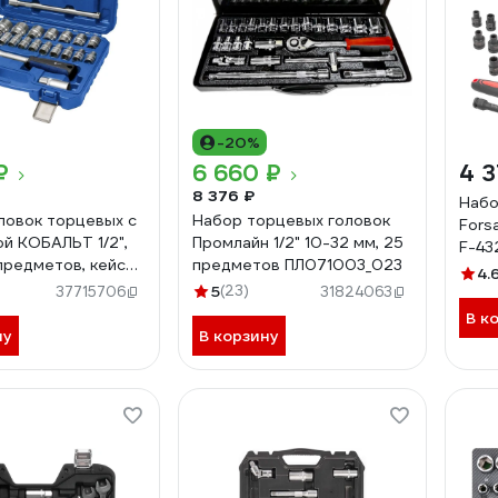
-20%
₽
6 660 ₽
4 3
8 376 ₽
Набо
ловок торцевых с
Набор торцевых головок
Fors
й КОБАЛЬТ 1/2",
Промлайн 1/2" 10-32 мм, 25
F-43
 предметов, кейс
предметов ПЛ071003_023
4.
5
(23)
37715706
31824063
В к
ну
В корзину