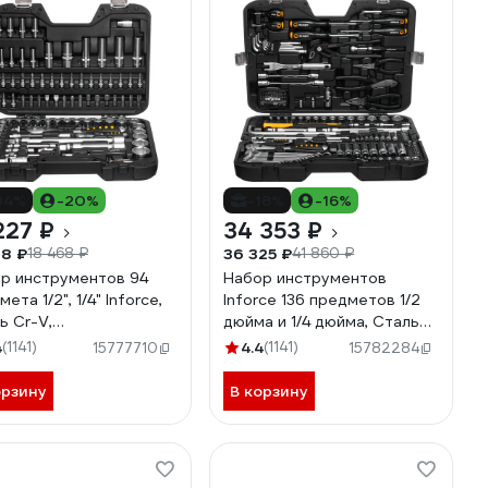
34%
-20%
-18%
-16%
227 ₽
34 353 ₽
38 ₽
36 325 ₽
18 468 ₽
41 860 ₽
р инструментов 94
Набор инструментов
ета 1/2", 1/4" Inforce,
Inforce 136 предметов 1/2
ь Cr-V,
дюйма и 1/4 дюйма, Сталь
ессиональный, 06-
Cr-V, Профессиональный,
4
(1141)
4.4
(1141)
15777710
15782284
0
06-07-17
орзину
В корзину