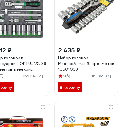
112 ₽
2 435 ₽
р головок и
Набор головок
ссуаров TOPTUL 1/2, 39
МастерАлмаз 19 предметов
метов в мягком
10501069
ементе GEC3901
17)
5
(8)
26629432
16434933
орзину
В корзину