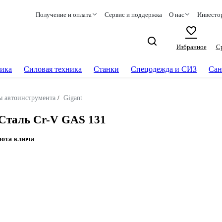
Получение и оплата
Сервис и поддержка
О нас
Инвесто
Избранное
С
ика
Силовая техника
Станки
Спецодежда и СИЗ
Сан
ы автоинструмента
/
Gigant
 Сталь Cr-V GAS 131
рота ключа