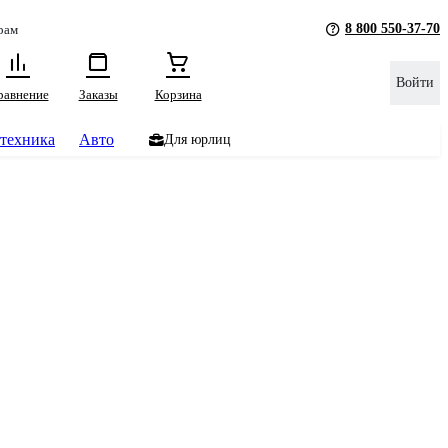
8 800 550-37-70
рам
Войти
равнение
Заказы
Корзина
техника
Авто
Для юрлиц