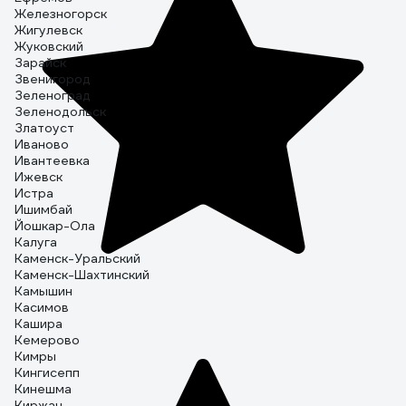
Железногорск
Жигулевск
Жуковский
Зарайск
Звенигород
Зеленоград
Зеленодольск
Златоуст
Иваново
Ивантеевка
Ижевск
Истра
Ишимбай
Йошкар-Ола
Калуга
Каменск-Уральский
Каменск-Шахтинский
Камышин
Касимов
Кашира
Кемерово
Кимры
Кингисепп
Кинешма
Киржач