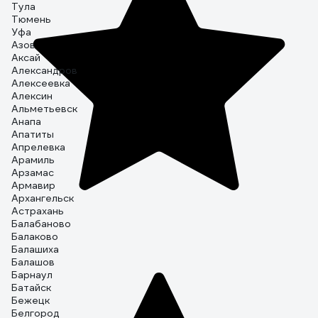
Тула
Тюмень
Уфа
Азов
Аксай
Александров
Алексеевка
Алексин
Альметьевск
Анапа
Апатиты
Апрелевка
Арамиль
Арзамас
Армавир
Архангельск
Астрахань
Балабаново
Балаково
Балашиха
Балашов
Барнаул
Батайск
Бежецк
Белгород