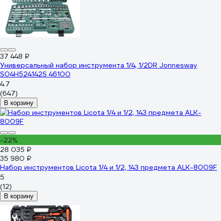
37 448 ₽
Универсальный набор инструмента 1/4, 1/2DR Jonnesway
S04H524142S 46100
4.7
(647)
В корзину
-22%
28 035 ₽
35 980 ₽
Набор инструментов Licota 1/4 и 1/2, 143 предмета ALK-8009F
5
(12)
В корзину