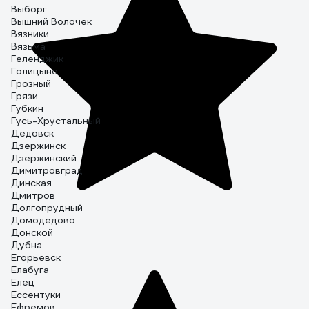
Выборг
Вышний Волочек
Вязники
Вязьма
Геленджик
Голицыно
Грозный
Грязи
Губкин
Гусь-Хрустальный
Дедовск
Дзержинск
Дзержинский
Димитровград
Динская
Дмитров
Долгопрудный
Домодедово
Донской
Дубна
Егорьевск
Елабуга
Елец
Ессентуки
Ефремов