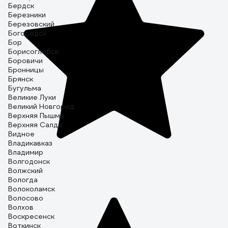
Бердск
Березники
Березовский
Богородск
Бор
Борисоглебск
Боровичи
Бронницы
Брянск
Бугульма
Великие Луки
Великий Новгород
Верхняя Пышма
Верхняя Салда
Видное
Владикавказ
Владимир
Волгодонск
Волжский
Вологда
Волоколамск
Волосово
Волхов
Воскресенск
Воткинск