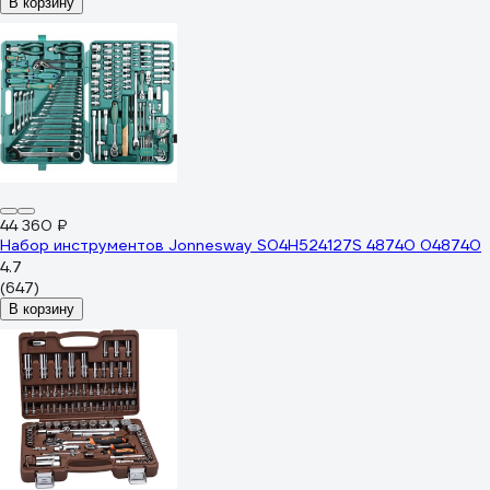
В корзину
44 360 ₽
Набор инструментов Jonnesway S04H524127S 48740 048740
4.7
(647)
В корзину