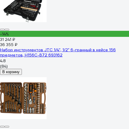
-14%
31 241 ₽
36 355 ₽
Набор инструментов JTC 1/4", 1/2" 6-гранный в кейсе 156
предметов, H156C-B72 693162
4.8
(84)
В корзину