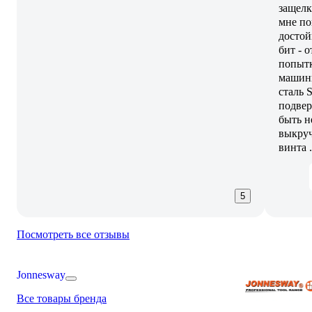
защелк
мне по
достой
бит - 
попытк
машины
сталь S
подвер
быть н
выкру
винта .
5
Посмотреть все отзывы
Jonnesway
Все товары бренда