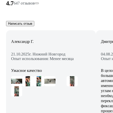
4.7
647 отзывов
Написать отзыв
Александр Г.
Дмитри
21.10.2025
г. Нижний Новгород
04.08.
Опыт использования: Менее месяца
Опыт и
Ужасное качество
В цело
больши
автомо
именно
углам н
необхо
перекл
фиксац
прошел