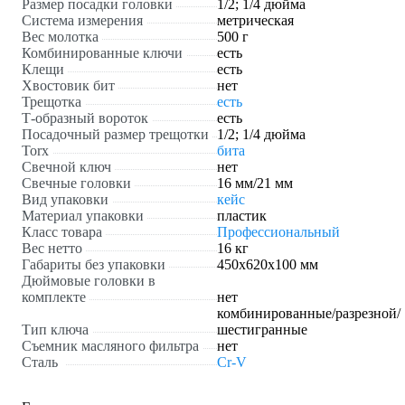
Размер посадки головки
1/2; 1/4 дюйма
Система измерения
метрическая
Вес молотка
500 г
Комбинированные ключи
есть
Клещи
есть
Хвостовик бит
нет
Трещотка
есть
Т-образный вороток
есть
Посадочный размер трещотки
1/2; 1/4 дюйма
Torx
бита
Свечной ключ
нет
Свечные головки
16 мм/21 мм
Вид упаковки
кейс
Материал упаковки
пластик
Класс товара
Профессиональный
Вес нетто
16 кг
Габариты без упаковки
450х620х100 мм
Дюймовые головки в
комплекте
нет
комбинированные/разрезной/
Тип ключа
шестигранные
Съемник масляного фильтра
нет
Сталь
Cr-V