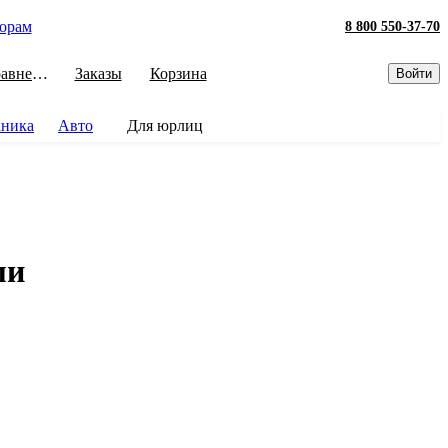
орам
8 800 550-37-70
Сравнение
Заказы
Корзина
Войти
хника
Авто
Для юрлиц
ми