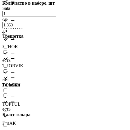
Количество в наборе, шт
Sata
от
STARTUL
до
Трещотка
STHOR
есть
THORVIK
нет
TOLSEN
Головки
TOPTUL
есть
Класс товара
БелАК