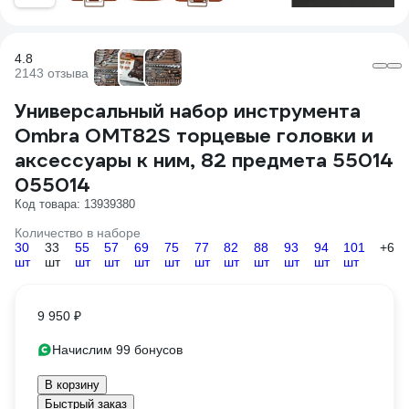
4.8
2143 отзыва
Универсальный набор инструмента
Ombra OMT82S торцевые головки и
аксессуары к ним, 82 предмета 55014
055014
Код товара: 13939380
Количество в наборе
30
33
55
57
69
75
77
82
88
93
94
101
+6
шт
шт
шт
шт
шт
шт
шт
шт
шт
шт
шт
шт
9 950 ₽
Начислим 99 бонусов
В корзину
Быстрый заказ