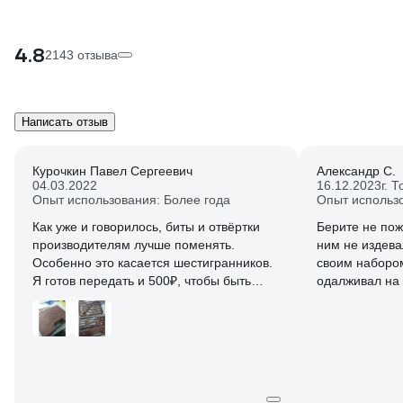
4.8
2143 отзыва
Написать отзыв
Курочкин Павел Сергеевич
Александр С.
04.03.2022
16.12.2023
г. 
Опыт использования: Более года
Опыт использо
Как уже и говорилось, биты и отвёртки
Берите не пож
производителям лучше поменять.
ним не издева
Особенно это касается шестигранников.
своим набором
Я готов передать и 500₽, чтобы быть
одалживал на 
уверенным в их прочности.
что-то Сделат
набором,слом
маленьких сье
или огромного
большую треще
33 и трубу 3 