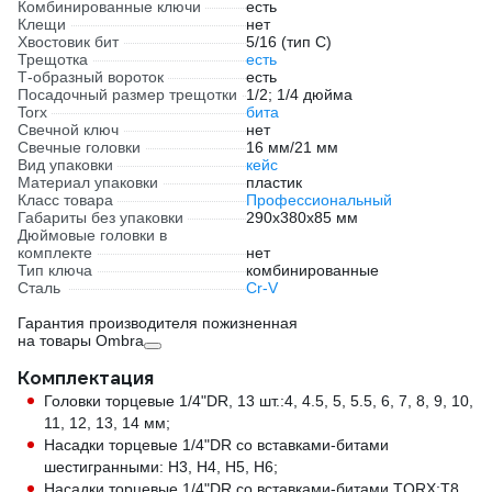
Комбинированные ключи
есть
Клещи
нет
Хвостовик бит
5/16 (тип C)
Трещотка
есть
Т-образный вороток
есть
Посадочный размер трещотки
1/2; 1/4 дюйма
Torx
бита
Свечной ключ
нет
Свечные головки
16 мм/21 мм
Вид упаковки
кейс
Материал упаковки
пластик
Класс товара
Профессиональный
Габариты без упаковки
290х380х85 мм
Дюймовые головки в
комплекте
нет
Тип ключа
комбинированные
Сталь
Cr-V
Гарантия производителя пожизненная
на товары Ombra
Комплектация
Головки торцевые 1/4"DR, 13 шт.:4, 4.5, 5, 5.5, 6, 7, 8, 9, 10,
11, 12, 13, 14 мм;
Насадки торцевые 1/4"DR со вставками-битами
шестигранными: H3, H4, H5, H6;
Насадки торцевые 1/4"DR со вставками-битами TORX:T8,