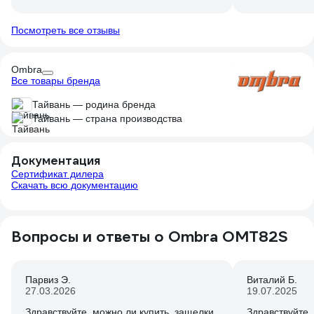
откручивать с
2108,набор по
Посмотреть все отзывы
один рожковый
сломан не сли
раз в пол год
Ombra
набора в ведр
Все товары бренда
перемешивая 
головках бита
Тайвань — родина бренда
просто разби
Тайвань — страна производства
протираю все 
кладу тонкий 
зуб на механи
Документация
сорван не на
Сертификат дилера
Скачать всю документацию
виде прибыва
условиях стра
даже в перчат
тормозухе клю
Вопросы и ответы о Ombra OMT82S
на маленькой
забита кусочк
наживлять гай
Парвиз Э.
Виталий Б.
короче он в с
27.03.2026
19.07.2025
выручил меня 
три,спустя не
Здравствуйте, можно ли купить, защелки
Здравствуйте.