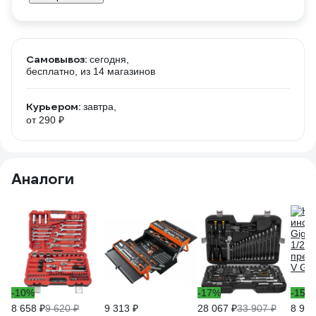
Самовывоз:
сегодня,
бесплатно
, из 14 магазинов
Курьером:
завтра,
от 290 ₽
Аналоги
-10%
-17%
-15%
8 658 ₽
9 620 ₽
9 313 ₽
28 067 ₽
33 907 ₽
8 955