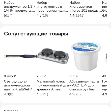
Набор
Набор
Набор
Набо
инструментов 1/2 и
инструментов в
инструментов
инст
1/4 84 предмета,
переносном ящике
Inforce 101 предмет
Gigan
Gigant Professional
KENDO, CrV, 1/2 "
1/2 дюйма и 1/4
1/2" 
5
(17)
4.5
(16)
4.4
(1141)
4.6
(2
GPS 84
+1/4 ", 88
дюйма, Сталь Cr-V,
предм
предметов 90202
Профессиональный,
V GP
06-07-15
Сопутствующие товары
8 445 ₽
736 ₽
355 ₽
43 ₽
Светодиодная
Магнитный лоток
Абразивная паста
Голо
аккумуляторная
прямоугольный для
«МАСТЕР» для
шест
лампа KraftWell 4
крепежа Arnezi
очистки рук без
удли
Вт KRWL50
136x237 мм
воды СпецСинтез
Техни
4.3
(8)
4.8
(24)
4.9
(29)
4.9
(7
R7006014
250гр СК0451
6002
О товаре