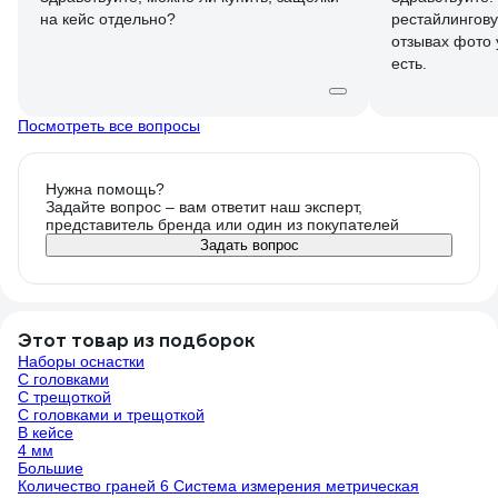
был куплен в
на кейс отдельно?
рестайлингову
тестю,далее е
отзывах фото
по моей реко
есть.
первый набор 
Посмотреть все вопросы
Нужна помощь?
Задайте вопрос – вам ответит наш эксперт,
представитель бренда или один из покупателей
Задать вопрос
Этот товар из подборок
Наборы оснастки
С головками
С трещоткой
С головками и трещоткой
В кейсе
4 мм
Большие
Количество граней 6 Система измерения метрическая