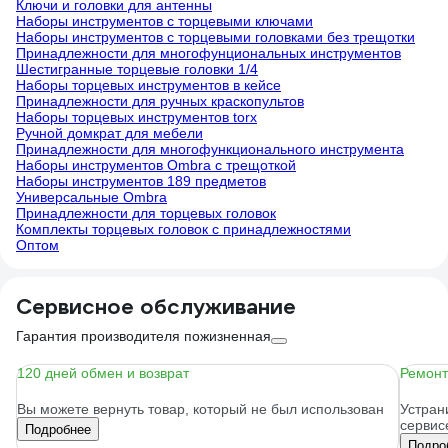
Ключи и головки для антенны
Наборы инструментов с торцевыми ключами
Наборы инструментов с торцевыми головками без трещотки
Принадлежности для многофунциональных инструментов
Шестигранные торцевые головки 1/4
Наборы торцевых инструментов в кейсе
Принадлежности для ручных краскопультов
Наборы торцевых инструментов torx
Ручной домкрат для мебели
Принадлежности для многофункционального инструмента
Наборы инструментов Ombra с трещоткой
Наборы инструментов 189 предметов
Универсальные Ombra
Принадлежности для торцевых головок
Комплекты торцевых головок с принадлежностями
Оптом
Сервисное обслуживание
Гарантия производителя пожизненная
120 дней обмен и возврат
Ремонт
Вы можете вернуть товар, который не был использован
Устран
сервис
Подробнее
Подро