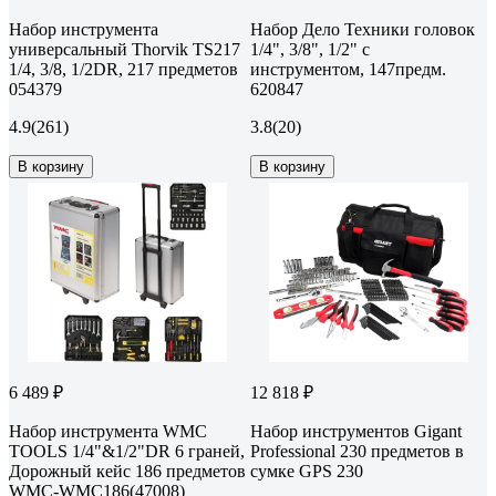
Набор инструмента
Набор Дело Техники головок
универсальный Thorvik TS217
1/4", 3/8", 1/2" с
1/4, 3/8, 1/2DR, 217 предметов
инструментом, 147предм.
054379
620847
4.9
(261)
3.8
(20)
В корзину
В корзину
6 489 ₽
12 818 ₽
Набор инструмента WMC
Набор инструментов Gigant
TOOLS 1/4"&1/2"DR 6 граней,
Professional 230 предметов в
Дорожный кейс 186 предметов
сумке GPS 230
WMC-WMC186(47008)