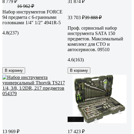
8 779 ₽
31 874 ₽
16 962 ₽
Набор инструментов FORCE
94 предмета с 6-гранными
33 703 ₽
39 888 ₽
головками 1/4" 1/2" 4941R-5
Проф. сервисный набор
4.8
(237)
инструмента SATA 150
предметов. Максимальный
комплект для СТО и
автосервисов. 09510
4.6
(163)
В корзину
В корзину
до -10%
13 969 ₽
17 423 ₽