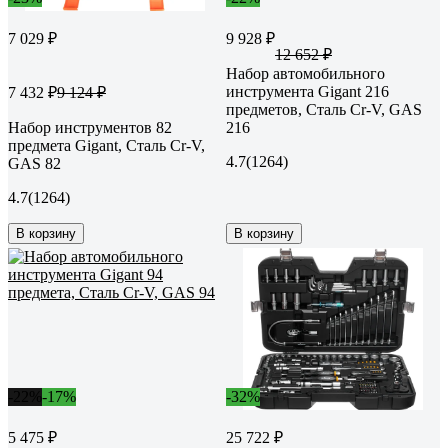
7 029 ₽
9 928 ₽
12 652 ₽
Набор автомобильного
инструмента Gigant 216
7 432 ₽
9 124 ₽
предметов, Сталь Cr-V, GAS
Набор инструментов 82
216
предмета Gigant, Сталь Cr-V,
4.7
(1264)
GAS 82
4.7
(1264)
В корзину
В корзину
-22%
-17%
-32%
5 475 ₽
25 722 ₽