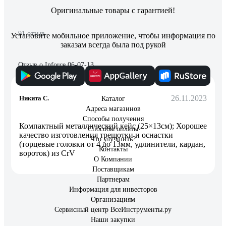
Оригинальные товары с гарантией!
91 отзыв
Установите мобильное приложение, чтобы информация по
заказам всегда была под рукой
Отзыв о Inforce 06-07-13
26.11.2023
Никита С.
Каталог
Адреса магазинов
Способы получения
Компактный металлический кейс (25×13см); Хорошее
Способы оплаты
качество изготовления трещотки и оснастки
Что улучшить?
(торцевые головки от 4 до 13мм, удлинители, кардан,
Контакты
вороток) из CrV
О Компании
Поставщикам
Партнерам
Информация для инвесторов
Организациям
Сервисный центр ВсеИнструменты.ру
Наши закупки