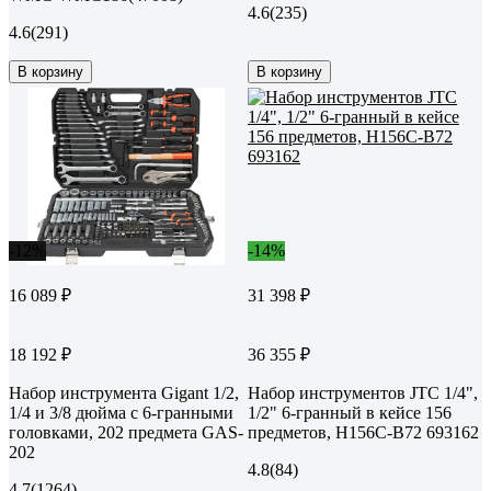
4.6
(235)
4.6
(291)
В корзину
В корзину
-12%
-14%
16 089 ₽
31 398 ₽
18 192 ₽
36 355 ₽
Набор инструмента Gigant 1/2,
Набор инструментов JTC 1/4",
1/4 и 3/8 дюйма с 6-гранными
1/2" 6-гранный в кейсе 156
головками, 202 предмета GAS-
предметов, H156C-B72 693162
202
4.8
(84)
4.7
(1264)