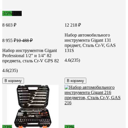
-15%
-18%
8 603 ₽
12 218 ₽
Набор автомобильного
инструмента Gigant 131
8 955 ₽
10 488 ₽
предмет, Сталь Cr-V, GAS
Набор инструментов Gigant
131S
Professional 1/2" и 1/4" 82
4.6
(235)
предмета, сталь Cr-V GPS 82
4.6
(235)
В корзину
В корзину
-23%
-22%