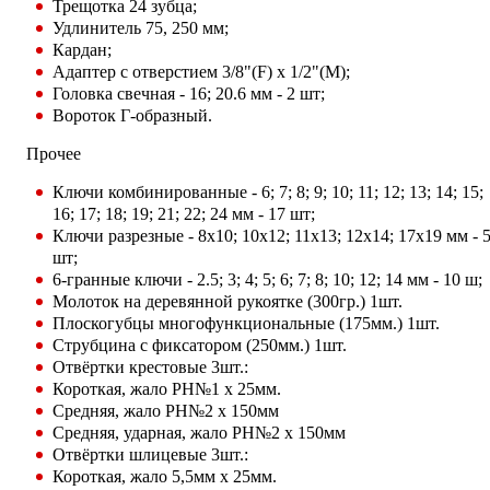
Трещотка 24 зубца;
Удлинитель 75, 250 мм;
Кардан;
Адаптер с отверстием 3/8"(F) x 1/2"(M);
Головка свечная - 16; 20.6 мм - 2 шт;
Вороток Г-образный.
Прочее
Ключи комбинированные - 6; 7; 8; 9; 10; 11; 12; 13; 14; 15;
16; 17; 18; 19; 21; 22; 24 мм - 17 шт;
Ключи разрезные - 8x10; 10x12; 11x13; 12x14; 17x19 мм - 
шт;
6-гранные ключи - 2.5; 3; 4; 5; 6; 7; 8; 10; 12; 14 мм - 10 ш;
Молоток на деревянной рукоятке (300гр.) 1шт.
Плоскогубцы многофункциональные (175мм.) 1шт.
Струбцина с фиксатором (250мм.) 1шт.
Отвёртки крестовые 3шт.:
Короткая, жало РН№1 х 25мм.
Средняя, жало РН№2 х 150мм
Средняя, ударная, жало РН№2 х 150мм
Отвёртки шлицевые 3шт.:
Короткая, жало 5,5мм х 25мм.