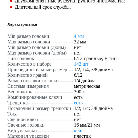
Двухкомпонентные рукоятки ручного инструмента;
Длительный срок службы.
Характеристики
Min размер головки
4 мм
Max размер головки
32 мм
Min размер головки (дюйм)
нет
Max размер головки (дюйм)
нет
Тип головок
6/12-гранные; Е-тип
Количество в наборе
142 шт
Присоединительный размер
1/2; 1/4; 3/8 дюйма
Количество граней
6/12
Размер посадки головки
1/4 дюйма
Система измерения
метрическая
Вес молотка
300 г
Комбинированные ключи
есть
Трещотка
есть
Посадочный размер трещотки
1/2; 1/4; 3/8 дюйма
Torx
нет
Свечной ключ
нет
Свечные головки
16 мм/21 мм
Вид упаковки
кейс
Материал упаковки
пластик