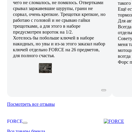
чего не сломалось, не помялось. Отвертками
такого
срывал заржавевшие шурупы, грани не
Ещё ес
сорвал, очень крепкие. Трещотки крепкие, но
тормоз
работаю с головой и не срываю гайки
Для ав
трещотками, а для этого в наборе
Всегда
предусмотрен вороток на 1/2.
отдель
Хотелось бы побольше ключей в наборе
Совету
накидных, но увы и из-за этого заказал набор
меня т
ключей отдельно FORCE на 26 предметов,
мотоци
для полного счастья.
всегда
Форс п
Посмотреть все отзывы
FORCE
Все товары бренда