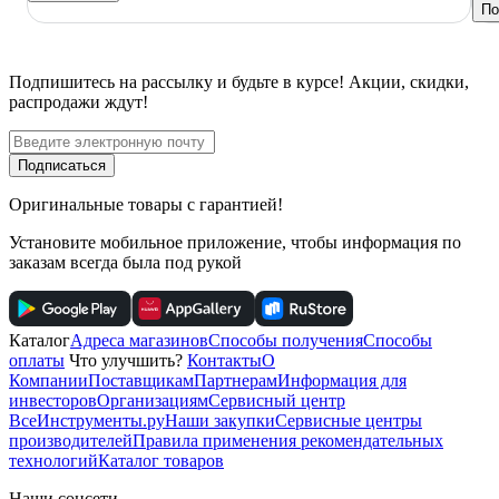
По
Подпишитесь
на рассылку
и будьте в курсе! Акции, скидки,
распродажи ждут!
Подписаться
Оригинальные товары с гарантией!
Установите мобильное приложение, чтобы информация по
заказам всегда была под рукой
Каталог
Адреса магазинов
Способы получения
Способы
оплаты
Что улучшить?
Контакты
О
Компании
Поставщикам
Партнерам
Информация для
инвесторов
Организациям
Сервисный центр
ВсеИнструменты.ру
Наши закупки
Сервисные центры
производителей
Правила применения рекомендательных
технологий
Каталог товаров
Наши соцсети