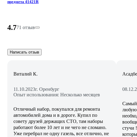
предмета 41421R
4.7
71 отзыв
Написать отзыв
Виталий К.
Асадб
11.10.2023
г. Оренбург
08.12.
Опыт использования: Несколько месяцев
Самый 
Отличный набор, покупался для ремонта
любую 
автомобилей дома и в дороге. Купил по
необхо
совету друзей держащих СТО, там наборы
вообще
работают более 10 лет и не чего не сломано.
стучи 
Уже перебрал не одну газель, все отлично, не
которы