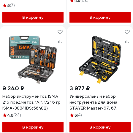
4.5
(22)
5
(7)
В корзину
В корзину
9 240 ₽
3 977 ₽
Набор инструментов ISMA
Универсальный набор
216 предметов 1/4", 1/2" 6 гр
инструмента для дома
ISMA-38841DS(56482)
STAYER Master-67, 67
предмета 22055-H67
4.8
(23)
5
(4)
В корзину
В корзину