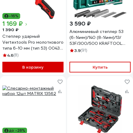
-16%
1 169 ₽
3 590 ₽
1 390 ₽
Алюминиевый cтеплер 53
Степлер ударный
(6-14мм)/140 (8-14мм)/13/
Vertextools Pro молоткового
53F/300/500 KRAFTOOL
типа 6-10 мм (тип 53) 0043-
Universal-HD 3188
3.9
(91)
05
4.6
(8)
В корзину
Купить
до -28%