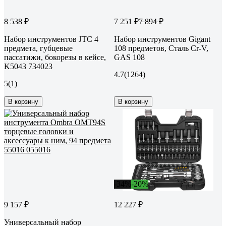
8 538 ₽
7 251 ₽
7 894 ₽
Набор инструментов JTC 4
Набор инструментов Gigant
предмета, губцевые
108 предметов, Сталь Cr-V,
пассатижи, бокорезы в кейсе,
GAS 108
K5043 734023
4.7
(1264)
5
(1)
В корзину
В корзину
-34%
-20%
9 157 ₽
12 227 ₽
Универсальный набор