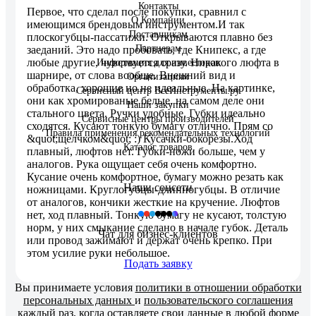
Контакты
Первое, что сделал после покупки, сравнил с
О Компании
имеющимся брендовым инструментом.И так
Поставщикам
плоскогубцы-пассатижи. Открываются плавно без
Партнерам
заеданий. Это надо пробовать, где Книпекс, а где
любые другие, чувствуется сразу. Никакого люфта в
Информация для инвесторов
шарнире, от слова вообще. Внешний вид и
Организациям
обработка, хорошие но не идеальные. На картинке,
Сервисный центр ВсеИнструменты.ру
они как хромированые белые, на самом деле они
Наши закупки
стального цвета. Ручки удобные. Губки идеально
Сервисные центры производителей
сходятся. Кусают тонкую бумагу отлично. Прям со
Правила применения рекомендательных технологий
&quot;щелчком&quot; :) Кусачки-бокорезы.Ход
Каталог товаров
плавный, люфтов нет. Губки-ножи больше, чем у
аналогов. Рука ощущает себя очень комфортно.
Кусание очень комфортное, бумагу можно резать как
Наши соцсети
ножницами. Круглогубцы-длинногубцы. В отличие
от аналогов, кончики жесткие на кручение. Люфтов
нет, ход плавный. Тонкую бумагу не кусают, толстую
норм, у них смыкание сделано в начале губок. Деталь
Чат для бизнес-клиентов
или провод зажимают и держат очень крепко. При
этом усилие руки небольшое.
Подать заявку
Вы принимаете условия
политики в отношении обработки
персональных данных
и
пользовательского соглашения
каждый раз, когда оставляете свои данные в любой форме