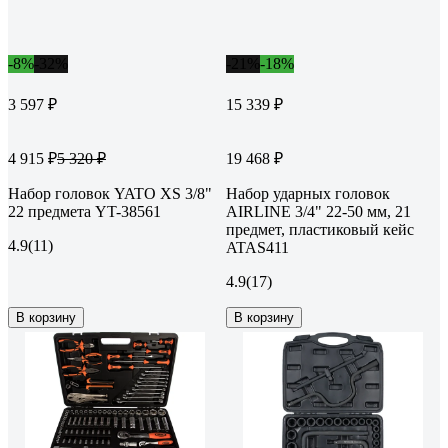
-8%
-32%
-21%
-18%
3 597 ₽
15 339 ₽
4 915 ₽
19 468 ₽
5 320 ₽
Набор головок YATO XS 3/8"
Набор ударных головок
22 предмета YT-38561
AIRLINE 3/4" 22-50 мм, 21
предмет, пластиковый кейс
4.9
(11)
ATAS411
4.9
(17)
В корзину
В корзину