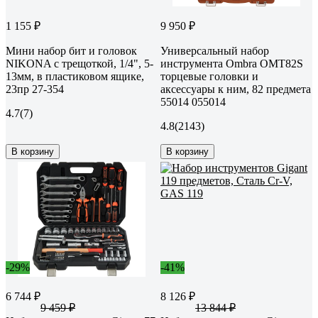
1 155 ₽
9 950 ₽
Мини набор бит и головок
Универсальный набор
NIKONA с трещоткой, 1/4", 5-
инструмента Ombra OMT82S
13мм, в пластиковом ящике,
торцевые головки и
23пр 27-354
аксессуары к ним, 82 предмета
55014 055014
4.7
(7)
4.8
(2143)
В корзину
В корзину
-29%
-41%
6 744 ₽
8 126 ₽
9 459 ₽
13 844 ₽