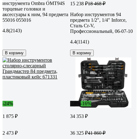
инструмента Ombra OMT94S
15 238 ₽
18 468 ₽
торцевые головки и
аксессуары к ним, 94 предмета
Набор инструментов 94
55016 055016
предмета 1/2", 1/4" Inforce,
Сталь Cr-V,
4.8
(2143)
Профессиональный, 06-07-10
4.4
(1141)
В корзину
В корзину
-24%
-18%
-16%
1 875 ₽
34 353 ₽
2 473 ₽
36 325 ₽
41 860 ₽