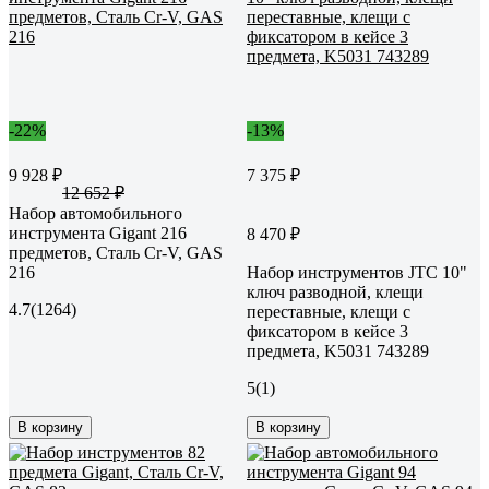
-22%
-13%
9 928 ₽
7 375 ₽
12 652 ₽
Набор автомобильного
инструмента Gigant 216
8 470 ₽
предметов, Сталь Cr-V, GAS
216
Набор инструментов JTC 10"
ключ разводной, клещи
4.7
(1264)
переставные, клещи с
фиксатором в кейсе 3
предмета, K5031 743289
5
(1)
В корзину
В корзину