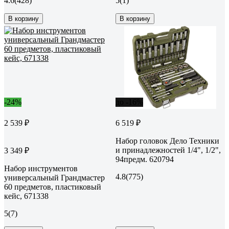
4.6
(428)
5
(1)
В корзину
В корзину
-24%
до -16%
2 539 ₽
6 519 ₽
Набор головок Дело Техники
и принадлежностей 1/4", 1/2",
3 349 ₽
94предм. 620794
Набор инструментов
4.8
(775)
универсальный Грандмастер
60 предметов, пластиковый
кейс, 671338
5
(7)