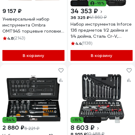
-18%
-16%
34 353 ₽
9 157 ₽
36 325 ₽
41 860 ₽
Универсальный набор
Набор инструментов Inforce
инструмента Ombra
136 предметов 1/2 дюйма и
OMT94S торцевые головки и
1/4 дюйма, Сталь Cr-V,
аксессуары к ним, 94
4.8
(2143)
Профессиональный, 06-07-
предмета 55016 055016
4.4
(1138)
17
В корзину
В корзину
-54%
-15%
-18%
8 603 ₽
2 880 ₽
6 221 ₽
8 955 ₽
10 488 ₽