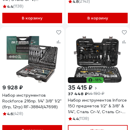
и аксессуары к ним, 82
4.8
(2143)
Профессиональный, 06-07-
предмета 55014 055014
4.4
(1138)
20
В корзину
В корзину
-20%
-18%
35 415 ₽
9 928 ₽
37 448 ₽
44 190 ₽
Набор инструментов
Набор инструментов Inforce
Rockforce 216пр. 1/4" 3/8" 1/2"
150 предметов 1/2" & 3/8" &
(6гр, 12гр) RF-38841(47698)
1/4", Сталь Cr-V, Сталь Cr-V,
4.6
(428)
Профессиональный, 06-07-
4.4
(1138)
21