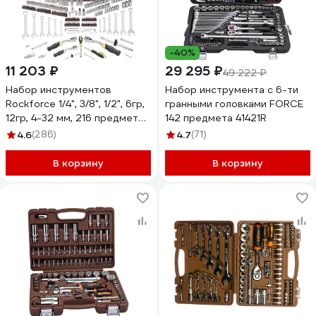
-40%
11 203 ₽
29 295 ₽
49 222 ₽
Набор инструментов
Набор инструмента с 6-ти
Rockforce 1/4", 3/8", 1/2", 6гр,
гранными головками FORCE
12гр, 4-32 мм, 216 предметов
142 предмета 41421R
RF-38841 Premium(62025)
4.6
(286)
4.7
(71)
В корзину
В корзину