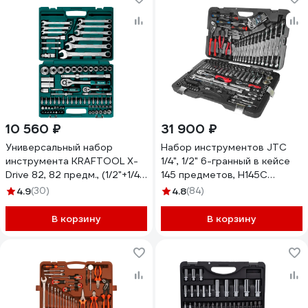
10 560 ₽
31 900 ₽
Универсальный набор
Набор инструментов JTC
инструмента KRAFTOOL X-
1/4", 1/2" 6-гранный в кейсе
Drive 82, 82 предм., (1/2"+1/4")
145 предметов, H145C
27887-H82_z03
742167
4.9
(30)
4.8
(84)
В корзину
В корзину