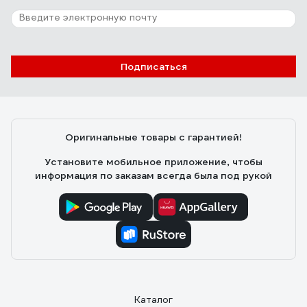
Отзыв о Inforce 06-07-13
Никита С.
26.11.2023
Подписаться
Компактный металлический кейс (25×13см); Хорошее
качество изготовления трещотки и оснастки
(торцевые головки от 4 до 13мм, удлинители, кардан,
вороток) из CrV
Оригинальные товары с гарантией!
Установите мобильное приложение, чтобы
информация по заказам всегда была под рукой
Каталог