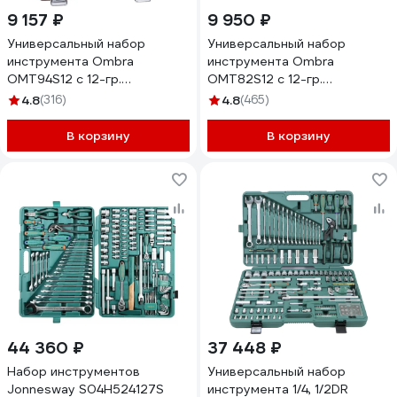
9 157 ₽
9 950 ₽
Универсальный набор
Универсальный набор
инструмента Ombra
инструмента Ombra
OMT94S12 с 12-гр.
OMT82S12 с 12-гр.
головками, 94 предмета
головками, 82 предмета
4.8
(316)
4.8
(465)
55378 055378
55377 055377
В корзину
В корзину
44 360 ₽
37 448 ₽
Набор инструментов
Универсальный набор
Jonnesway S04H524127S
инструмента 1/4, 1/2DR