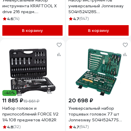
Универсальный набор
Набор инструментов
инструмента KRAFTOOL X
универсальный Jonnesway
drive 216 предм.
S04H524128S
(1/2"+3/8"+1/4") 27888-H216
(S04H524128S18), 1/4", 1/2"DR,
4.6
(14)
4.7
(647)
128 пр. 48372 048372
В корзину
В корзину
-40%
11 885 ₽
20 698 ₽
19 661 ₽
Набор головок и
Универсальный набор
приспособлений FORCE 1/2
торцевых головок 77 шт
1/4 108 предметов 41082R
Jonnesway S04H52477S
47567
4.8
(32)
4.7
(647)