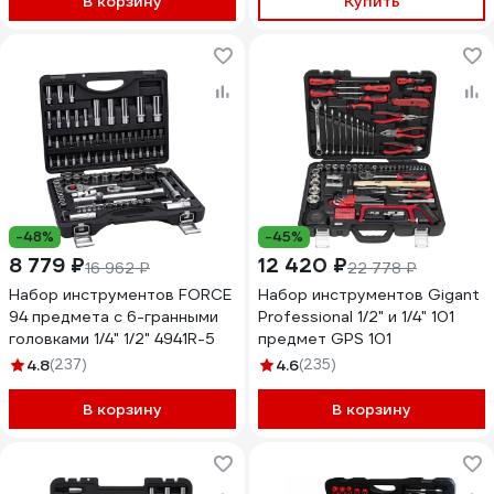
В корзину
Купить
-48%
-45%
8 779 ₽
12 420 ₽
16 962 ₽
22 778 ₽
Набор инструментов FORCE
Набор инструментов Gigant
94 предмета с 6-гранными
Professional 1/2" и 1/4" 101
головками 1/4" 1/2" 4941R-5
предмет GPS 101
4.8
(237)
4.6
(235)
В корзину
В корзину