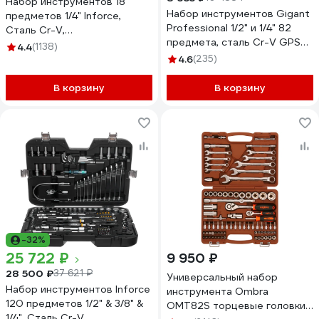
Набор инструментов 18
Набор инструментов Gigant
предметов 1/4" Inforce,
Professional 1/2" и 1/4" 82
Сталь Cr-V,
предмета, сталь Cr-V GPS
Профессиональный, 06-07-
4.4
(1138)
82
13
4.6
(235)
В корзину
В корзину
-32%
25 722 ₽
9 950 ₽
28 500 ₽
37 621 ₽
Универсальный набор
Набор инструментов Inforce
инструмента Ombra
120 предметов 1/2" & 3/8" &
OMT82S торцевые головки
1/4", Сталь Cr-V,