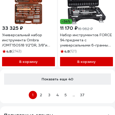
-34%
33 325 ₽
11 170 ₽
16 962 ₽
Универсальный набор
Набор инструментов FORCE
инструмента Ombra
94 предмета с
/OMT150S18 1/2"DR, 3/8"и
универсальными 6-гранными
1/4"DR, 150 пр. 55370
головками для целых и
4.8
(2143)
4.8
(121)
055370 OMT150S
сорванных граней (SL) 1/4 1/2
4941R
В корзину
В корзину
Показать еще 40
1
2
3
4
5
...
37