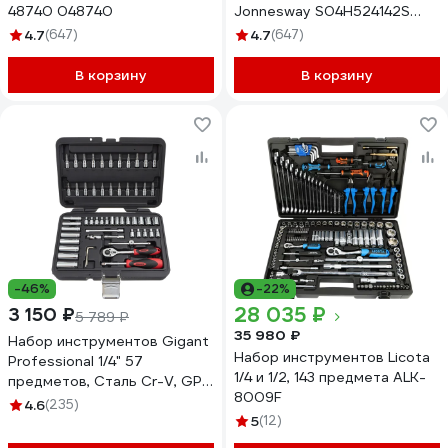
48740 048740
Jonnesway S04H524142S
46100
4.7
(647)
4.7
(647)
В корзину
В корзину
-46%
-22%
28 035 ₽
3 150 ₽
5 789 ₽
35 980 ₽
Набор инструментов Gigant
Набор инструментов Licota
Professional 1/4" 57
1/4 и 1/2, 143 предмета ALK-
предметов, Сталь Cr-V, GPS
8009F
57
4.6
(235)
5
(12)