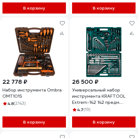
В корзину
В корзину
22 778 ₽
26 500 ₽
Набор инструмента Ombra
Универсальный набор
OMT101S
инструмента KRAFTOOL
Extrem-142 142 предм.
4.8
(2143)
(1/2"+3/8"+1/4") 27889-H142
4.7
(19)
В корзину
В корзину