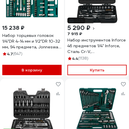
-33%
5 290 ₽
15 238 ₽
7 915 ₽
Набор торцевых головок
Набор инструментов Inforce
1/4"DR 4-14 мм и 1/2"DR 10-32
46 предметов 1/4" Inforce,
мм, 94 предмета, Jonnesway
Сталь Cr-V,
S04H52494S
4.7
(647)
Профессиональный, 06-07-
4.4
(1138)
11
В корзину
Купить