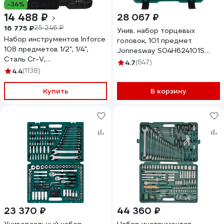
-34%
-43%
14 488 ₽
28 067 ₽
16 775 ₽
25 246 ₽
Унив. набор торцевых
Набор инструментов Inforce
головок, 101 предмет
108 предметов 1/2", 1/4",
Jonnesway S04H624101S
Сталь Cr-V,
47701 S04H624101SA
4.7
(647)
Профессиональный, 06-07-
4.4
(1138)
12
Купить
В корзину
23 370 ₽
44 360 ₽