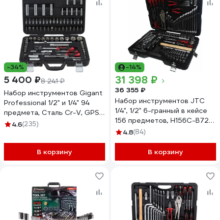
-34%
-14%
31 398 ₽
5 400 ₽
8 241 ₽
36 355 ₽
Набор инструментов Gigant
Набор инструментов JTC
Professional 1/2" и 1/4" 94
1/4", 1/2" 6-гранный в кейсе
предмета, Сталь Cr-V, GPS
156 предметов, H156C-B72
94
4.6
(235)
693162
4.8
(84)
В корзину
В корзину