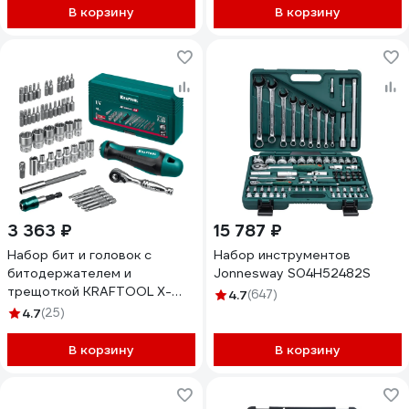
В корзину
В корзину
3 363 ₽
15 787 ₽
Набор бит и головок с
Набор инструментов
битодержателем и
Jonnesway S04H52482S
трещоткой KRAFTOOL X-
4.7
(647)
drive 49 шт 25816
4.7
(25)
В корзину
В корзину