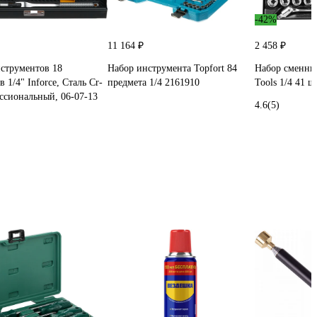
-42%
11 164 ₽
2 458 ₽
струментов 18
Набор инструмента Topfort 84
Набор сменны
 1/4" Inforce, Сталь Cr-
предмета 1/4 2161910
Tools 1/4 41 ш
ссиональный, 06-07-13
4.6
(5)