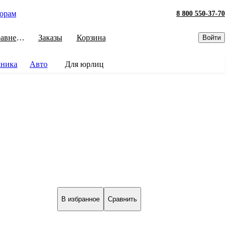
орам
8 800 550-37-70
Сравнение
Заказы
Корзина
Войти
хника
Авто
Для юрлиц
В избранное
Сравнить