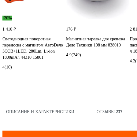
-20%
1 410 ₽
176 ₽
2 8
Светодиодная поворотная
Магнитная тарелка для крепежа
Про
переноска с магнитом АвтоDело
Дело Техники 108 мм 838010
пас
3COB+1LED, 280Lm, Li-ion
л 1
4.9
(249)
1800mAh 44310 15861
4.2
(
4
(10)
ОПИСАНИЕ И ХАРАКТЕРИСТИКИ
ОТЗЫВЫ
237