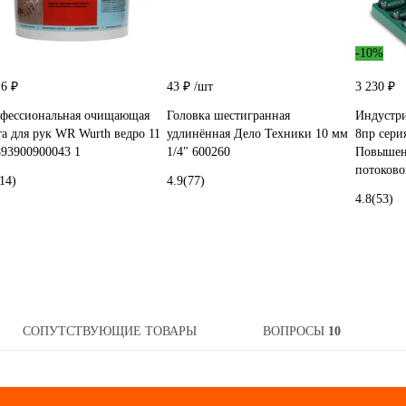
-10%
16 ₽
43 ₽
/шт
3 230 ₽
фессиональная очищающая
Головка шестигранная
Индустри
та для рук WR Wurth ведро 11
удлинённая Дело Техники 10 мм
8пр сери
893900900043 1
1/4" 600260
Повышен
потоково
14)
4.9
(77)
4.8
(53)
СОПУТСТВУЮЩИЕ ТОВАРЫ
ВОПРОСЫ
10