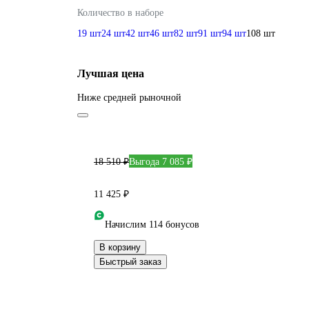
Количество в наборе
19 шт
24 шт
42 шт
46 шт
82 шт
91 шт
94 шт
108 шт
Лучшая цена
Ниже средней рыночной
18 510 ₽
Выгода 7 085 ₽
11 425 ₽
Начислим 114 бонусов
В корзину
Быстрый заказ