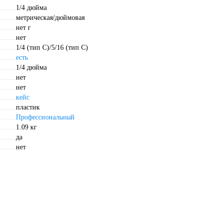
1/4 дюйма
метрическая/дюймовая
нет г
нет
1/4 (тип С)/5/16 (тип C)
есть
1/4 дюйма
нет
нет
кейс
пластик
Профессиональный
1.09 кг
да
нет