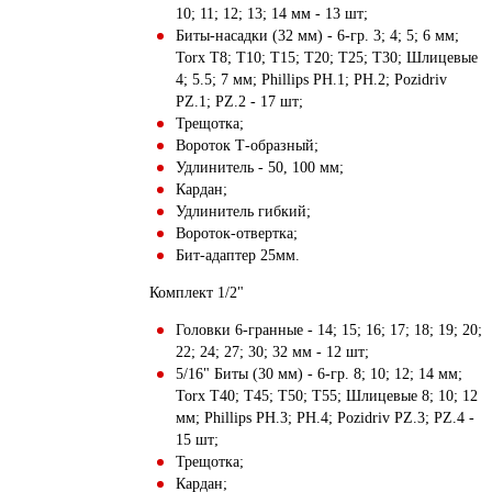
10; 11; 12; 13; 14 мм - 13 шт;
Биты-насадки (32 мм) - 6-гр. 3; 4; 5; 6 мм;
Torx T8; T10; T15; T20; T25; T30; Шлицевые
4; 5.5; 7 мм; Phillips PH.1; PH.2; Pozidriv
PZ.1; PZ.2 - 17 шт;
Трещотка;
Вороток Т-образный;
Удлинитель - 50, 100 мм;
Кардан;
Удлинитель гибкий;
Вороток-отвертка;
Бит-адаптер 25мм.
Комплект 1/2"
Головки 6-гранные - 14; 15; 16; 17; 18; 19; 20;
22; 24; 27; 30; 32 мм - 12 шт;
5/16" Биты (30 мм) - 6-гр. 8; 10; 12; 14 мм;
Torx T40; T45; T50; T55; Шлицевые 8; 10; 12
мм; Phillips PH.3; PH.4; Pozidriv PZ.3; PZ.4 -
15 шт;
Трещотка;
Кардан;