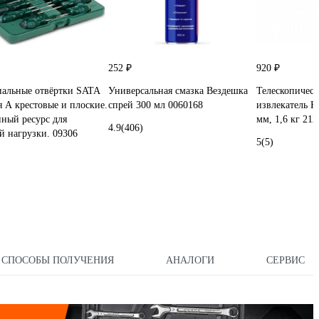
252 ₽
920 ₽
альные отвёртки SATA
Универсальная смазка Вездешка
Телескопичес
я А крестовые и плоские.
спрей 300 мл 0060168
извлекатель 
ный ресурс для
мм, 1,6 кг 212
4.9
(406)
й нагрузки. 09306
5
(5)
СПОСОБЫ ПОЛУЧЕНИЯ
АНАЛОГИ
СЕРВИС