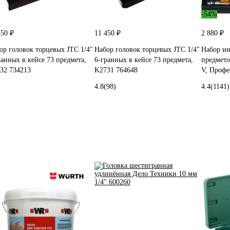
-54%
350 ₽
11 450 ₽
2 880 ₽
ор головок торцевых JTC 1/4"
Набор головок торцевых JTC 1/4"
Набор ин
ранных в кейсе 73 предмета,
6-гранных в кейсе 73 предмета,
предметов
32 734213
K2731 764648
V, Профе
4.8
(98)
4.4
(1141)