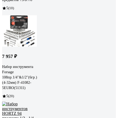
5
(10)
7 957 ₽
Набор инструмента
Forsage
108пр.1/4''&1/2''(6гр.)
(4-32мм) F-41082-
5EURO(51311)
5
(20)