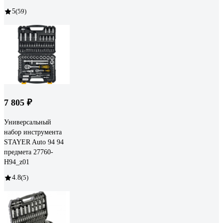
5
(59)
7 805 ₽
Универсальный
набор инструмента
STAYER Auto 94 94
предмета 27760-
H94_z01
4.8
(5)