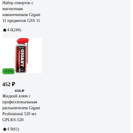
Набор отверток с
магнитным
наконечником Gigant
11 предметов GSS 11
4.6
(288)
-31%
452 ₽
656 ₽
Жидкий ключ с
профессиональным
распылителем Gigant
Professional 520 мл
GPLKS-520
4.9
(62)