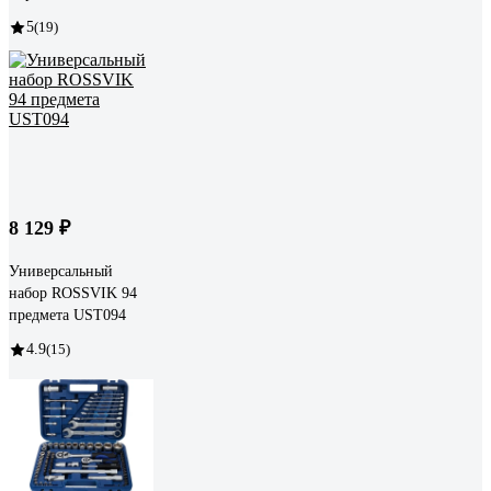
5
(19)
8 129 ₽
Универсальный
набор ROSSVIK 94
предмета UST094
4.9
(15)