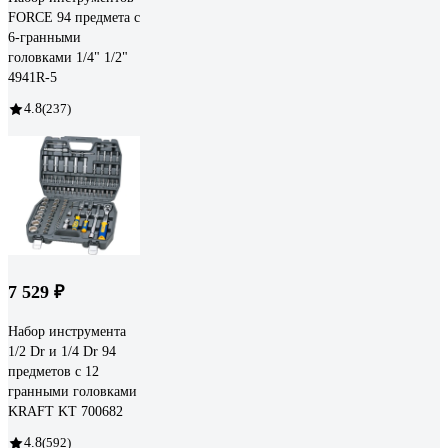
FORCE 94 предмета с
6-гранными
головками 1/4" 1/2"
4941R-5
4.8
(237)
7 529 ₽
Набор инструмента
1/2 Dr и 1/4 Dr 94
предметов с 12
гранными головками
KRAFT KT 700682
4.8
(592)