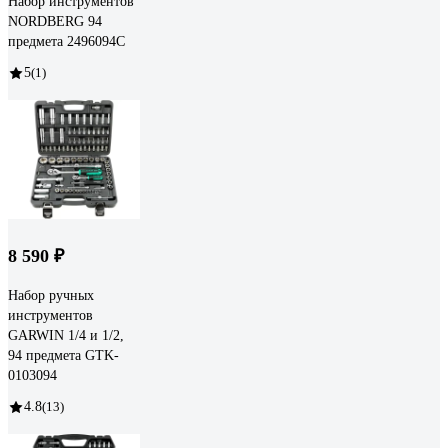
Набор инструментов
NORDBERG 94
предмета 2496094C
5
(1)
8 590 ₽
Набор ручных
инструментов
GARWIN 1/4 и 1/2,
94 предмета GTK-
0103094
4.8
(13)