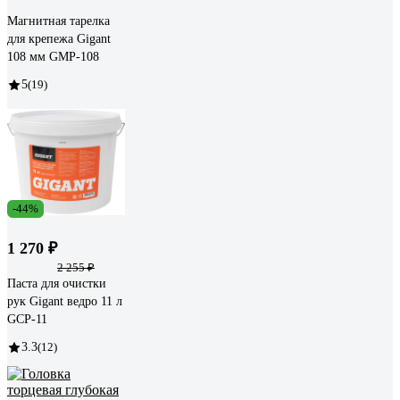
Магнитная тарелка
для крепежа Gigant
108 мм GMP-108
5
(19)
-44%
1 270 ₽
2 255 ₽
Паста для очистки
рук Gigant ведро 11 л
GCP-11
3.3
(12)