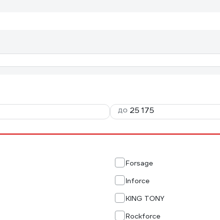
до
Forsage
Inforce
KING TONY
Rockforce