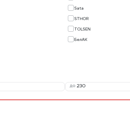
Sata
STHOR
TOLSEN
БелАК
до