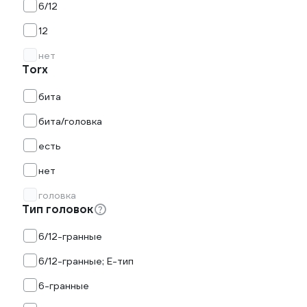
6/12
12
нет
Torx
бита
бита/головка
есть
нет
головка
Тип головок
6/12-гранные
6/12-гранные; Е-тип
6-гранные