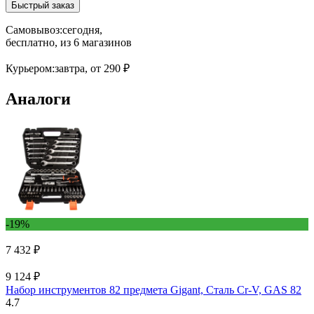
Быстрый заказ
Самовывоз:
сегодня,
бесплатно
, из 6 магазинов
Курьером:
завтра,
от 290 ₽
Аналоги
-19%
7 432 ₽
9 124 ₽
Набор инструментов 82 предмета Gigant, Сталь Cr-V, GAS 82
4.7