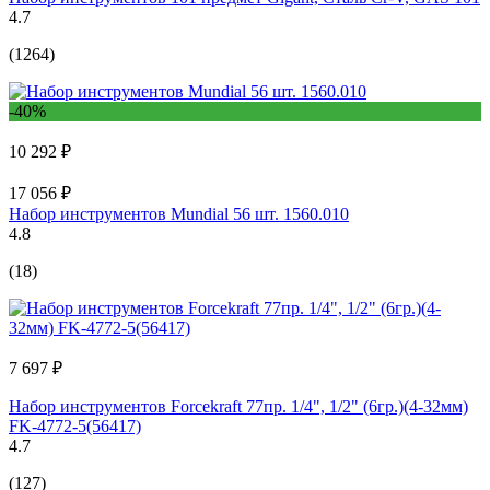
4.7
(1264)
-40%
10 292 ₽
17 056 ₽
Набор инструментов Mundial 56 шт. 1560.010
4.8
(18)
7 697 ₽
Набор инструментов Forcekraft 77пр. 1/4", 1/2" (6гр.)(4-32мм)
FK-4772-5(56417)
4.7
(127)