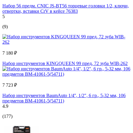
Набор 56 предм. CNIC JS-BT56 торцевые головки 1/2, ключи,
отвертки, вставки CrV в кейсе 76383
5
(9)
7 180 ₽
Набор инструментов KINGQUEEN 99 пред, 72 зуба WIB-262
7 723 ₽
Набор инструментов BaumAuto 1/4'', 1/2", 6 гр., 5-32 мм, 106
предметов BM-41061-5(54711)
4.9
(177)