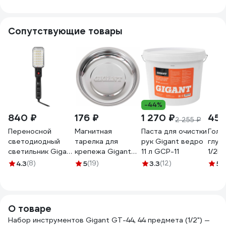
ключами, 35
M 00-00017967
MAMEDFORCE MF-
6001
предметов
4324-5(54634)
620735
Сопутствующие товары
-44%
840 ₽
176 ₽
1 270 ₽
451
2 255 ₽
Переносной
Магнитная
Паста для очистки
Голо
светодиодный
тарелка для
рук Gigant ведро
глубо
светильник Gigant
крепежа Gigant
11 л GCP-11
1/2D
ЛСУ-2, 10м IP20
108 мм GMP-108
4.3
(8)
5
(19)
3.3
(12)
5
(
GPE-0019
О товаре
Набор инструментов Gigant GT-44, 44 предмета (1/2") —