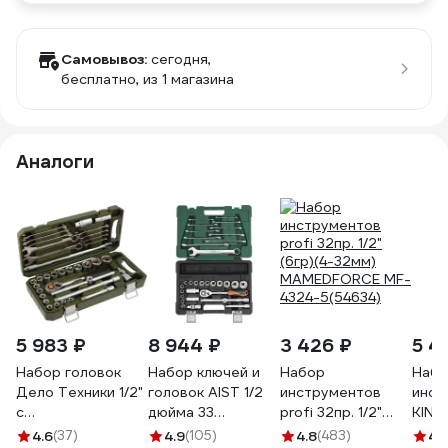
Самовывоз:
сегодня,
бесплатно
, из 1 магазина
Аналоги
5 983 ₽
8 944 ₽
3 426 ₽
5 4
Набор головок
Набор ключей и
Набор
Набо
Дело Техники 1/2"
головок AIST 1/2
инструментов
инст
с
дюйма 33
profi 32пр. 1/2"
KING
комбинированными
предмета 408133-
(6гр)(4-32мм)
пред
4.6
(37)
4.9
(105)
4.8
(483)
4.