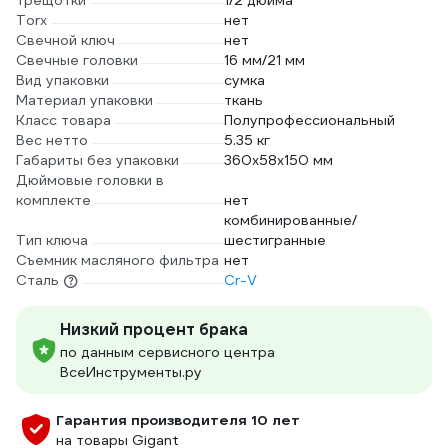
трещотки
1/2 дюйма
Torx
нет
Свечной ключ
нет
Свечные головки
16 мм/21 мм
Вид упаковки
сумка
Материал упаковки
ткань
Класс товара
Полупрофессиональный
Вес нетто
5.35 кг
Габариты без упаковки
360х58х150 мм
Дюймовые головки в
комплекте
нет
комбинированные/
Тип ключа
шестигранные
Съемник масляного фильтра
нет
Сталь
Cr-V
Низкий процент брака
по данным сервисного центра
ВсеИнструменты.ру
Гарантия производителя 10 лет
на товары Gigant