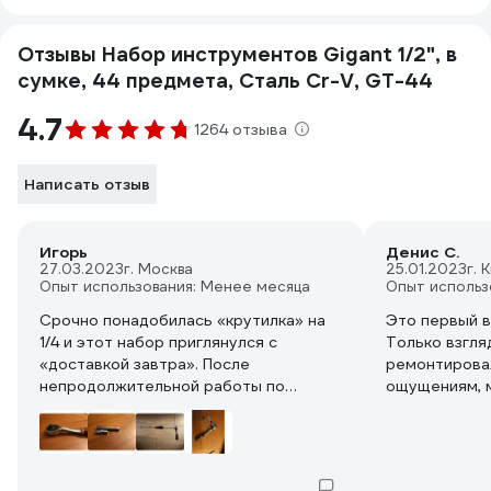
Отзывы Набор инструментов Gigant 1/2", в
сумке, 44 предмета, Сталь Cr-V, GT-44
4.7
1264 отзыва
Написать отзыв
Игорь
Денис С.
27.03.2023
г. Москва
25.01.2023
г.
Опыт использования: Менее месяца
Опыт использ
Срочно понадобилась «крутилка» на
Это первый в
1/4 и этот набор приглянулся с
Только взгляд
«доставкой завтра». После
ремонтировалось. В целом
непродолжительной работы по
ощущениям, м
сборке навеса и ворот,
выглядит не 
присоединяюсь к большинству
порошок. Вре
положительных комментариев.
Для домашне
Действительно есть почти все, что
то, а для пр