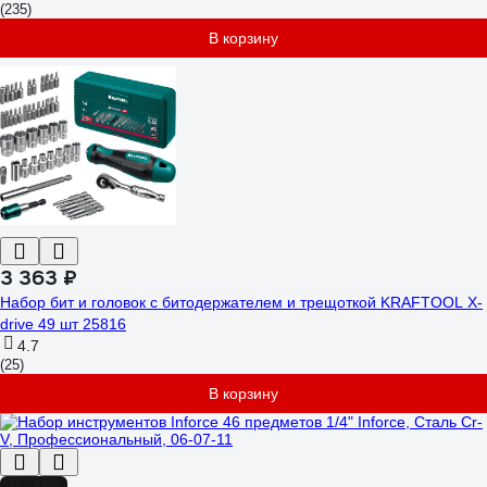
(235)
В корзину
3 363 ₽
Набор бит и головок с битодержателем и трещоткой KRAFTOOL X-
drive 49 шт 25816
4.7
(25)
В корзину
-33%