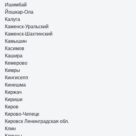
Ишимбай
Йошкар-Ола
Калуга
Каменск-Уральский
Каменск-Шахтинский
Камышин
Касимов
Кашира
Кемерово
Кимры
Кингисепп
Кинешма
Киржач
Кириши
Киров
Кирово-Чепецк
Кировск Ленинградская обл.
Клин
Клинцы