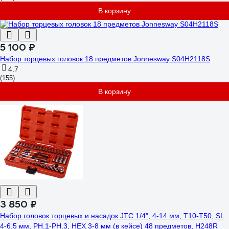
В корзину
5 100 ₽
Набор торцевых головок 18 предметов Jonnesway S04H2118S
4.7
(155)
В корзину
3 850 ₽
Набор головок торцевых и насадок JTC 1/4", 4-14 мм, T10-T50, SL
4-6.5 мм, PH.1-PH.3, HEX 3-8 мм (в кейсе) 48 предметов, H248R