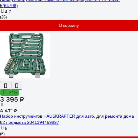
5(64708)
4.7
(26)
В корзину
-24%
3 395 ₽
4 471 ₽
Набор инструментов HAUSKRAFTER для авто, для ремонта дома
82 предмета 2041394469897
5
(6)