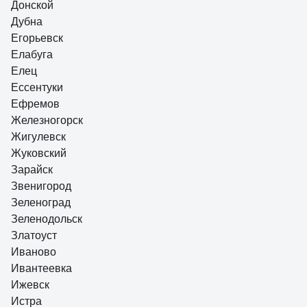
Донской
Дубна
Егорьевск
Елабуга
Елец
Ессентуки
Ефремов
Железногорск
Жигулевск
Жуковский
Зарайск
Звенигород
Зеленоград
Зеленодольск
Златоуст
Иваново
Ивантеевка
Ижевск
Истра