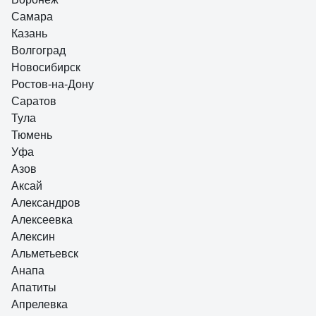
изготовления трещотки и оснастки (торцевые головки от 4 до 13мм,
удлинители, кардан, вороток) из CrV
Самара
Казань
Волгоград
Новосибирск
Ростов-на-Дону
Саратов
Тула
Тюмень
Уфа
Азов
Аксай
Александров
Алексеевка
Алексин
Альметьевск
Анапа
Апатиты
Апрелевка