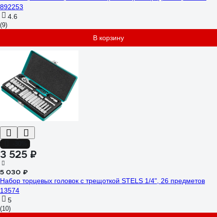
892253
4.6
(9)
В корзину
-30%
3 525 ₽
5 030 ₽
Набор торцевых головок с трещоткой STELS 1/4", 26 предметов
13574
5
(10)