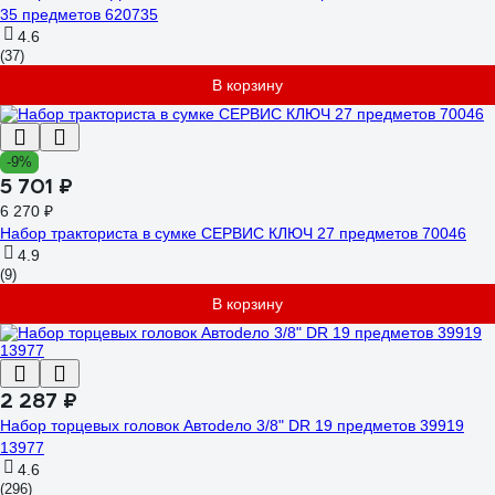
35 предметов 620735
4.6
(37)
В корзину
-9%
5 701 ₽
6 270 ₽
Набор тракториста в сумке СЕРВИС КЛЮЧ 27 предметов 70046
4.9
(9)
В корзину
2 287 ₽
Набор торцевых головок Автоdело 3/8" DR 19 предметов 39919
13977
4.6
(296)