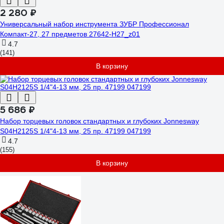
2 280 ₽
Универсальный набор инструмента ЗУБР Профессионал
Компакт-27, 27 предметов 27642-H27_z01
4.7
(141)
В корзину
5 686 ₽
Набор торцевых головок стандартных и глубоких Jonnesway
S04H2125S 1/4"4-13 мм, 25 пр. 47199 047199
4.7
(155)
В корзину