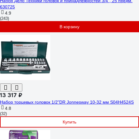
Набор Дело Техники головок и принадлежностей 3/4", 25 предм.
630725
4.9
(243)
В корзину
13 317 ₽
Набор торцевых головок 1/2"DR Jonnesway 10-32 мм S04H4524S
4.8
(32)
Купить