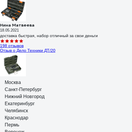
Нина Матвеева
18.05.2021
доставка быстрая, набор отличный за свои деньги
198 отзывов
Отзыв о Дело Техники ДТ/20
Сосед Михаила Андреевича
Москва
28.04.2017
Санкт-Петербург
Хороший Набор. Головки отличные.
Нижний Новгород
91 отзыв
Екатеринбург
Отзыв о Inforce 06-07-13
Челябинск
Никита С.
Краснодар
26.11.2023
Пермь
Компактный металлический кейс (25×13см); Хорошее качество
Воронеж