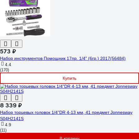
573 ₽
Набор инструментов Помощник 17пр. 1/4" (6гр.) 2017(56484)
4.4
(170)
Купить
8 339 ₽
Набор торцевых головок 1/4"DR 4-13 мм, 41 предмет Jonnesway
S04H2141S
4.9
(11)
В корзину