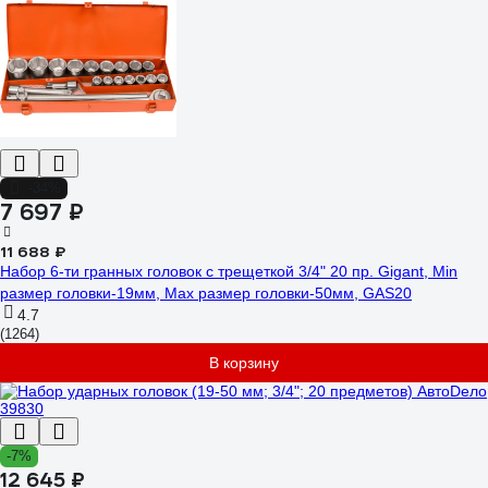
-34%
7 697 ₽
11 688 ₽
Набор 6-ти гранных головок с трещеткой 3/4" 20 пр. Gigant, Min
размер головки-19мм, Max размер головки-50мм, GAS20
4.7
(1264)
В корзину
-7%
12 645 ₽