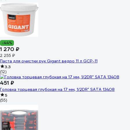
-44%
1 270 ₽
2 255 ₽
Паста для очистки рук Gigant ведро 11 л GCP-11
3.3
(12)
451 ₽
Головка торцевая глубокая на 17 мм, 1/2DR" SATA 13408
5
(55)