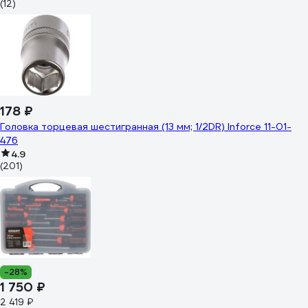
(12)
178 ₽
Головка торцевая шестигранная (13 мм; 1/2DR) Inforce 11-01-
476
4.9
(201)
-28%
1 750 ₽
2 419 ₽