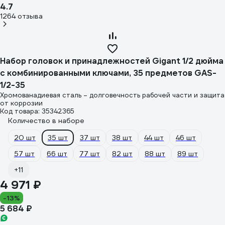
4.7
1264 отзыва
Набор головок и принадлежностей Gigant 1/2 дюйма
с комбинированными ключами, 35 предметов GAS-
1/2-35
Хромованадиевая сталь – долговечность рабочей части и защита
от коррозии
Код товара: 35342365
Количество в наборе
20 шт
35 шт
37 шт
38 шт
44 шт
46 шт
57 шт
66 шт
77 шт
82 шт
88 шт
89 шт
+11
4 971 ₽
-13%
5 684 ₽