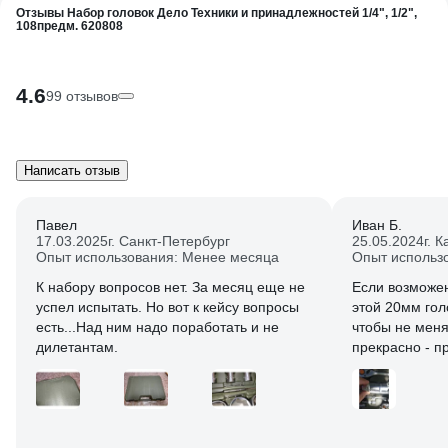
Отзывы Набор головок Дело Техники и принадлежностей 1/4", 1/2",
108предм. 620808
4.6
99 отзывов
Написать отзыв
Павел
Иван Б.
17.03.2025
г. Санкт-Петербург
25.05.2024
г. 
Опыт использования: Менее месяца
Опыт использ
К набору вопросов нет. За месяц еще не
Если возможе
успел испытать. Но вот к кейсу вопросы
этой 20мм гол
есть...Над ним надо поработать и не
чтобы не меня
дилетантам.
прекрасно - п
продавца или 