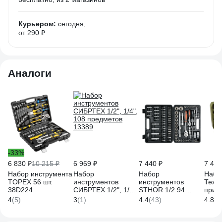
Курьером:
сегодня,
от 290 ₽
Аналоги
-33%
6 830 ₽
10 215 ₽
6 969 ₽
7 440 ₽
7 455
Набор инструмента
Набор
Набор
Набо
TOPEX 56 шт.
инструментов
инструментов
Техни
38D224
СИБРТЕХ 1/2", 1/4",
STHOR 1/2 94
прин
108 предметов
предмета
1/4",
4
(5)
3
(1)
4.4
(43)
4.8
(7
13389
пластиковый кейс
6207
58687