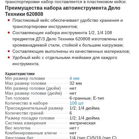
транспортировки набор поставляется в пластиковом кейсе.
Преимущества набора автоинструмента Дело
Техники 620808
Пластиковый кейс обеспечивает удобство хранения и
транспортировки инструментов;
Составляющие набора инструмента 1/2, 1/4 108
предметов ДТ/3 Дело Техники 620808 изготовлены из
хромванадиевой стали, стойкой к большим нагрузкам;
Составляющие выполнены из качественных материалов;
Удобный кейс с отдельными ячейками для каждого
инструмента.
Характеристики
Min размер головки
4 мм
Max размер головки
32 мм
Min размер головки (дюйм)
нет
Max размер головки (дюйм)
нет
Тип головок
6-гранные; Е-тип
Количество в наборе
108 шт
Присоединительный размер
1/2; 1/4 дюйма
Количество граней
6
Размер посадки головки
1/2; 1/4 дюйма
Система измерения
метрическая
Вес молотка
нет г
Комбинированные ключи
нет
Хвостовик бит
1/4 (тип С)/5/16 (тип C)