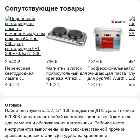
Сопутствующие товары
2 540 ₽
736 ₽
2 816 ₽
451 ₽
Переносная
Магнитный лоток
Профессиональная
Голо
светодиодная
прямоугольный для
очищающая паста
глубо
лампа с
крепежа Arnezi
для рук WR Wurth
1/2D
изменяемым углом
136x237 мм
ведро 11 л
4.3
(12)
4.8
(24)
4.2
(14)
5
(55)
наклона iCartool,
R7006014
1893900900043 1
360 град,
светодиодов 6+1,
300+70Лм IC-200
О товаре
Набор инструмента 1/2, 1/4 108 предметов ДТ/3 Дело Техники
620808 представляет собой многофункциональный комплект
для ремонта и обслуживания автотехники. Рабочие части
инструментов выполнены из высококачественной прочной
хромванадиевой стали. Для удобства хранения и