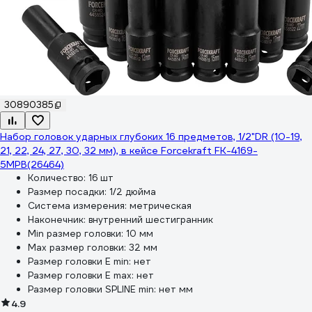
30890385
Набор головок ударных глубоких 16 предметов, 1/2"DR (10-19,
21, 22, 24, 27, 30, 32 мм), в кейсе Forcekraft FK-4169-
5MPB(26464)
Количество:
16 шт
Размер посадки:
1/2 дюйма
Система измерения:
метрическая
Наконечник:
внутренний шестигранник
Min размер головки:
10 мм
Max размер головки:
32 мм
Размер головки E min:
нет
Размер головки E max:
нет
Размер головки SPLINE min:
нет мм
4.9