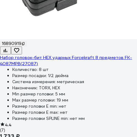
16890919
Набор головок-бит HEX ударных Forcekraft 8 предметов FK-
4087MPB(27087)
Количество:
8 шт
Размер посадки:
1/2 дюйма
Система измерения:
метрическая
Наконечник:
TORX, HEX
Min размер головки:
5 мм
Max размер головки:
19 мм
Размер головки E min:
нет
Размер головки E max:
нет
Размер головки SPLINE min:
нет мм
4.4
(7)
1 733 ₽