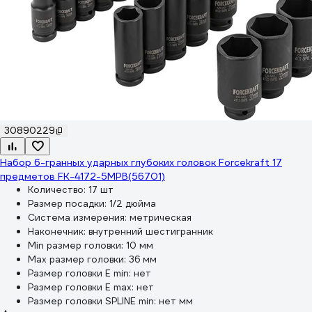
30890229
Набор 6-гранных ударных глубоких головок Forcekraft 17
предметов FK-4172-5MPB(56701)
Количество:
17 шт
Размер посадки:
1/2 дюйма
Система измерения:
метрическая
Наконечник:
внутренний шестигранник
Min размер головки:
10 мм
Max размер головки:
36 мм
Размер головки E min:
нет
Размер головки E max:
нет
Размер головки SPLINE min:
нет мм