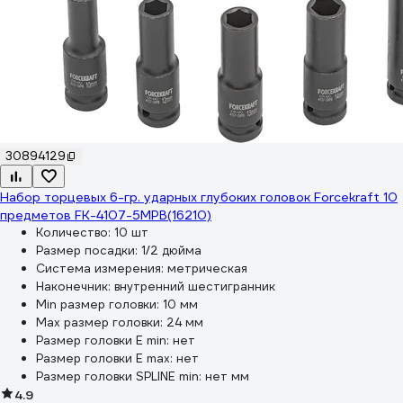
30894129
Набор торцевых 6-гр. ударных глубоких головок Forcekraft 10
предметов FK-4107-5MPB(16210)
Количество:
10 шт
Размер посадки:
1/2 дюйма
Система измерения:
метрическая
Наконечник:
внутренний шестигранник
Min размер головки:
10 мм
Max размер головки:
24 мм
Размер головки E min:
нет
Размер головки E max:
нет
Размер головки SPLINE min:
нет мм
4.9