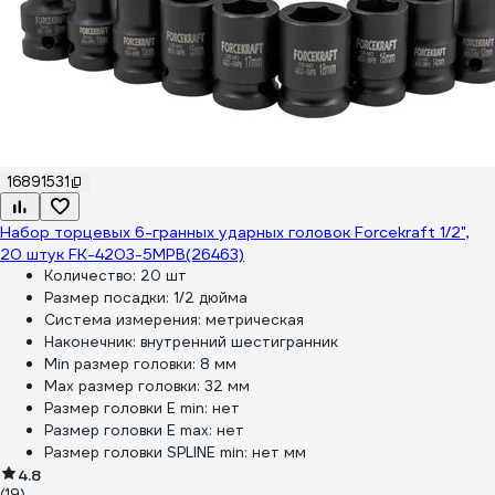
16891531
Набор торцевых 6-гранных ударных головок Forcekraft 1/2",
20 штук FK-4203-5MPB(26463)
Количество:
20 шт
Размер посадки:
1/2 дюйма
Система измерения:
метрическая
Наконечник:
внутренний шестигранник
Min размер головки:
8 мм
Max размер головки:
32 мм
Размер головки E min:
нет
Размер головки E max:
нет
Размер головки SPLINE min:
нет мм
4.8
(19)