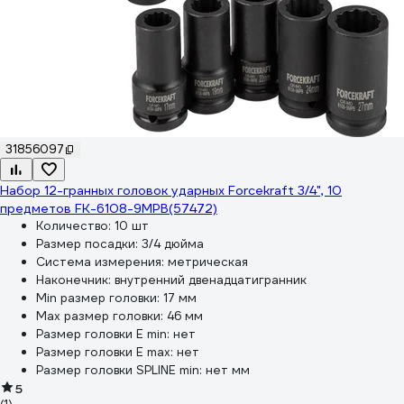
31856097
Набор 12-гранных головок ударных Forcekraft 3/4", 10
предметов FK-6108-9MPB(57472)
Количество:
10 шт
Размер посадки:
3/4 дюйма
Система измерения:
метрическая
Наконечник:
внутренний двенадцатигранник
Min размер головки:
17 мм
Max размер головки:
46 мм
Размер головки E min:
нет
Размер головки E max:
нет
Размер головки SPLINE min:
нет мм
5