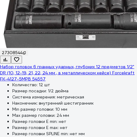
27308544
Набор головок 6 гранных ударных, глубоких 12 предметов 1/2"
DR (10, 12-19, 21, 22, 24 мм , в металлическом кейсе) Forcekraft
FK-4127-5MPB 54557
Количество:
12 шт
Размер посадки:
1/2 дюйма
Система измерения:
метрическая
Наконечник:
внутренний шестигранник
Min размер головки:
10 мм
Max размер головки:
24 мм
Размер головки E min:
нет
Размер головки E max:
нет
Размер головки SPLINE min:
нет мм