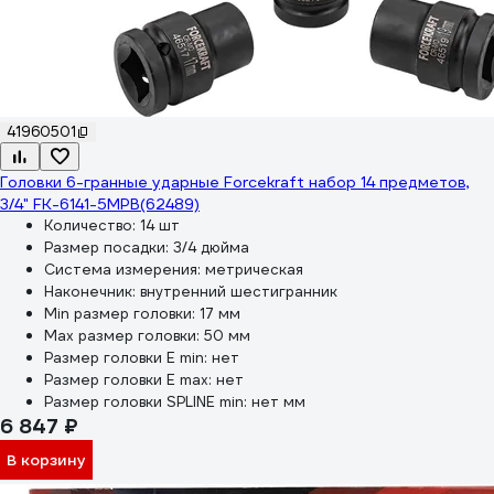
41960501
Головки 6-гранные ударные Forcekraft набор 14 предметов,
3/4" FK-6141-5MPB(62489)
Количество:
14 шт
Размер посадки:
3/4 дюйма
Система измерения:
метрическая
Наконечник:
внутренний шестигранник
Min размер головки:
17 мм
Max размер головки:
50 мм
Размер головки E min:
нет
Размер головки E max:
нет
Размер головки SPLINE min:
нет мм
6 847 ₽
В корзину