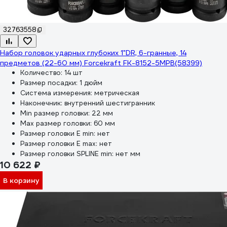
32763558
Набор головок ударных глубоких 1"DR, 6-гранные, 14
предметов (22-60 мм) Forcekraft FK-8152-5MPB(58399)
Количество:
14 шт
Размер посадки:
1 дюйм
Система измерения:
метрическая
Наконечник:
внутренний шестигранник
Min размер головки:
22 мм
Max размер головки:
60 мм
Размер головки E min:
нет
Размер головки E max:
нет
Размер головки SPLINE min:
нет мм
10 622 ₽
В корзину