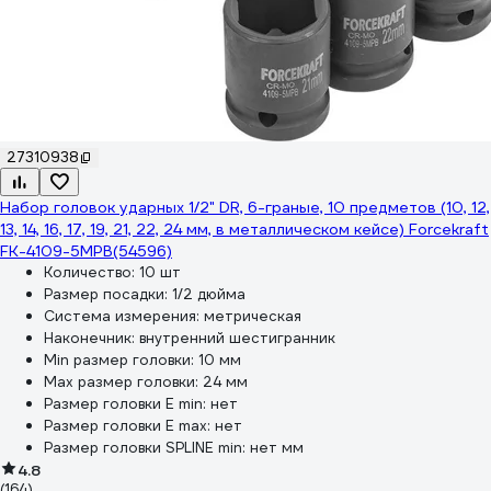
27310938
Набор головок ударных 1/2" DR, 6-граные, 10 предметов (10, 12,
13, 14, 16, 17, 19, 21, 22, 24 мм, в металлическом кейсе) Forcekraft
FK-4109-5MPB(54596)
Количество:
10 шт
Размер посадки:
1/2 дюйма
Система измерения:
метрическая
Наконечник:
внутренний шестигранник
Min размер головки:
10 мм
Max размер головки:
24 мм
Размер головки E min:
нет
Размер головки E max:
нет
Размер головки SPLINE min:
нет мм
4.8
(164)