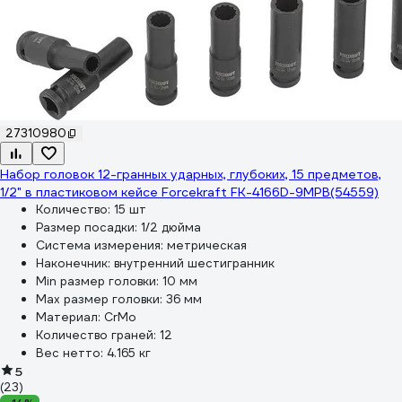
27310980
Набор головок 12-гранных ударных, глубоких, 15 предметов,
1/2" в пластиковом кейсе Forcekraft FK-4166D-9MPB(54559)
Количество:
15 шт
Размер посадки:
1/2 дюйма
Система измерения:
метрическая
Наконечник:
внутренний шестигранник
Min размер головки:
10 мм
Max размер головки:
36 мм
Материал:
CrMo
Количество граней:
12
Вес нетто:
4.165 кг
5
(23)