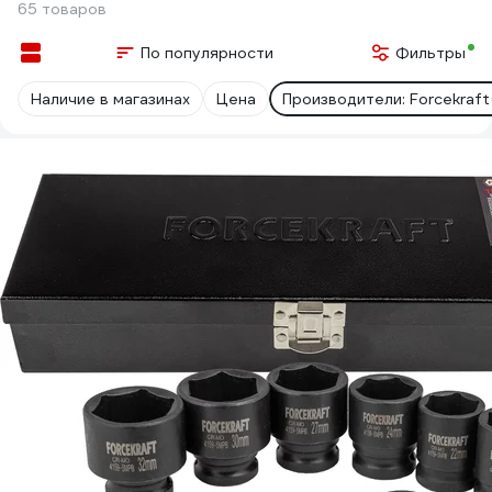
65 товаров
По популярности
Фильтры
Наличие в магазинах
Цена
Производители: Forcekraft