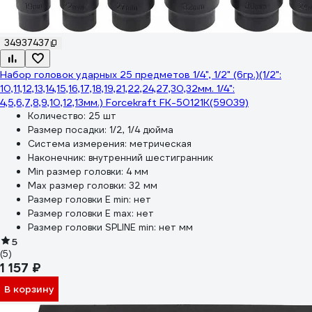
34937437
Набор головок ударных 25 предметов 1/4", 1/2" (6гр.)(1/2":
10,11,12,13,14,15,16,17,18,19,21,22,24,27,30,32мм. 1/4":
4,5,6,7,8,9,10,12,13мм.) Forcekraft FK-50121K(59039)
Количество:
25 шт
Размер посадки:
1/2, 1/4 дюйма
Система измерения:
метрическая
Наконечник:
внутренний шестигранник
Min размер головки:
4 мм
Max размер головки:
32 мм
Размер головки E min:
нет
Размер головки E max:
нет
Размер головки SPLINE min:
нет мм
5
(5)
1 157 ₽
В корзину