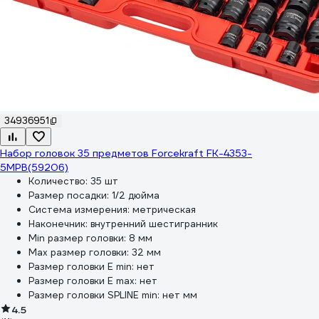
34936951
Набор головок 35 предметов Forcekraft FK-4353-
5MPB(59206)
Количество:
35 шт
Размер посадки:
1/2 дюйма
Система измерения:
метрическая
Наконечник:
внутренний шестигранник
Min размер головки:
8 мм
Max размер головки:
32 мм
Размер головки E min:
нет
Размер головки E max:
нет
Размер головки SPLINE min:
нет мм
4.5