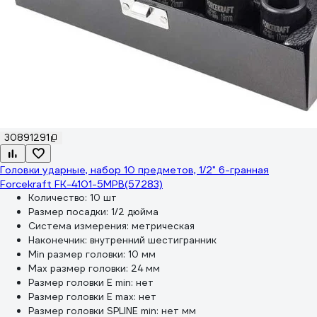
30891291
Головки ударные, набор 10 предметов, 1/2" 6-гранная
Forcekraft FK-4101-5MPB(57283)
Количество:
10 шт
Размер посадки:
1/2 дюйма
Система измерения:
метрическая
Наконечник:
внутренний шестигранник
Min размер головки:
10 мм
Max размер головки:
24 мм
Размер головки E min:
нет
Размер головки E max:
нет
Размер головки SPLINE min:
нет мм