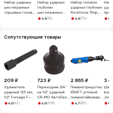
Набор ударных
Набор ударных
Набор головок
Набо
шестигранных
глубоких
ударных глубоких
удар
торцевых головок
шестигранных
Rockforce 15пр.,
предм
1/2", 3/8" - 1-1/4",
торцевых головок
1/2, в кейсе RF-
6-гра
4.9
(15)
4.9
(70)
5
(
14шт KING TONY
1/2", 3/8" - 1-1/4",
4166D-5MPB RF-
13, 14
4414SP
15шт KING TONY
4166D-
19, 21
4416SP
5MPB(52991)
30, 3
Сопутствующие товары
мета
кейс
4159
209 ₽
723 ₽
2 865 ₽
3 4
Удлинитель
Переходник 3/4"
Пневмотрещотка
Шарн
ударный 125 мм,
на 1/2" ударный
KRAFT угловой
воро
1/2" Forsage F-
CR-MO АвтоDело
пневмогайковерт
Jonn
8044125K(59072)
40172 15973
1/2 70 Н.м. KT
S22H
4.9
(47)
4.9
(108)
4.7
(85)
4.
707000