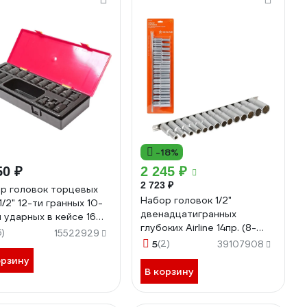
-18%
50 ₽
2 245 ₽
2 723 ₽
р головок торцевых
Набор головок 1/2"
1/2" 12-ти гранных 10-
двенадцатигранных
 ударных в кейсе 16
глубоких Airline 14пр. (8-
метов -K4162 702381
6)
15522929
24мм) ATAO089
5
(2)
39107908
орзину
В корзину