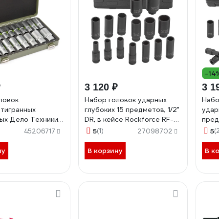
-14
₽
3 120 ₽
3 1
ловок
Набор головок ударных
Набо
тигранных
глубоких 15 предметов, 1/2"
удар
ых Дело Техники
DR, в кейсе Rockforce RF-
пред
аллическом кейсе,
4166D-9MPB(52992)
плас
5
(1)
5
(
45206717
27098702
622328
Forc
9MPB
ну
В корзину
В к