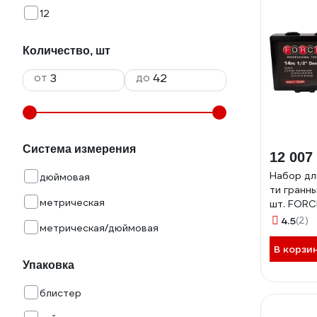
12
Количество, шт
от
до
Система измерения
12 007
Набор дл
дюймовая
ти гранных
метрическая
шт. FORC
4.5
(2)
метрическая/дюймовая
В корзи
Упаковка
блистер