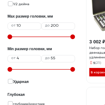
1/2 дюйма
Max размер головки, мм
от
до
3 002 
Набор го
Min размер головки, мм
двенадца
удлинённ
от
до
1/2 в мет
5
(25)
18 штук 
В корзи
Ударная
Глубокая
глубокие/короткие