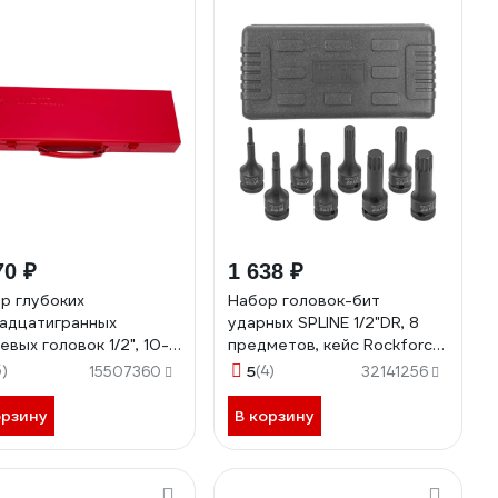
70 ₽
1 638 ₽
р глубоких
Набор головок-бит
адцатигранных
ударных SPLINE 1/2"DR, 8
евых головок 1/2", 10-
предметов, кейс Rockforce
, 15шт KING TONY
RF-40811MPB(54609)
5)
5
(4)
15507360
32141256
MR
орзину
В корзину