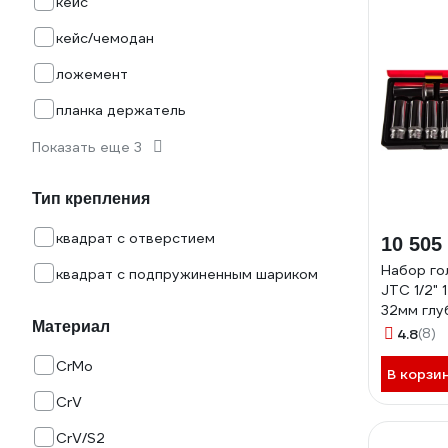
кейс
кейс/чемодан
ложемент
планка держатель
Показать еще 3
Тип крепления
квадрат с отверстием
10 505
Набор го
квадрат с подпружиненным шариком
JTC 1/2" 
32мм глуб
Материал
предмето
4.8
(8)
CrMo
В корзи
CrV
CrV/S2