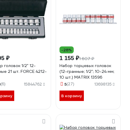
-28%
95 ₽
1 155 ₽
1 607 ₽
р головок 1/2" 12-
Набор торцевых головок
ные 21 шт. FORCE 4212-
(12-гранные; 1/2"; 10-24 мм;
10 шт.) MATRIX 13596
8
(6)
5
(27)
15844762
13698135
орзину
В корзину