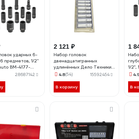
₽
2 121 ₽
1 8
ловок ударных 6-
Набор головок
Набо
16 предметов, 1/2''
двенадцатигранных
глуб
uto BM-4177-
удлинённых Дело Техники
1/2",
33)
1/2", 14шт. 622314
5MPB
4.8
(54)
4.
28687142
15592454
ну
В корзину
В к