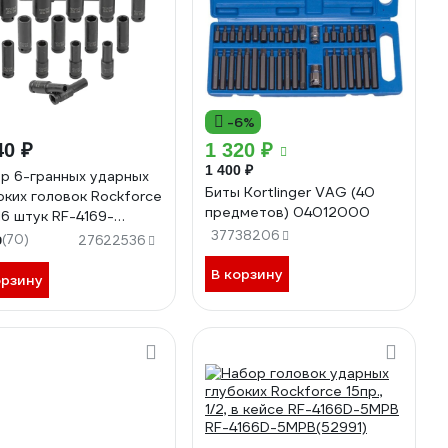
-6%
40 ₽
1 320 ₽
1 400 ₽
р 6-гранных ударных
Биты Kortlinger VAG (40
оких головок Rockforce
предметов) 04012000
 16 штук RF-4169-
(54614)
37738206
9
(70)
27622536
В корзину
орзину