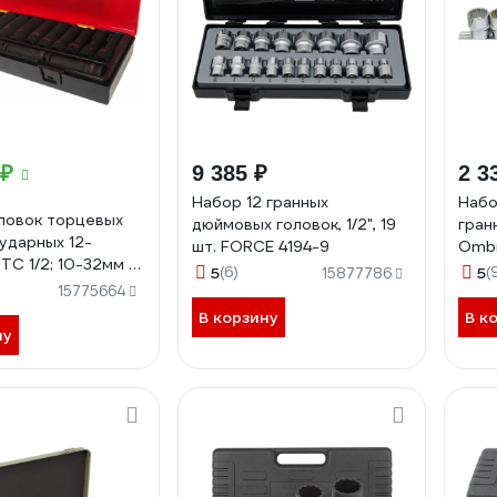
 ₽
9 385 ₽
2 3
Набор 12 гранных
Набо
ловок торцевых
дюймовых головок, 1/2", 19
гран
 ударных 12-
шт. FORCE 4194-9
Ombr
TC 1/2; 10-32мм в
5
(6)
5
(
15877786
шт -K4153 480884
15775664
В корзину
В к
ну