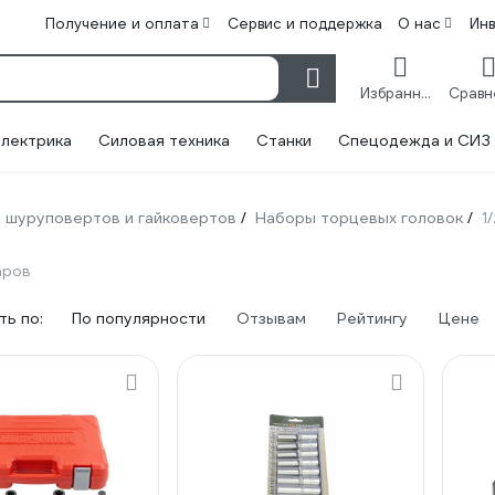
Получение и оплата
Сервис и поддержка
О нас
Ин
Избранное
лектрика
Силовая техника
Станки
Спецодежда и СИЗ
 шуруповертов и гайковертов
Наборы торцевых головок
1
/
/
аров
ь по:
По популярности
Отзывам
Рейтингу
Цене