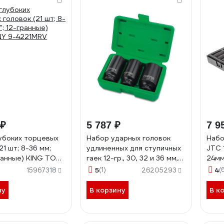
 ₽
5 787 ₽
7 9
убоких торцевых
Набор ударных головок
Набо
21 шт; 8-36 мм;
удлиненных для ступичных
JTC 
гранные) KING TONY
гаек 12-гр., 30, 32 и 36 мм,
24мм
RV
1/2", 3 предмета TOPTUL
пред
5
(1)
4
(
15967318
26205293
GDAI0303
ну
В корзину
В к