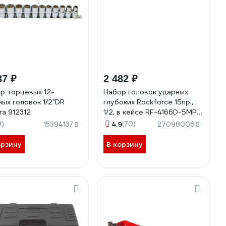
37 ₽
2 482 ₽
р торцевых 12-
Набор головок ударных
ных головок 1/2"DR
глубоких Rockforce 15пр.,
a 912312
1/2, в кейсе RF-4166D-5MPB
RF-4166D-5MPB(52991)
9)
4.9
(70)
15394137
27098006
орзину
В корзину