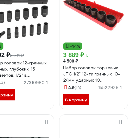
%
-14%
92 ₽
3 889 ₽
3 711 ₽
4 500 ₽
р головок 12-гранных
Набор головок торцевых
ных, глубоких, 15
JTC 1/2" 12-ти гранных 10-
метов, 1/2" в
24мм ударных 10
тиковом кейсе
23)
27310980
предметов -J410P 707351
ekraft FK-4166D-
4.9
(14)
15522928
(54559)
орзину
В корзину