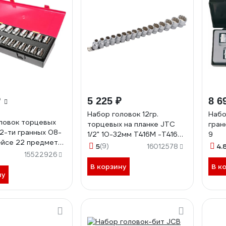
₽
5 225 ₽
8 6
Набор головок 12гр.
Набо
ловок торцевых
торцевых на планке JTC
гран
12-ти гранных 08-
1/2" 10-32мм T416M -T416M
9
ейсе 22 предмета
579308
5
(9)
4.
16012578
687600
15522926
В корзину
В к
ну