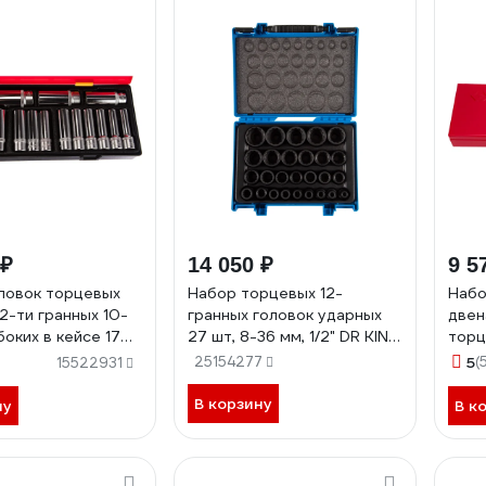
 ₽
14 050 ₽
9 5
ловок торцевых
Набор торцевых 12-
Набо
12-ти гранных 10-
гранных головок ударных
двен
оких в кейсе 17
27 шт, 8-36 мм, 1/2" DR KING
торц
в -K4172 734210
TONY 4827MP
32мм
25154277
5
(
15522931
4215
В корзину
ну
В к