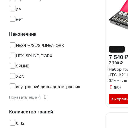
да
нет
Наконечник
HEX/PH/SL/SPLINE/TORX
-2%
HEX, SPLINE, TORX
7 540 
7 700 ₽
SPLINE
Набор го
JTC 1/2" 
XZN
32мм в к
-K4222 
внутренний двенадцатигранник
5
(6)
Показать еще 4
В корзи
Количество граней
6, 12