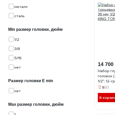
металл
сталь
Min размер головки, дюйм
1/2
3/8
5/16
14 700
нет
Набор гл
головок (
Размер головки E min
1/2"; 12-
9-4221M
5
(2)
нет
В корзи
Max размер головки, дюйм
1