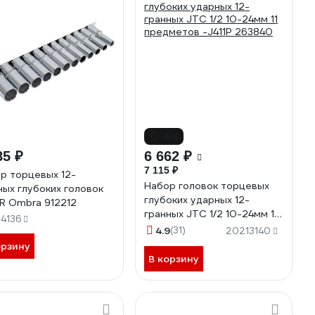
-6%
85 ₽
6 662 ₽
7 115 ₽
р торцевых 12-
Набор головок торцевых
ных глубоких головок
глубоких ударных 12-
DR Ombra 912212
гранных JTC 1/2 10-24мм 11
94136
предметов -J411P 263840
4.9
(31)
20213140
орзину
В корзину