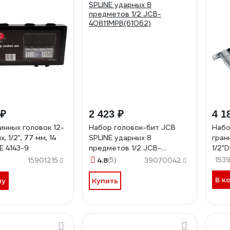
 ₽
2 423 ₽
4 1
инных головок 12-
Набор головок-бит JCB
Набо
, 1/2", 77 мм, 14
SPLINE ударных 8
гран
E 4143-9
предметов 1/2 JCB-
1/2"
40811MPB(61062)
4.8
(5)
153
15901215
39070042
В к
ну
Купить