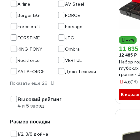
Airline
AV Steel
Berger BG
FORCE
Forcekraft
Forsage
FORSTIME
JTC
-7%
11 635
KING TONY
Ombra
12 485 ₽
Rockforce
VERTUL
Набор го
глубоких
YATAFORCE
Дело Техники
гранных J
кейсе 15
4.8
(18)
Показать еще 29
В корзи
Высокий рейтинг
4 и 5 звезд
Размер посадки
1/2, 3/8 дюйма