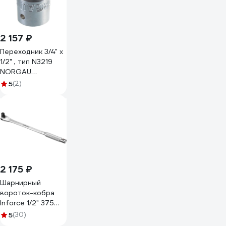
2 157 ₽
Переходник 3/4" x
1/2" , тип N3219
NORGAU
063881074
5
(2)
2 175 ₽
Шарнирный
вороток-кобра
Inforce 1/2" 375
мм, материал CrV,
5
(30)
06-05-109