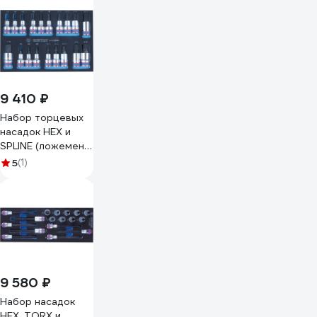
TOPTUL
GAAT2202
9 410 ₽
Набор торцевых
насадок HEX и
SPLINE (ложемент,
19 предметов)
5
(1)
KING TONY 9-
4129PRV
9 580 ₽
Набор насадок
HEX, TORX и