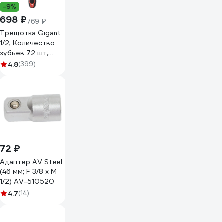
-9%
698 ₽
769 ₽
Трещотка Gigant
1/2, Количество
зубьев 72 шт,
Сталь Cr-V, Длина
4.8
(399)
254мм, GRW-12
72 ₽
Адаптер AV Steel
(46 мм; F 3/8 х M
1/2) AV-510520
4.7
(14)