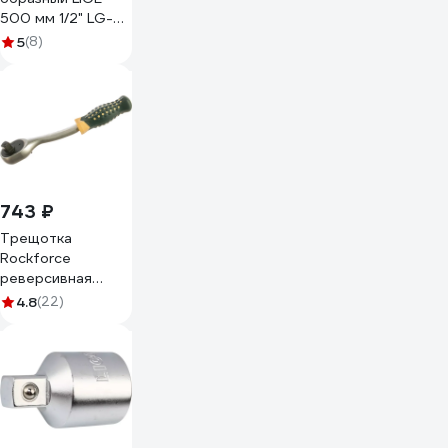
500 мм 1/2" LG-
7720 308374
5
(8)
743 ₽
Трещотка
Rockforce
реверсивная
усиленная
4.8
(22)
изогнутая с
резиновой ручкой
1/2 RF-
802422(17877)