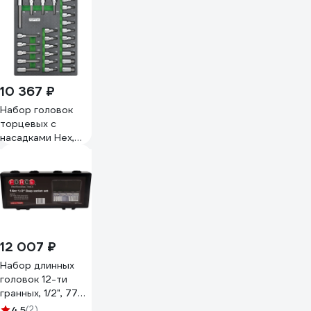
10 367 ₽
Набор головок
торцевых с
насадками Hex,
Torx, Spline, 25
предметов, 1/2"DR,
в мягком
ложементе
TOPTUL GEB2501
12 007 ₽
Набор длинных
головок 12-ти
гранных, 1/2", 77
мм, 14 шт. FORCE
4.5
(2)