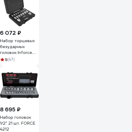
6 072 ₽
Набор торцевых
безударных
головок Inforce
(1/2"; 8-32 мм) 11-
5
(47)
01-260
8 695 ₽
Набор головок
1/2" 21 шт. FORCE
4212