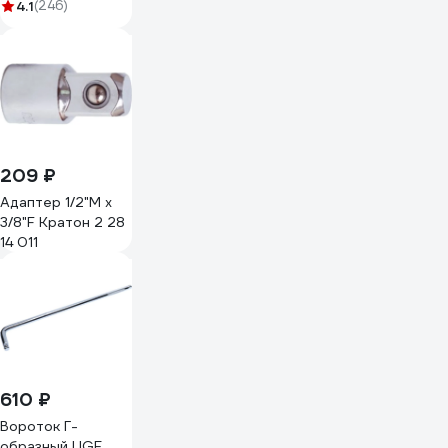
зубьев 72 шт,
4.1
(246)
Сталь Cr-V, Длина
260мм,
Профессиональная,
06-05-47
209 ₽
Адаптер 1/2"M х
3/8"F Кратон 2 28
14 011
610 ₽
Вороток Г-
образный LIGE