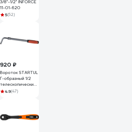
3/8"-1/2" INFORCE
11-01-620
5
(52)
920 ₽
Вороток STARTUL
Г-образный 1/2
телескопический
380-520 мм PRO-
4.9
(47)
49012