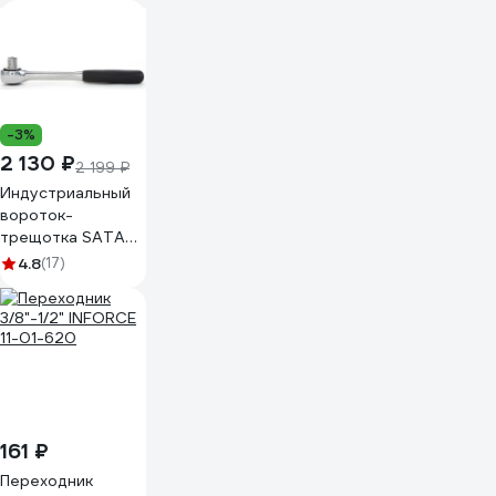
-3%
2 130 ₽
2 199 ₽
Индустриальный
вороток-
трещотка SATA
1/2" DR 60 зубьев
4.8
(17)
быстросъёмный.
Для
профессиональных
СТО и потоковой
нагрузки. 13901
161 ₽
Переходник