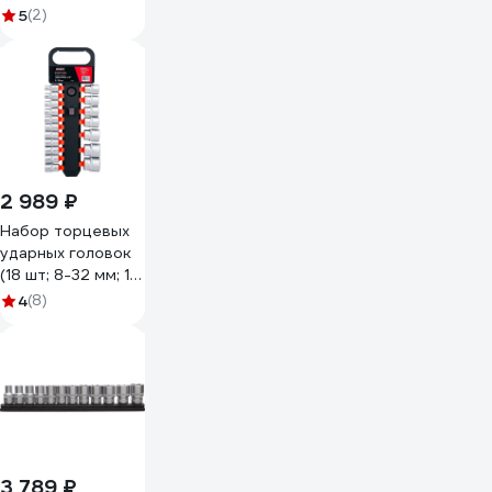
5
(2)
2 989 ₽
Набор торцевых
ударных головок
(18 шт; 8-32 мм; 1/2
DR) Gigant G-
4
(8)
11324
3 789 ₽