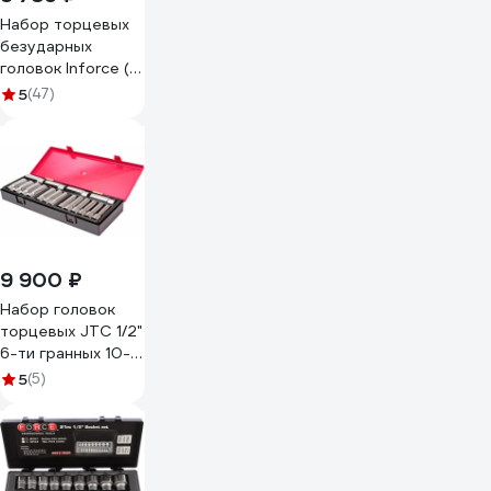
Набор торцевых
безударных
головок Inforce (12
шт; 10-22 мм; 1/2")
5
(47)
11-01-259
9 900 ₽
Набор головок
торцевых JTC 1/2"
6-ти гранных 10-
32мм глубоких 17
5
(5)
предметов -K4171
668311