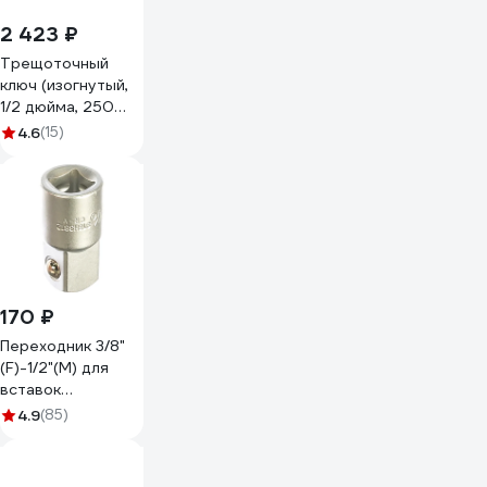
2 423 ₽
Трещоточный
ключ (изогнутый,
1/2 дюйма, 250
мм) NEO Tools
4.6
(15)
08-511
170 ₽
Переходник 3/8"
(F)-1/2"(M) для
вставок
Jonnesway
4.9
(85)
S16H3812