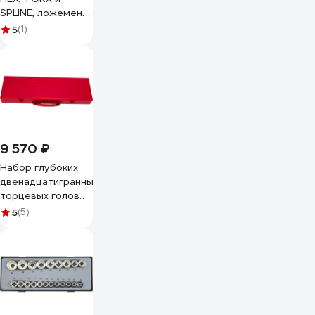
SPLINE, ложемент,
17шт KING TONY
5
(1)
9-4147PRV
9 570 ₽
Набор глубоких
двенадцатигранных
торцевых головок
1/2", 10-32мм, 15шт
5
(5)
KING TONY
4215MR