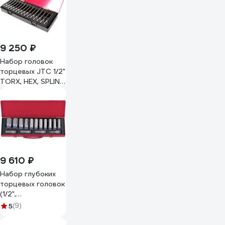
9 250 ₽
Набор головок
торцевых JTC 1/2"
TORX, HEX, SPLINE
в кейсе 15
предметов -K4152
687602
9 610 ₽
Набор глубоких
торцевых головок
(1/2",
шестигранные, 10-
5
(9)
32 мм, 15
предметов) KING