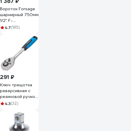
1 387 ₽
Вороток Forsage
шарнирный 750мм
1/2" F-
8014750U(8774)
4.7
(185)
291 ₽
Ключ трещотка
реверсивная с
резиновой ручкой
KingTul 1/2 KT-
4.3
(32)
80242W(62896)