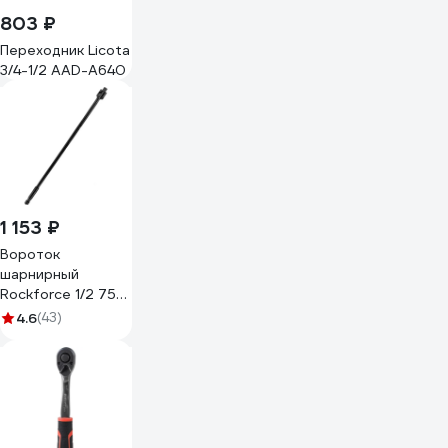
803 ₽
Переходник Licota
3/4-1/2 AAD-A640
1 153 ₽
Вороток
шарнирный
Rockforce 1/2 750
мм RF-
4.6
(43)
8014750UMPB(63569)