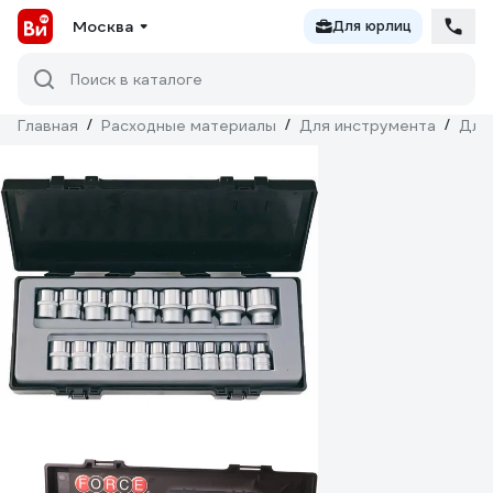
Москва
Для юрлиц
Поиск в каталоге
Главная
/
Расходные материалы
/
Для инструмента
/
Для