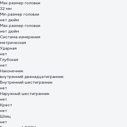
Max размер головки
32 мм
Min размер головки
нет дюйм
Max размер головки
нет дюйм
Система измерения
метрическая
Ударная
нет
Глубокая
нет
Наконечник
внутренний двенадцатигранник
Внутренний шестигранник
нет
Наружный шестигранник
нет
Крест
нет
Шлиц
нет