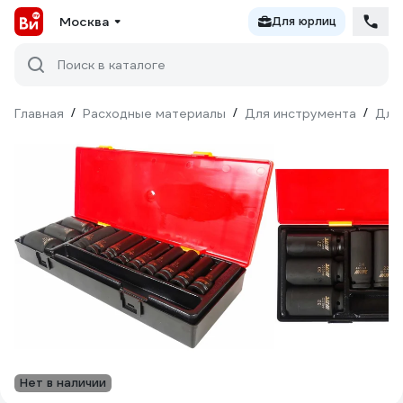
Москва
Для юрлиц
Поиск в каталоге
Главная
/
Расходные материалы
/
Для инструмента
/
Для
Нет в наличии