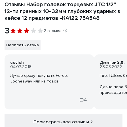
Отзывы Набор головок торцевых JTC 1/2"
12-ти гранных 10-32мм глубоких ударных в
кейсе 12 предметов -K4122 754548
3
2 отзыва
Написать отзыв
covich
Дмитрий Д.
04.07.2018
28.03.2022
Лучше сразу покупать Force,
Где, ГДЕЕЕ, б
Joonesway или из товов.
Давно пора 
производител
головы. Ганс
4
Вместо мусо
было положи
ходовую 15ю,
ещё и 8ю с 16
Посмотреть все отзывы
дарить такой