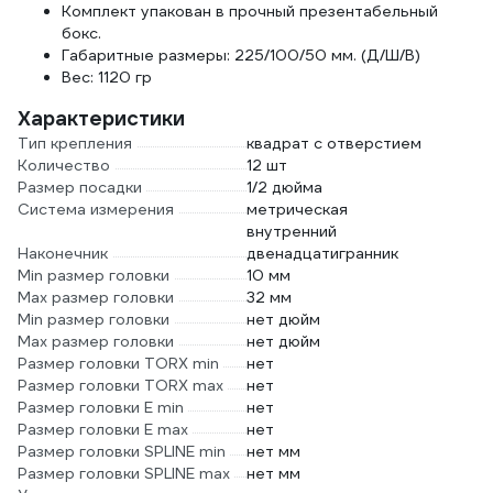
Комплект упакован в прочный презентабельный
бокс.
Габаритные размеры: 225/100/50 мм. (Д/Ш/В)
Вес: 1120 гр
Характеристики
Тип крепления
квадрат с отверстием
Количество
12 шт
Размер посадки
1/2 дюйма
Система измерения
метрическая
внутренний
Наконечник
двенадцатигранник
Min размер головки
10 мм
Max размер головки
32 мм
Min размер головки
нет дюйм
Max размер головки
нет дюйм
Размер головки TORX min
нет
Размер головки TORX max
нет
Размер головки E min
нет
Размер головки E max
нет
Размер головки SPLINE min
нет мм
Размер головки SPLINE max
нет мм