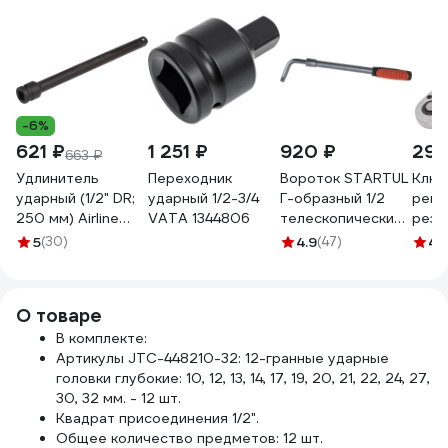
-6%
621 ₽
1 251 ₽
920 ₽
291
663 ₽
Удлинитель
Переходник
Вороток STARTUL
Ключ
ударный (1/2" DR;
ударный 1/2-3/4
Г-образный 1/2
реве
250 мм) Airline
VATA 1344806
телескопический
рези
AT-IS12-44
380-520 мм PRO-
KingT
5
(30)
4.9
(47)
4.
49012
8024
О товаре
В комплекте:
Артикулы JTC-448210-32: 12-гранные ударные
головки глубокие: 10, 12, 13, 14, 17, 19, 20, 21, 22, 24, 27,
30, 32 мм. - 12 шт.
Квадрат присоединения 1/2".
Общее количество предметов: 12 шт.