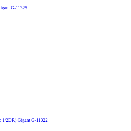
igant G-11325
 1/2DR) Gigant G-11322