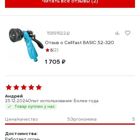
Читать все отзывы (2)
15891622
Отзыв о Cellfast BASIC 52-320
5
(2)
1 705 ₽
Андрей
25.12.2024
Опыт использования: Более года
Товар куплен у нас
Цена/качество
5
Эргономика
5
Достоинства:
Работает огонь