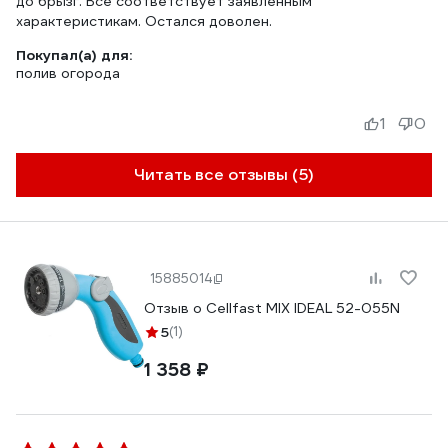
до брызг. Все соответствует заявленным
характеристикам. Остался доволен.
Покупал(а) для:
полив огорода
1
0
Читать все отзывы (5)
15885014
Отзыв о Cellfast MIX IDEAL 52-055N
5
(1)
1 358 ₽