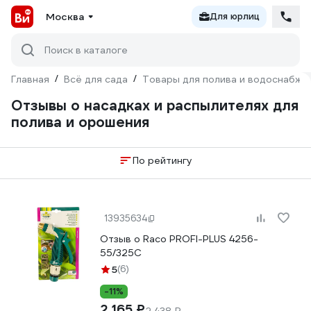
Москва
Для юрлиц
Поиск в каталоге
Главная
/
Всё для сада
/
Товары для полива и водоснабже
Отзывы о насадках и распылителях для
полива и орошения
По рейтингу
13935634
Отзыв о Raco PROFI-PLUS 4256-
55/325C
5
(6)
-11%
2 165 ₽