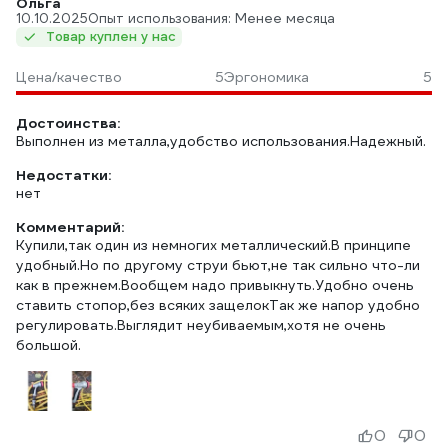
Ольга
10.10.2025
Опыт использования: Менее месяца
Товар куплен у нас
Цена/качество
5
Эргономика
5
Достоинства:
Выполнен из металла,удобство использования.Надежный.
Недостатки:
нет
Комментарий:
Купили,так один из немногих металлический.В принципе
удобный.Но по другому струи бьют,не так сильно что-ли
как в прежнем.Вообщем надо привыкнуть.Удобно очень
ставить стопор,без всяких защелокТак же напор удобно
регулировать.Выглядит неубиваемым,хотя не очень
большой.
0
0