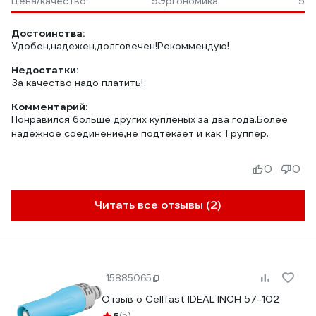
Цена/качество
5
Эргономика
5
Достоинства:
Удобен,надежен,долговечен!Рекоммендую!
Недостатки:
За качество надо платить!
Комментарий:
Понравился больше других купленых за два года.Более
надежное соединение,не подтекает и как Труппер.
0
0
Читать все отзывы (2)
15885065
Отзыв о Cellfast IDEAL INCH 57-102
(5)