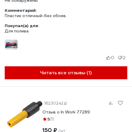
Не обнаружены
Комментарий:
Пластик отличный-без обоев.
Покупал(а) для:
Для полива
0
2
Читать все отзывы (1)
16230242
Отзыв о In Work 77289
5
(1)
150 ₽
/шт