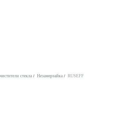
чистители стекла
/
Незамерзайка
/
RUSEFF