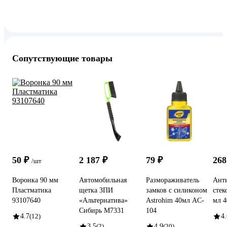
Сопутствующие товары
50 ₽
2 187 ₽
79 ₽
268
/шт
Воронка 90 мм
Автомобильная
Размораживатель
Анти
Пластматика
щетка ЗПИ
замков с силиконом
стек
93107640
«Альтернатива»
Astrohim 40мл AC-
мл 4
Сибирь М7331
104
4.7
(12)
4.
3.5
(2)
4.9
(20)