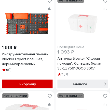
Нет в наличии
1 513 ₽
Последняя цена
1 093 ₽
Инструментальная панель
Аптечка Blocker "Скорая
Blocker Expert большая,
помощь", большая, белая
черный/оранжевый
35KL375610006 36151
BR3822ЧРОР
5
(1)
3
(8)
В корзину
Аналоги
Нет в наличии
Нет в наличии