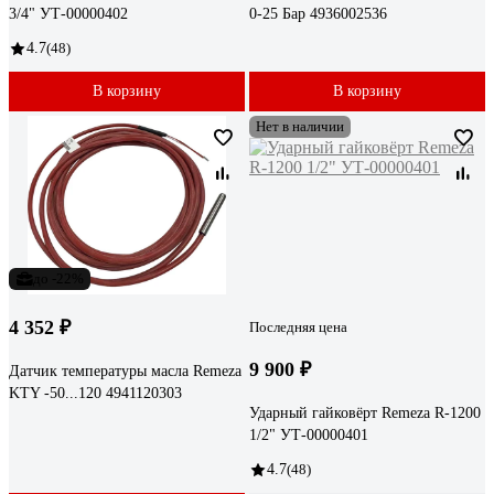
3/4" УТ-00000402
0-25 Бар 4936002536
4.7
(48)
В корзину
В корзину
Нет в наличии
до -22%
4 352 ₽
Последняя цена
9 900 ₽
Датчик температуры масла Remeza
KTY -50...120 4941120303
Ударный гайковёрт Remeza R-1200
1/2" УТ-00000401
4.7
(48)