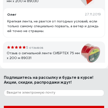
мм х 200 м 89030
Олег
27.11.2019
Крепкая лента, не рвется от погодных условий, если
только самому специально порвать, а ветер и дождь
ей точно не страшны.
5 отзывов
Отзыв о сигнальной ленте СИБРТЕХ 75 мм
х 200 м 89031
Григорий Н.
24.07.2025
Подпишитесь
на рассылку
и будьте в курсе!
Яркая, хорошо клеится, не выцветает
Акции, скидки, распродажи ждут!
3 отзыва
Отзыв о сигнальной ленте СИБРТЕХ 50
мм х200 м черно-желтая 89033