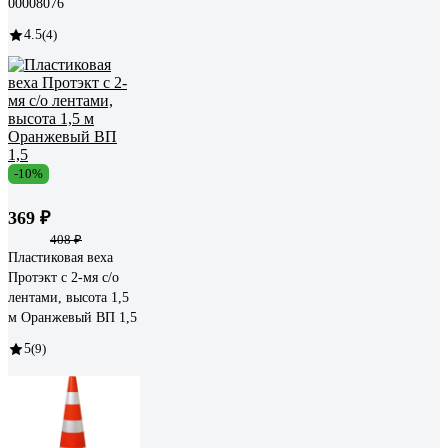
00008076
4.5
(4)
-10%
369 ₽
408 ₽
Пластиковая веха
Протэкт с 2-мя с/о
лентами, высота 1,5
м Оранжевый ВП 1,5
5
(9)