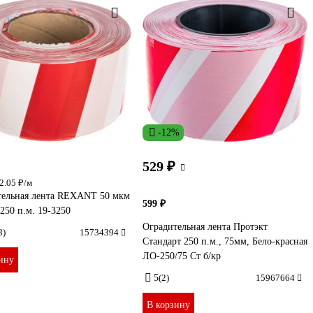
-12%
529 ₽
2.05 ₽/м
тельная лента REXANT 50 мкм
599 ₽
250 п.м. 19-3250
Оградительная лента Протэкт
3)
15734394
Стандарт 250 п.м., 75мм, Бело-красная
ЛО-250/75 Ст б/кр
ину
5
(2)
15967664
В корзину