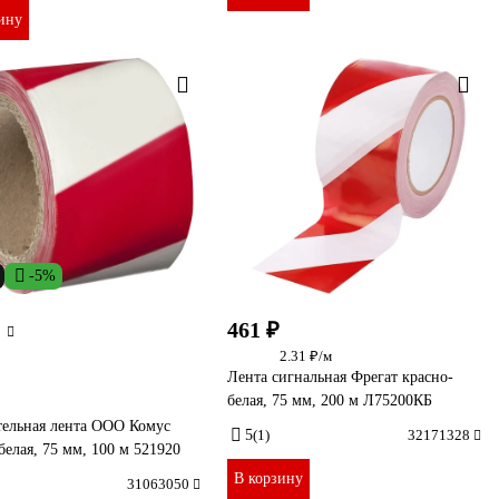
ину
-5%
461 ₽
2.31 ₽/м
Лента сигнальная Фрегат красно-
белая, 75 мм, 200 м Л75200КБ
тельная лента ООО Комус
5
(1)
32171328
белая, 75 мм, 100 м 521920
В корзину
31063050