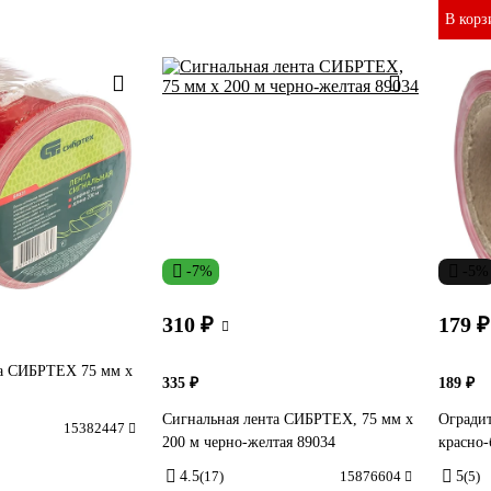
В корз
-7%
-5%
310 ₽
179 ₽
та СИБРТЕХ 75 мм х
335 ₽
189 ₽
Сигнальная лента СИБРТЕХ, 75 мм х
Огради
15382447
200 м черно-желтая 89034
красно-
4.5
(17)
15876604
5
(5)