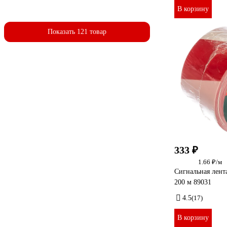
В корзину
Показать 121 товар
333 ₽
1.66 ₽/м
Сигнальная лен
200 м 89031
4.5
(17)
В корзину