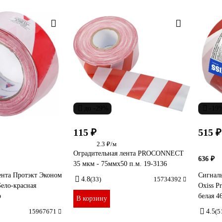
до -29%
-19
115 ₽
515 ₽
2.3 ₽/м
Оградительная лента PROCONNECT
636 ₽
35 мкм - 75ммх50 п.м. 19-3136
ента Протэкт Эконом
Сигналь
4.8
(33)
15734392
Бело-красная
Oxiss P
р
белая 4
В корзину
15967671
4.5
(5