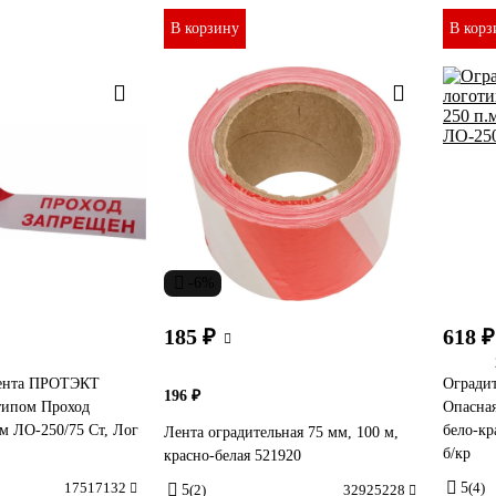
В корзину
В корз
-6%
185 ₽
618 ₽
лента ПРОТЭКТ
Оградит
196 ₽
отипом Проход
Опасная
.м ЛО-250/75 Ст, Лог
бело-кр
Лента оградительная 75 мм, 100 м,
б/кр
красно-белая 521920
17517132
5
(4)
5
(2)
32925228