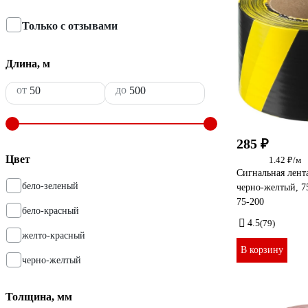
Только с отзывами
Длина, м
от
до
285 ₽
Цвет
1.42 ₽/м
Сигнальная лент
бело-зеленый
черно-желтый, 7
75-200
бело-красный
4.5
(79)
желто-красный
В корзину
черно-желтый
Толщина, мм