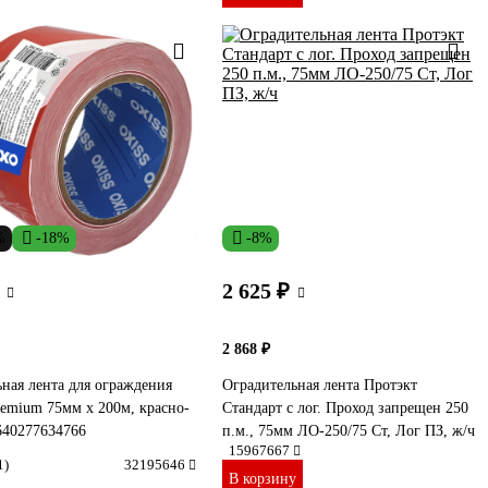
%
-18%
-8%
2 625 ₽
2 868 ₽
ная лента для ограждения
Оградительная лента Протэкт
remium 75мм х 200м, красно-
Стандарт с лог. Проход запрещен 250
640277634766
п.м., 75мм ЛО-250/75 Ст, Лог ПЗ, ж/ч
15967667
1)
32195646
В корзину