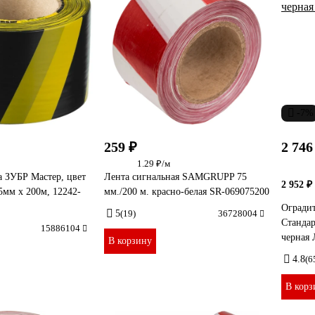
-7%
259 ₽
2 746
1.29 ₽/м
а ЗУБР Мастер, цвет
Лента сигнальная SAMGRUPP 75
2 952 ₽
5мм х 200м, 12242-
мм./200 м. красно-белая SR-069075200
Оградит
5
(19)
36728004
Стандар
15886104
черная 
В корзину
4.8
(6
В корз