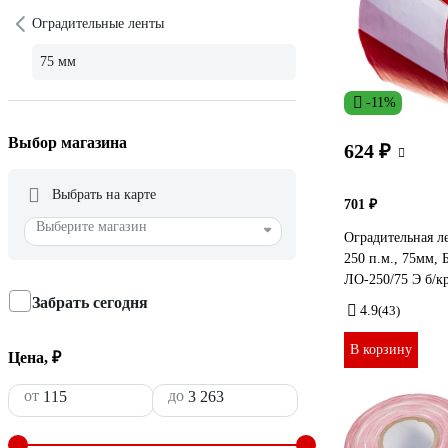
Оградительные ленты
75 мм
-11%
Выбор магазина
624 ₽
Выбрать на карте
701 ₽
Выберите магазин
Оградительная л
250 п.м., 75мм, 
ЛО-250/75 Э б/к
Забрать сегодня
4.9
(43)
В корзину
Цена, ₽
от
до