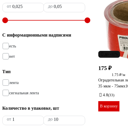
от
до
С информационными надписями
есть
до -11%
нет
175 ₽
Тип
1.75 ₽/м
Оградительная
лента
35 мкм - 75ммх1
сигнальная лента
4.8
(33)
В корзину
Количество в упаковке, шт
от
до