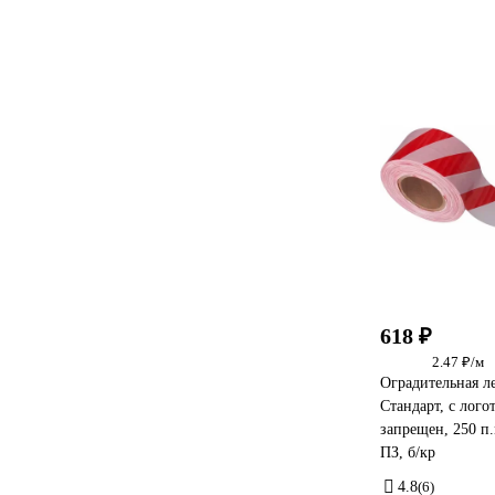
618 ₽
2.47 ₽/м
Оградительная 
Стандарт, с лог
запрещен, 250 п
ПЗ, б/кр
4.8
(6)