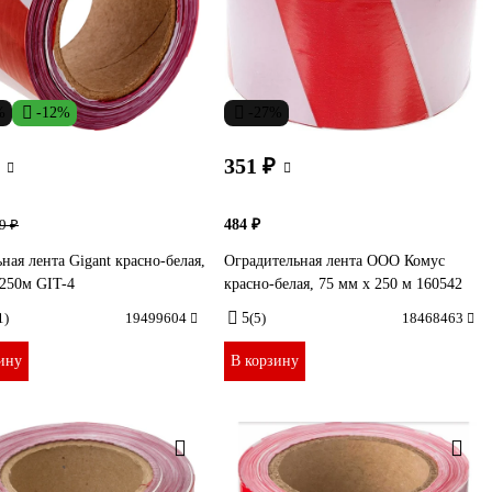
%
-12%
-27%
351 ₽
484 ₽
9 ₽
ная лента Gigant красно-белая,
Оградительная лента ООО Комус
250м GIT-4
красно-белая, 75 мм х 250 м 160542
1)
19499604
5
(5)
18468463
ину
В корзину