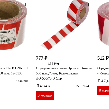
777 ₽
512 ₽
1.55 ₽/м
 лента PROCONNECT
Оградительная лента Протэкт Эконом
Огради
00 п.м. 19-3135
500 п.м.,75мм, Бело-красная
- 75ммх
ЛО-500/75 Э б/кр
15734390
4.7
(1
4.9
(43)
15967674
В корз
В корзину