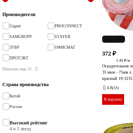
Производители
Gigant
PROCONNECT
SAMGRUPP
STAYER
до -19%
ЗУБР
ОФИСМАГ
372 ₽
ПРОТЭКТ
1.49 ₽/м
Оградительная
Показать еще 21
35 мкм - 75мм х 
красный 19-3235
Страна производства
4.8
(33)
Китай
В корзину
Россия
Высокий рейтинг
4 и 5 звезд