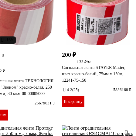
-16%
200 ₽
1.33 ₽/м
Сигнальная лента STAYER Master,
2 ₽
цвет красно-белый, 75мм х 150м,
12241-75-150
тельная лента ТЕХНОЛОГИЯ
"Эконом" красно-белая, 250
4.2
(25)
15886168
 мм, 30 мкм 00-00005000
В корзину
)
25679631
ину