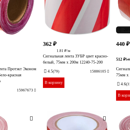
-20
362 ₽
440 ₽
1.81 ₽/м
Сигнальная лента ЗУБР цвет красно-
512 ₽
54
белый, 75мм х 200м 12240-75-200
ента Протэкт Эконом
Сигналь
4.5
(79)
15886105
Бело-красная
75мм х 
р
В корзину
4.6
(3
15967673
В корз