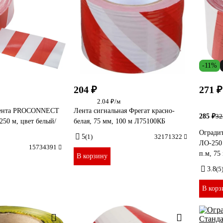
-11%
204 ₽
271 ₽
2.04 ₽/м
 лента PROCONNECT
Лента сигнальная Фрегат красно-
285 ₽
32
250 м, цвет белый/
белая, 75 мм, 100 м Л75100КБ
Огради
5
(1)
32171322
ЛО-250 
15734391
п.м, 75
В корзину
3.8
(5
В корз