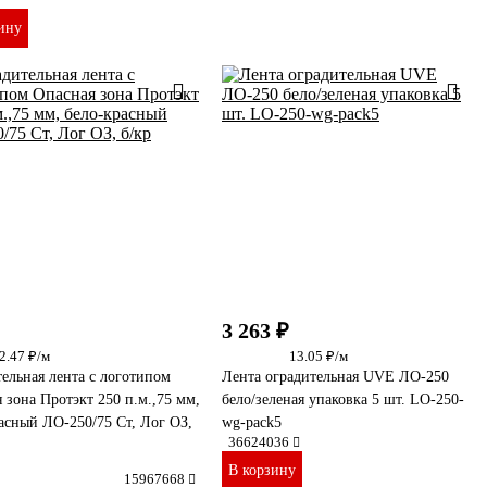
ину
3 263 ₽
2.47 ₽/м
13.05 ₽/м
ельная лента с логотипом
Лента оградительная UVE ЛО-250
 зона Протэкт 250 п.м.,75 мм,
бело/зеленая упаковка 5 шт. LO-250-
асный ЛО-250/75 Ст, Лог ОЗ,
wg-pack5
36624036
В корзину
15967668