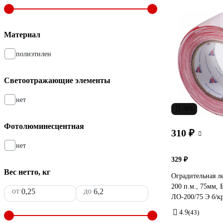
Материал
полиэтилен
Светоотражающие элементы
нет
-6%
Фотолюминесцентная
310 ₽
нет
329 ₽
Вес нетто, кг
Оградительная л
200 п.м., 75мм, 
от
до
ЛО-200/75 Э б/к
4.9
(43)