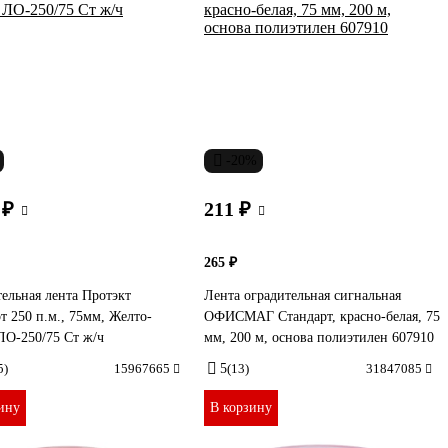
-20%
 ₽
211 ₽
265 ₽
ельная лента Протэкт
Лента оградительная сигнальная
т 250 п.м., 75мм, Желто-
ОФИСМАГ Стандарт, красно-белая, 75
ЛО-250/75 Ст ж/ч
мм, 200 м, основа полиэтилен 607910
5)
15967665
5
(13)
31847085
ину
В корзину