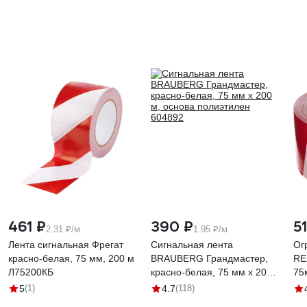
461 ₽
390 ₽
5
2.31 ₽/м
1.95 ₽/м
Лента сигнальная Фрегат
Сигнальная лента
Ог
красно-белая, 75 мм, 200 м
BRAUBERG Грандмастер,
RE
Л75200КБ
красно-белая, 75 мм х 200
75
м, основа полиэтилен
5
(1)
4.7
(118)
604892