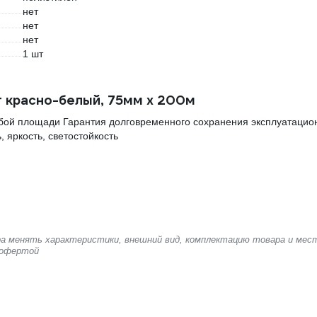
нет
нет
нет
1 шт
 красно-белый, 75мм х 200м
юбой площади Гарантия долговременного сохранения эксплуатацио
 яркость, светостойкость
ера менять характеристики, внешний вид, комплектацию товара и мес
 офертой