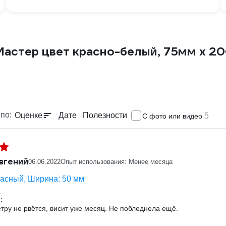
Мастер цвет красно-белый, 75мм х 2
по:
Оценке
Дате
Полезности
5
С фото или видео
вгений
06.06.2022
Опыт использования: Менее месяца
расный, Ширина: 50 мм
:
тру не рвётся, висит уже месяц. Не побледнела ещё.