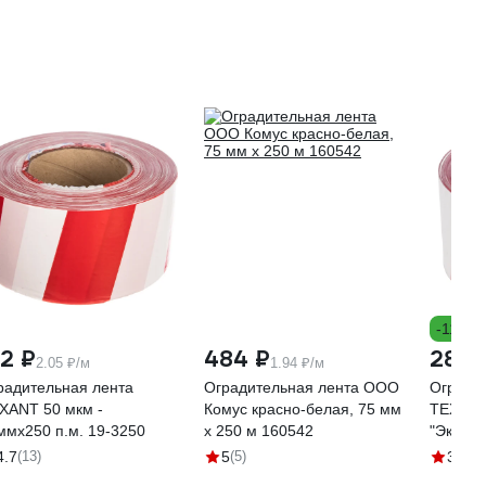
-11%
12 ₽
484 ₽
285 
2.05 ₽/м
1.94 ₽/м
радительная лента
Оградительная лента ООО
Огради
XANT 50 мкм -
Комус красно-белая, 75 мм
ТЕХНО
ммх250 п.м. 19-3250
х 250 м 160542
"Эконом
250 п.м
4.7
(13)
5
(5)
3.8
(5)
000050