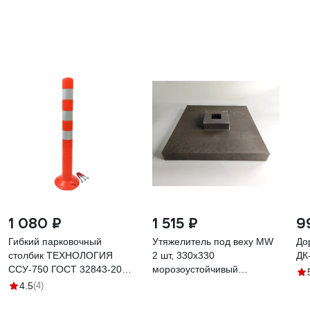
1 080 ₽
1 515 ₽
9
Гибкий парковочный
Утяжелитель под веху MW
До
столбик ТЕХНОЛОГИЯ
2 шт, 330x330
ДК
ССУ-750 ГОСТ 32843-2014
морозоустойчивый
(флюр) с комплектом
полимерпесчаный 2-
4.5
(4)
крепления 00-00008076
УВ-330-330-МП