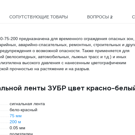
2
СОПУТСТВУЮЩИЕ ТОВАРЫ
ВОПРОСЫ
С
40-75-200 предназначена для временного ограждения опасных зон,
арийных, аварийно-спасательных, ремонтных, строительных и друг
предупреждения о возможной опасности. Также применяется для
й (велосипедных, автомобильных, лыжных трасс и т.д.) и иных
олиэтилена высокого давления с нанесенным цветографичеким
окой прочностью на растяжение и на разрыв.
альной ленты ЗУБР цвет красно-белый
сигнальная лента
бело-красный
75 мм
200 м
0.05 мм
полиэтилен