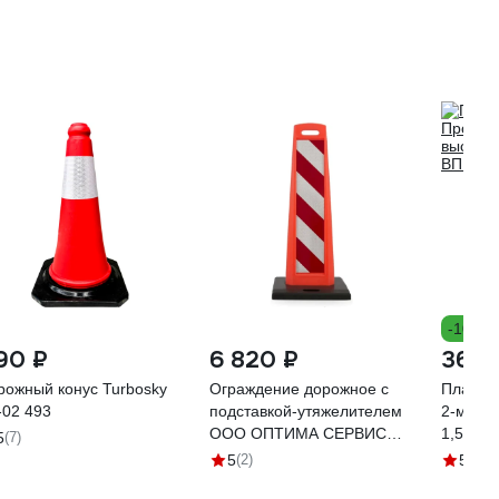
-10%
90 ₽
6 820 ₽
369 
рожный конус Turbosky
Ограждение дорожное с
Пластик
-02 493
подставкой-утяжелителем
2-мя с/
ООО ОПТИМА СЕРВИС
1,5 м О
5
(7)
Солдатик 110 см
5
(2)
5
(9)
парковочное пластиковое