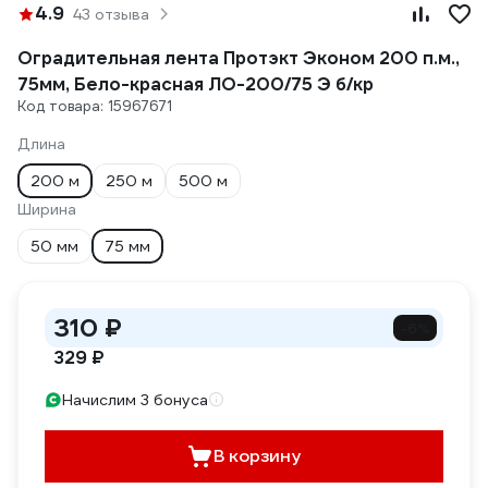
4.9
43 отзыва
Оградительная лента Протэкт Эконом 200 п.м.,
75мм, Бело-красная ЛО-200/75 Э б/кр
Код товара: 15967671
Длина
200 м
250 м
500 м
Ширина
50 мм
75 мм
310 ₽
-6%
329 ₽
Начислим 3 бонуса
В корзину