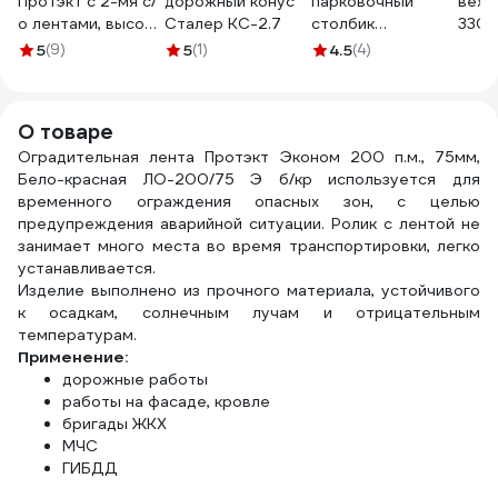
Протэкт с 2-мя с/
дорожный конус
парковочный
веху
о лентами, высота
Сталер КС-2.7
столбик
330x
1,5 м Оранжевый
ТЕХНОЛОГИЯ
моро
5
(9)
5
(1)
4.5
(4)
ВП 1,5
ССУ-750 ГОСТ
поли
32843-2014
2-УВ
(флюр) с
О товаре
комплектом
Оградительная лента Протэкт Эконом 200 п.м., 75мм,
крепления 00-
Бело-красная ЛО-200/75 Э б/кр используется для
00008076
временного ограждения опасных зон, с целью
предупреждения аварийной ситуации. Ролик с лентой не
занимает много места во время транспортировки, легко
устанавливается.
Изделие выполнено из прочного материала, устойчивого
к осадкам, солнечным лучам и отрицательным
температурам.
Применение:
дорожные работы
работы на фасаде, кровле
бригады ЖКХ
МЧС
ГИБДД