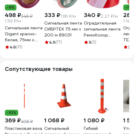
-9%
-11%
498 ₽
333 ₽
340 ₽
285
549 ₽
1.66 ₽/м
2.27 ₽/м
1.99 ₽/м
1.14 
Сигнальная лента
Оградительная
Сигнальная лента
Огра
СИБРТЕХ 75 мм х
сигнальная лента
Gigant красно-
лент
200 м 89031
РемоКолор
белая, 75мм х
ТЕХ
красно-белая, 75
4.5
(17)
5
(3)
250м GIT-4
ЛО-2
4.6
(31)
мм х 150 м 49-7-
3.
крас
204
250 п
мкм 
Сопутствующие товары
000
-10%
369 ₽
1 068 ₽
1 080 ₽
1 51
408 ₽
Пластиковая веха
Сигнальный
Гибкий
Утяж