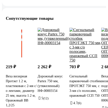
Сопутствующие товары
219 ₽
2 262 ₽
703 ₽
2 6
Веха визирная
Дорожный конус
Сигнальный
Веха
Протэкт 1.2 м,
Partex 750 мм,
парковочный столбик
визи
пластиковая с 2-мя с/
(утяжеленный)
ПРОТЭКТ 750 мм, с
под
о лентами, диаметр
НФ-00003154
3-мя с/о полосами,
ОПТ
25 мм, высота 1.2 м,
оранжевый ССП 750
ОПТ
5
(12)
Оранжевый ВВ
0006
4.7
(6)
1,2/25
5
(