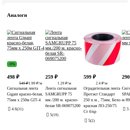
Аналоги
-9%
498 ₽
259 ₽
599 ₽
290
549 ₽
1.99 ₽/м
1.29 ₽/м
2.4 ₽/м
Сигнальная лента
Лента сигнальная
Оградительная лента
Сигн
Gigant красно-белая,
SAMGRUPP 75
Протэкт Стандарт
SPAR
75мм х 250м GIT-4
мм./200 м. красно-
250 п.м., 75мм, Бело-
м 89
белая SR-069075200
красная ЛО-250/75
4.6
(31)
3.
Ст б/кр
5
(19)
5
(2)