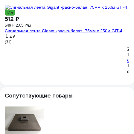
-7%
512 ₽
549 ₽
2.05 ₽/м
Сигнальная лента Gigant красно-белая, 75мм х 250м GIT-4
4.6
(31)
28
1.8
Сиг
3
(8)
Сопутствующие товары
2
До
(1