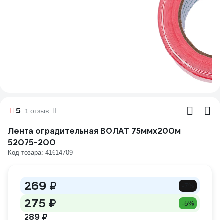
5
1 отзыв
Лента оградительная ВОЛАТ 75ммх200м
52075-200
Код товара: 41614709
269 ₽
-7%
275 ₽
-5%
289 ₽