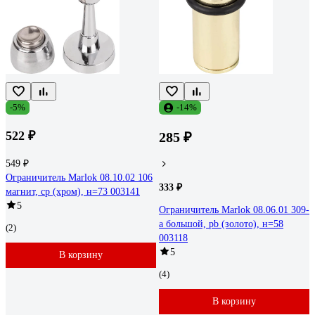
-5%
-14%
522 ₽
285 ₽
549 ₽
Ограничитель Marlok 08.10.02 106
333 ₽
магнит, cp (хром), н=73 003141
5
Ограничитель Marlok 08.06.01 309-
a большой, pb (золото), н=58
(2)
003118
5
В корзину
(4)
В корзину