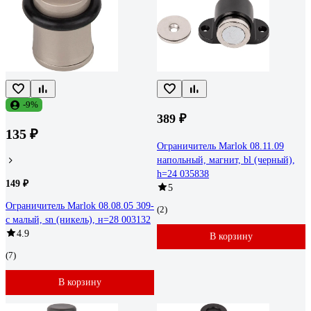
-9%
389 ₽
135 ₽
Ограничитель Marlok 08.11.09
напольный, магнит, bl (черный),
h=24 035838
149 ₽
5
Ограничитель Marlok 08.08.05 309-
(2)
c малый, sn (никель), н=28 003132
4.9
В корзину
(7)
В корзину