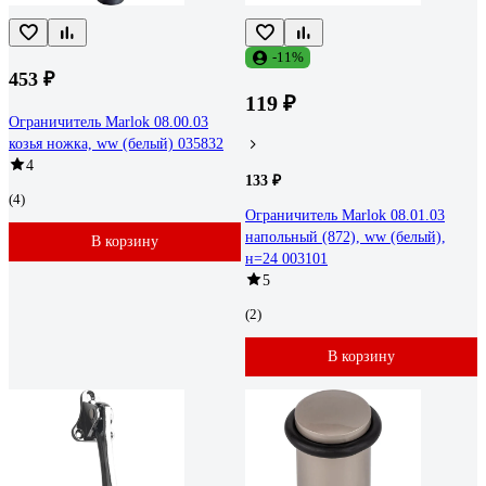
-11%
453 ₽
119 ₽
Ограничитель Marlok 08.00.03
козья ножка, ww (белый) 035832
4
133 ₽
(4)
Ограничитель Marlok 08.01.03
напольный (872), ww (белый),
В корзину
н=24 003101
5
(2)
В корзину