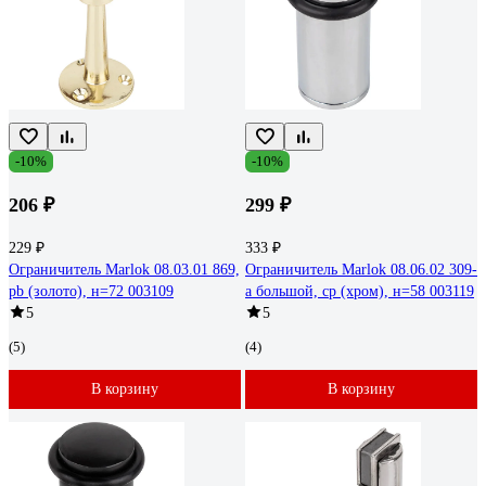
-10%
-10%
206 ₽
299 ₽
229 ₽
333 ₽
Ограничитель Marlok 08.03.01 869,
Ограничитель Marlok 08.06.02 309-
pb (золото), н=72 003109
a большой, cp (хром), н=58 003119
5
5
(5)
(4)
В корзину
В корзину