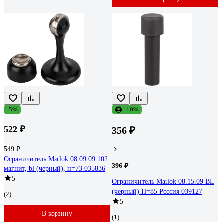
-5%
-10%
522 ₽
356 ₽
549 ₽
Ограничитель Marlok 08.09.09 102
396 ₽
магнит, bl (черный), н=73 035836
5
Ограничитель Marlok 08.15.09 BL
(черный) H=85 Россия 039127
(2)
5
В корзину
(1)