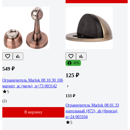
-6%
549 ₽
125 ₽
Ограничитель Marlok 08.10.30 106
магнит, ac (медь), н=73 003142
5
133 ₽
(2)
Ограничитель Marlok 08.01.33
напольный (872), ab (бронза),
В корзину
н=24 003104
5