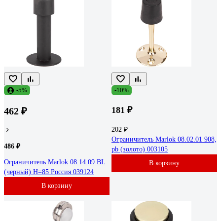
-5%
-10%
181 ₽
462 ₽
202 ₽
Ограничитель Marlok 08.02.01 908,
486 ₽
pb (золото) 003105
Ограничитель Marlok 08.14.09 BL
В корзину
(черный) H=85 Россия 039124
В корзину