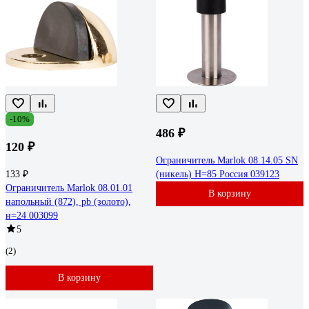
-10%
486 ₽
120 ₽
Ограничитель Marlok 08.14.05 SN
133 ₽
(никель) H=85 Россия 039123
Ограничитель Marlok 08.01.01
В корзину
напольный (872), pb (золото),
н=24 003099
5
(2)
В корзину