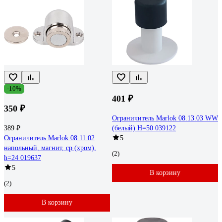
-10%
401 ₽
350 ₽
Ограничитель Marlok 08.13.03 WW
389 ₽
(белый) H=50 039122
Ограничитель Marlok 08.11.02
5
напольный, магнит, cp (хром),
(2)
h=24 019637
5
В корзину
(2)
В корзину