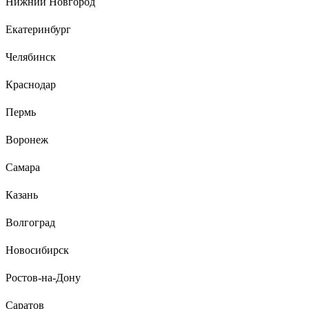
Нижний Новгород
напольный (308) rood, sn (никель), н=24
028445
Екатеринбург
Денис П.
09.06.2026
Челябинск
Рекомендую
Краснодар
Пермь
Воронеж
Самара
Казань
Волгоград
Новосибирск
Ростов-на-Дону
Саратов