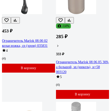
-14%
453 ₽
285 ₽
Ограничитель Marlok 08.00.02
козья ножка, cp (хром) 035831
4
333 ₽
(4)
Ограничитель Marlok 08.06.05 309-
a большой, sn (никель), н=58
В корзину
003120
5
(4)
В корзину