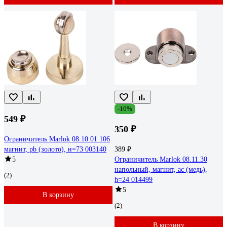
-10%
549 ₽
350 ₽
Ограничитель Marlok 08.10.01 106
магнит, pb (золото), н=73 003140
389 ₽
5
Ограничитель Marlok 08.11.30
напольный, магнит, aс (медь),
(2)
h=24 014499
5
В корзину
(2)
В корзину