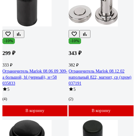
-10%
-10%
299 ₽
343 ₽
333 ₽
382 ₽
Ограничитель Marlok 08.06.09 309-
Ограничитель Marlok 08.12.02
a большой, bl (черный), н=58
напольный 822, магнит, cp (хром)
035833
037191
5
5
(4)
(2)
В корзину
В корзину