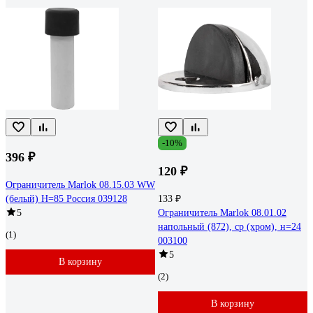
-10%
396 ₽
120 ₽
Ограничитель Marlok 08.15.03 WW
(белый) H=85 Россия 039128
133 ₽
5
Ограничитель Marlok 08.01.02
напольный (872), cp (хром), н=24
(1)
003100
5
В корзину
(2)
В корзину