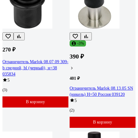
-3%
270 ₽
390 ₽
Ограничитель Marlok 08.07.09 309-
b средний, bl (черный), н=38
035834
401 ₽
5
Ограничитель Marlok 08.13.05 SN
(3)
(никель) H=50 Россия 039120
5
В корзину
(2)
В корзину