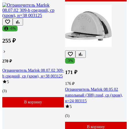
-6%
255 ₽
-3%
270 ₽
Ограничитель Marlok 08.07.02 309-
171 ₽
b средний, cp (хром), н=38 003125
5
176 ₽
Ограничитель Marlok 08.05.02
(3)
напольный (308) rood, cp (хром),
н=24 003115
В корзину
5
(5)
В корзину