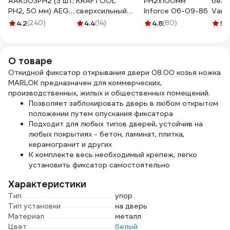
AAK503PH2 (3 шт;
KRAFTOOL
PH2х100мм
белый
PH2, 50 мм) AEG
сверхсильный
Inforce 06-09-86
Vant
4932479181
универсальный,
4.2
(240)
4.4
(14)
4.8
(80)
5
(
для наружных и
внутренних работ,
310 мл 41343_z01
О товаре
Откидной фиксатор открывания двери 08.00 козья ножка
MARLOK предназначен для коммерческих,
производственных, жилых и общественных помещений.
Позволяет заблокировать дверь в любом открытом
положении путем опускания фиксатора
Подходит для любых типов дверей, устойчив на
любых покрытиях - бетон, ламинат, плитка,
керамогранит и других
К комплекте весь необходимый крепеж, легко
установить фиксатор самостоятельно
Характеристики
Тип
упор
Тип установки
на дверь
Материал
металл
Цвет
белый