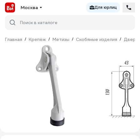
Москва
Для юрлиц
Поиск в каталоге
Главная
/
Крепёж
/
Метизы
/
Скобяные изделия
/
Дверна