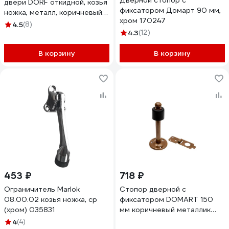
Дверной стопор с
двери DORF откидной, козья
фиксатором Домарт 90 мм,
ножка, металл, коричневый
хром 170247
DORF_КН_130_brown
4.5
(8)
4.3
(12)
В корзину
В корзину
453 ₽
718 ₽
Ограничитель Marlok
Стопор дверной с
08.00.02 козья ножка, cp
фиксатором DOMART 150
(хром) 035831
мм коричневый металлик
4660046008659
4
(4)