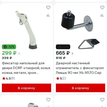
-12%
-19%
299 ₽
665 ₽
339 ₽
816 ₽
Фиксатор напольный для
Дверной настенный
двери DORF откидной, козья
ограничитель с фиксатором
ножка, металл, хром
Левша 90 мм У4-9570.Сер
DORF_КН_130_chrome
4.5
(8)
5
(2)
В корзину
В корзину