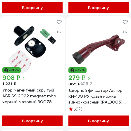
В корзину
В корзину
-26%
-32%
908 ₽
279 ₽
1 231 ₽
365 ₽
409 ₽
Упор магнитный скрытый
Дверной фиксатор Аллюр
ABRISS 2022 magnet mbp
КН-130 РУ козья ножка,
черный матовый 30078
винно-красный (RAL3005)
15476
5
(12)
В корзину
В корзину