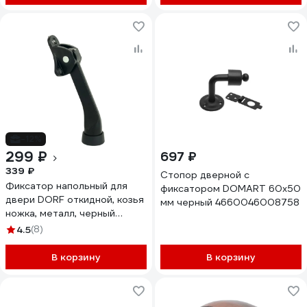
-12%
299 ₽
697 ₽
339 ₽
Стопор дверной с
Фиксатор напольный для
фиксатором DOMART 60x50
двери DORF откидной, козья
мм черный 4660046008758
ножка, металл, черный
DORF_КН_130_black
4.5
(8)
В корзину
В корзину