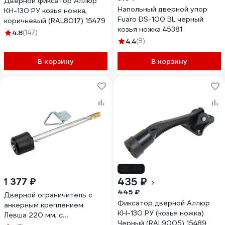
Дверной фиксатор Аллюр
Напольный дверной упор
КН-130 РУ козья ножка,
Fuaro DS-100 BL черный
коричневый (RAL8017) 15479
козья ножка 45381
4.8
(147)
4.4
(8)
В корзину
В корзину
-2%
435 ₽
1 377 ₽
445 ₽
Дверной ограничитель с
Фиксатор дверной Аллюр
анкерным креплением
КН-130 РУ (козья ножка)
Левша 220 мм, с
Черный (RAL9005) 15489