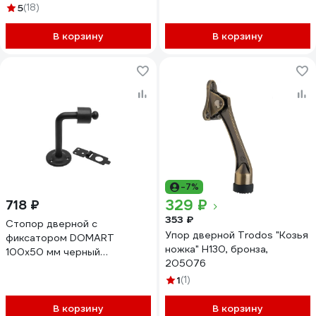
европакет 15808
5
(18)
В корзину
В корзину
-7%
329 ₽
718 ₽
353 ₽
Стопор дверной с
Упор дверной Trodos "Козья
фиксатором DOMART
ножка" Н130, бронза,
100x50 мм черный
205076
4660046008819
1
(1)
В корзину
В корзину