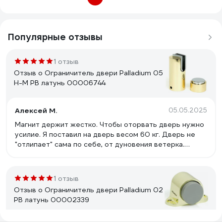
Популярные отзывы
1 отзыв
Отзыв о Ограничитель двери Palladium 05
H-М PB латунь 00006744
Алексей М.
05.05.2025
Магнит держит жестко. Чтобы оторвать дверь нужно
усилие. Я поставил на дверь весом 60 кг. Дверь не
"отлипает" сама по себе, от дуновения ветерка.
Пользуюсь уже больше года. Никаких нареканий.
Выбирал из нескольких магнитов у конкурентов. Этот
ограничитель с магнитом, оказался наиболее
1 отзыв
качественным. Все остальные (4 разных), очень слабо
Отзыв о Ограничитель двери Palladium 02
держали "на отрыв". Рекомендую этот товар. Ни разу
РВ латунь 00002339
не пожалел. Установил на две разных двери. Если
правильно подобрать к интерьеру, то смотрится