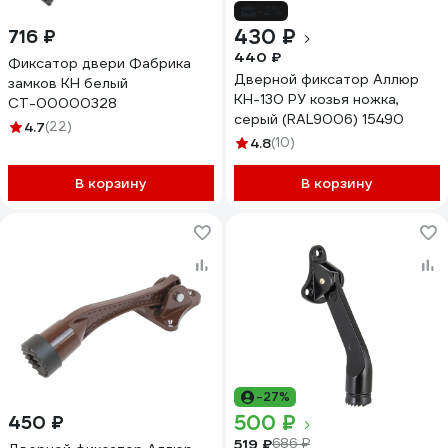
-2%
430 ₽
716 ₽
440 ₽
Фиксатор двери Фабрика
Дверной фиксатор Аллюр
замков КН белый
КН-130 РУ козья ножка,
СТ-00000328
серый (RAL9006) 15490
4.7
(22)
4.8
(10)
В корзину
В корзину
-27%
500 ₽
450 ₽
519 ₽
686 ₽