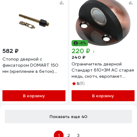
-8%
220 ₽
582 ₽
240 ₽
Стопор дверной с
Ограничитель дверной
фиксатором DOMART 150
Стандарт 610+3М AC старая
мм (крепление в бетон)
медь, скотч, европакет
бронза антик
15809
4660046008857
5
(8)
В корзину
В корзину
Показать еще 40
1
2
3