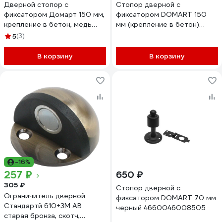
Дверной стопор с
Стопор дверной с
фиксатором Домарт 150 мм,
фиксатором DOMART 150
крепление в бетон, медь
мм (крепление в бетон)
антик 170268
черный 4660046008833
5
(3)
В корзину
В корзину
-16%
257 ₽
650 ₽
305 ₽
Стопор дверной с
Ограничитель дверной
фиксатором DOMART 70 мм
Стандартй 610+3М AB
черный 4660046008505
старая бронза, скотч,