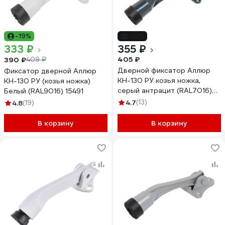
-19%
-12%
333 ₽
355 ₽
405 ₽
390 ₽
409 ₽
Дверной фиксатор Аллюр
Фиксатор дверной Аллюр
КН-130 РУ козья ножка,
КН-130 РУ (козья ножка)
серый антрацит (RAL7016)
Белый (RAL9016) 15491
15478
4.7
(13)
4.8
(19)
В корзину
В корзину