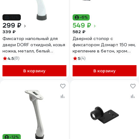
-12%
-6%
299 ₽
549 ₽
339 ₽
582 ₽
Фиксатор напольный для
Дверной стопор с
двери DORF откидной, козья
фиксатором Домарт 150 мм,
ножка, металл, белый
крепление в бетон, хром
DORF_КН_130_white
170249
4.5
(8)
5
(4)
В корзину
В корзину
-12%