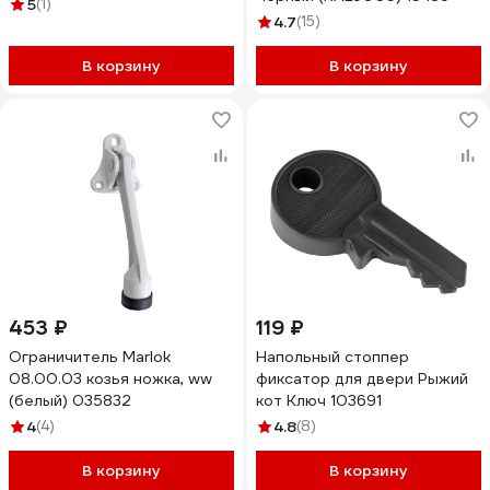
фиксатором, черный У4-
5
(1)
9564.Ч
4.7
(15)
В корзину
В корзину
453 ₽
119 ₽
Ограничитель Marlok
Напольный стоппер
08.00.03 козья ножка, ww
фиксатор для двери Рыжий
(белый) 035832
кот Ключ 103691
4
(4)
4.8
(8)
В корзину
В корзину