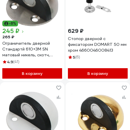
-8%
245 ₽
629 ₽
265 ₽
Стопор дверной с
Ограничитель дверной
фиксатором DOMART 50 мм
Стандартй 610+3М SN
хром 4660046008413
матовый никель, скотч,
5
(6)
европакет 15812
4.9
(41)
В корзину
В корзину