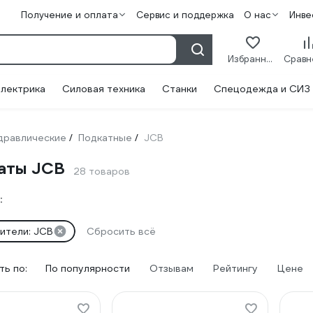
Получение и оплата
Сервис и поддержка
О нас
Инве
Избранное
лектрика
Силовая техника
Станки
Спецодежда и СИЗ
дравлические
Подкатные
JCB
/
/
аты JCB
28 товаров
:
ители: JCB
Сбросить всё
ь по:
По популярности
Отзывам
Рейтингу
Цене