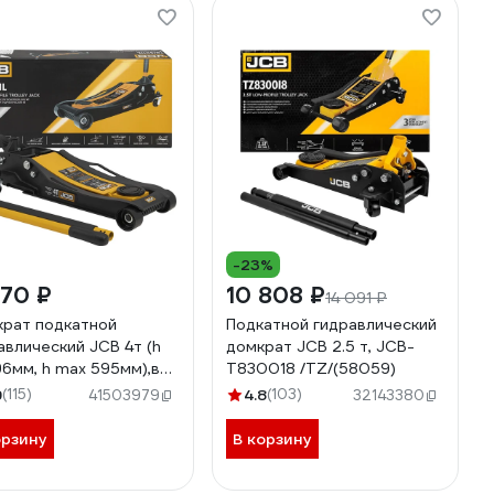
-23%
170 ₽
10 808 ₽
14 091 ₽
рат подкатной
Подкатной гидравлический
авлический JCB 4т (h
домкрат JCB 2.5 т, JCB-
96мм, h max 595мм),вес
T830018 /TZ/(58059)
0 JCB-T815011L(65573)
9
(115)
4.8
(103)
41503979
32143380
орзину
В корзину