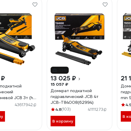
-13%
 ₽
13 025 ₽
21 
15 057 ₽
подкатной
Домк
Домкрат подкатной
ческий
гидр
гидравлический JCB 4т
невой JCB 3т (h
min 
JCB-T84008(62994)
, h max 430мм)
49,5
4.
43617942
018 HT(66494)
4.8
(103)
41111273
ну
В к
В корзину