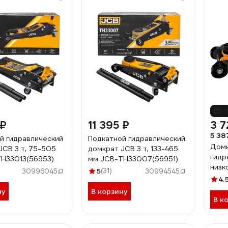
-
 ₽
11 395 ₽
3 7
5 38
й гидравлический
Подкатной гидравлический
Домк
JCB 3 т, 75-505
домкрат JCB 3 т, 133-465
гидр
H33013(56953)
мм JCB-TH33007(56951)
низк
5
(31)
30996045
30994545
пово
4.
T825
ну
В корзину
В к