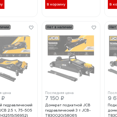
ну
В корзину
В к
личии
Нет в наличии
Нет
я цена
Последняя цена
Посл
 ₽
7 150 ₽
9 6
й гидравлический
Домкрат подкатной JCB
Подк
JCB 2.5 т, 75-505
гидравлический 3 т JCB-
домк
H32515(56952)
T830020(58061)
T830