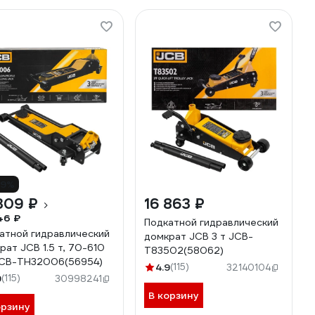
19%
309 ₽
16 863 ₽
46 ₽
Подкатной гидравлический
атной гидравлический
домкрат JCB 3 т JCB-
рат JCB 1.5 т, 70-610
T83502(58062)
CB-TH32006(56954)
4.9
(115)
32140104
9
(115)
30998241
В корзину
орзину