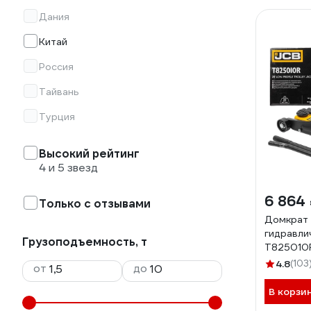
Дания
Китай
Россия
Тайвань
Турция
Высокий рейтинг
4 и 5 звезд
6 864
Только с отзывами
Домкрат 
гидравли
Грузоподъемность, т
T825010
4.8
(103
от
до
В корзи