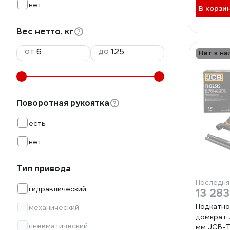
нет
В корзи
Вес нетто, кг
от
до
Нет в на
Поворотная рукоятка
есть
нет
Тип привода
Последня
гидравлический
13 283
Подкатно
механический
домкрат 
пневматический
мм JCB-T