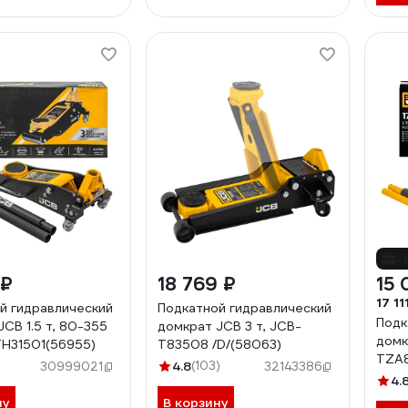
-
 ₽
18 769 ₽
15 
17 11
й гидравлический
Подкатной гидравлический
Подк
, 80-355
домкрат JCB 3 т, JCB-
домк
H31501(56955)
T83508 /D/(58063)
TZA
4.8
(103)
30999021
32143386
4.
ну
В корзину