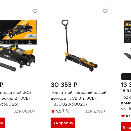
-
 ₽
30 353 ₽
13 
16 3
подкатной JCB
Подкатной гидравлический
Подк
ческий 2т JCB-
домкрат JCB 3 т, JCB-
домк
R(58026)
T830028(58029)
мм J
)
4.9
(115)
32140680
32142768
4.
ну
В корзину
В к