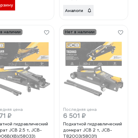
орзину
Аналоги
 в наличии
Нет в наличии
едняя цена
Последняя цена
71 ₽
6 501 ₽
атной гидравлический
Подкатной гидравлический
рат JCB 2.5 т, JCB-
домкрат JCB 2 т, JCB-
06B(XB)(58033)
T82003(58031)