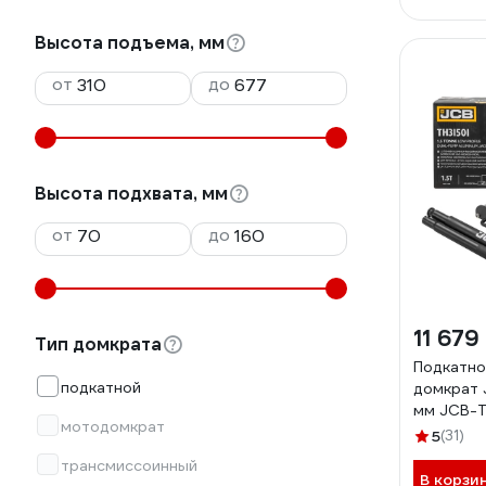
Высота подъема, мм
от
до
Высота подхвата, мм
от
до
11 679
Тип домкрата
Подкатно
подкатной
домкрат JCB 1.5 т
мм JCB-T
мотодомкрат
5
(31)
трансмиссоинный
В корзи