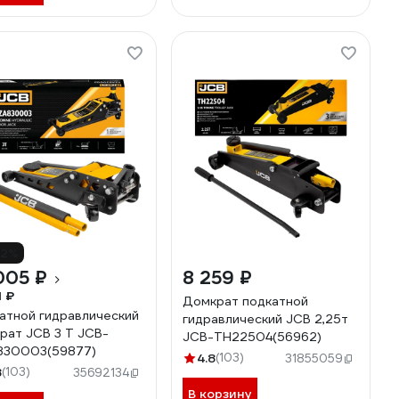
12%
005 ₽
8 259 ₽
1 ₽
Домкрат подкатной
атной гидравлический
гидравлический JCB 2,25т
рат JCB 3 Т JCB-
JCB-TH22504(56962)
830003(59877)
4.8
(103)
31855059
8
(103)
35692134
В корзину