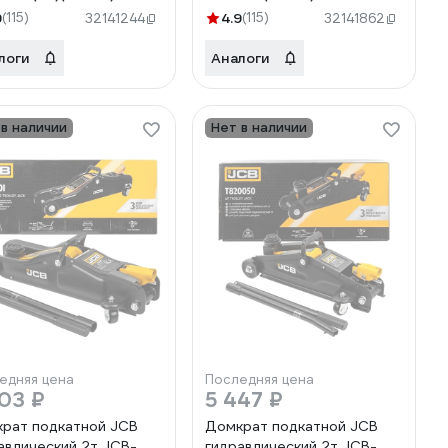
9
(115)
4.9
(115)
32141244
32141862
логи
Аналоги
 в наличии
Нет в наличии
едняя цена
Последняя цена
03 ₽
5 447 ₽
рат подкатной JCB
Домкрат подкатной JCB
авлический 2т JCB-
гидравлический 2т JCB-