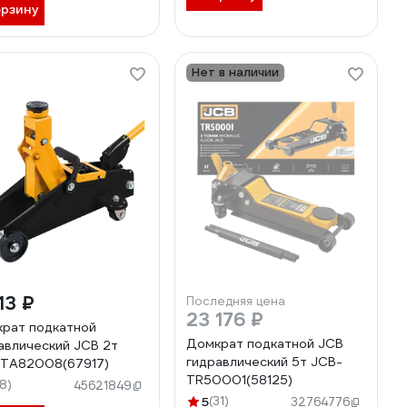
орзину
Нет в наличии
13 ₽
Последняя цена
23 176 ₽
рат подкатной
Домкрат подкатной JCB
авлический JCB 2т
гидравлический 5т JCB-
TA82008(67917)
TR50001(58125)
18)
45621849
5
(31)
32764776