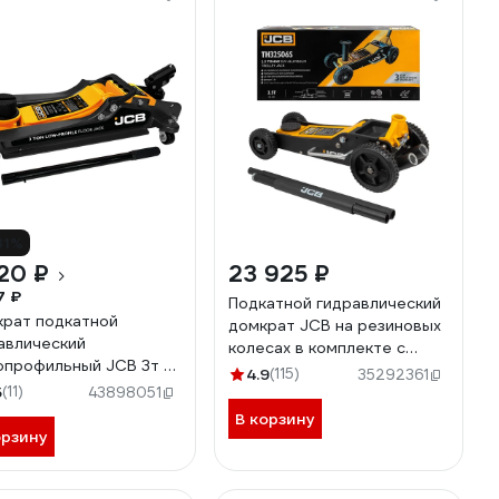
31%
20 ₽
23 925 ₽
7 ₽
Подкатной гидравлический
рат подкатной
домкрат JCB на резиновых
авлический
колесах в комплекте с
опрофильный JCB 3т с
удлинителями 2.5т, h min
4.9
(115)
35292361
ротной ручкой JCB-
5
(11)
140мм, h max 677мм,
43898051
010(66573)
удлин.76x54мм 2 шт.,
В корзину
орзину
колеса 150/200мм JCB-
TH32506S(57362)