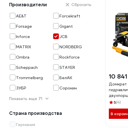
Производители
Сбросить
AE&T
Forcekraft
Forsage
Gigant
Inforce
JCB
MATRIX
NORDBERG
Ombra
Rockforce
Scheppach
STAYER
10 841
Trommelberg
БелАК
Домкрат 
ЗУБР
Сорокин
гидравли
двухпорш
Показать еще 71
min 85мм
5
(4)
JCB-T830
Страна производства
В корзи
Германия