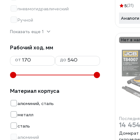
5
(31)
пневмогидравлический
Аналоги
Ручной
Показать еще 1
Нет в на
Рабочий ход, мм
от
до
Материал корпуса
алюминий, сталь
металл
Последня
14 454
сталь
Домкрат 
алюминий
гидравли