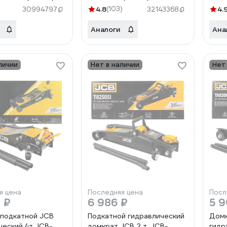
4.8
(103)
4.
30994797
32143368
Аналоги
Ана
личии
Нет в наличии
Нет
я цена
Последняя цена
Посл
 ₽
6 986 ₽
5 9
подкатной JCB
Подкатной гидравлический
Домк
ческий 4т JCB-
домкрат JCB 2 т, JCB-
гидр