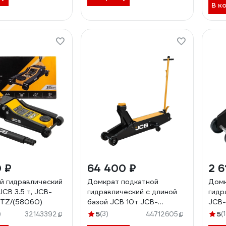
В к
0 ₽
64 400 ₽
2 6
й гидравлический
Домкрат подкатной
Домк
 3.5 т, JCB-
гидравлический с длиной
гидр
/TZ/(58060)
базой JCB 10т JCB-
JCB-
TR100001(67552)
)
5
(3)
5
(
32143392
44712605