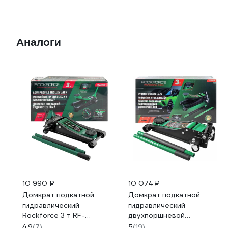
Аналоги
10 990 ₽
10 074 ₽
Домкрат подкатной
Домкрат подкатной
гидравлический
гидравлический
Rockforce 3 т RF-
двухпоршневой
TH33003F (62969)
Rockforce 3т (h min 85мм,
4.9
(7)
5
(19)