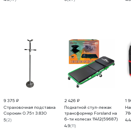
max 430 мм F-T830018
HT(58627)
9 375 ₽
2 426 ₽
1 
Страховочная подставка
Подкатной стул-лежак
На
Сорокин 0.75т 3.830
трансформер Forsland на
78
6-ти колесах 11412(59687)
5
(2)
4.4
4.9
(11)