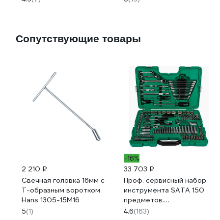
h max 430мм) RF-
T830018 HT(58628)
Сопутствующие товары
-16%
2 210 ₽
33 703 ₽
Свечная головка 16мм с
Проф. сервисный набор
Т-образным воротком
инструмента SATA 150
Hans 1305-15M16
предметов.
Максимальный комплект
5
(1)
4.6
(163)
для СТО и автосервисов.