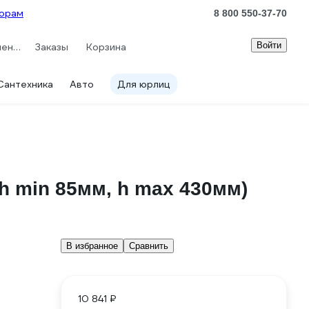
орам
8 800 550-37-70
Войти
Сравнение
Заказы
Корзина
Сантехника
Авто
Для юрлиц
h min 85мм, h max 430мм)
В избранное
Сравнить
10 841 ₽