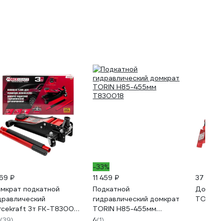
-33%
169 ₽
11 459 ₽
37 422
мкрат подкатной
Подкатной
Домкра
дравлический
гидравлический домкрат
TOR FJ
rcekraft 3т FK-T830018
TORIN H85-455мм
(58718)
T830018
(39)
4
(1)