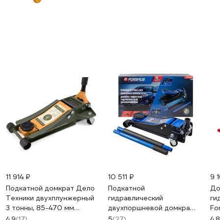
11 914 ₽
10 511 ₽
9 
Подкатной домкрат Дело
Подкатной
До
Техники двухплунжерный
гидравлический
ги
3 тонны, 85-470 мм
двухпоршневой домкрат
Fo
904431
Forsage 3 т, h min 85 мм, h
HT
4.9
(17)
5
(27)
4.8