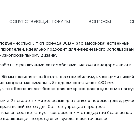
СОПУТСТВУЮЩИЕ ТОВАРЫ
ВОПРОСЫ
С
оподъёмностью 3 т от бренда
– это высококачественный
JCB
олюбителей, идеально подходит для ежедневного использован
 низкопрофильному дизайну.
 работы с различными автомобилями, включая внедорожники и
т 85 мм позволяет работать с автомобилями, имеющими низкий
ые модели, максимальный подъём составляет 430 мм.
 что обеспечивает более равномерное распределение нагруз
ми и 2 поворотными колёсами для лёгкого перемещения, руко
 практичный лоток для болтов упрощает процесс.
й клапан соответствует современным стандартам безопасност
едотвращающая повреждения кузова и исключающая