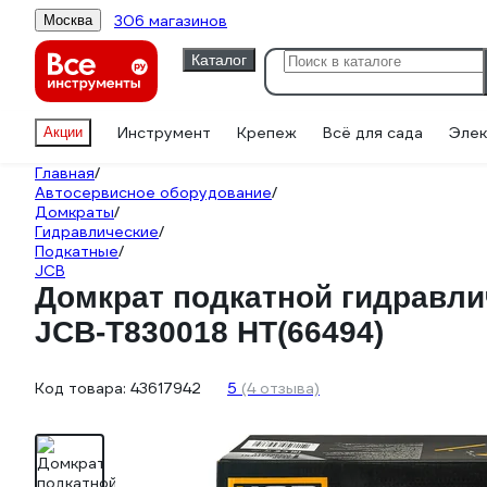
306 магазинов
Москва
Каталог
Инструмент
Крепеж
Всё для сада
Элек
Акции
Главная
/
Автосервисное оборудование
/
Домкраты
/
Гидравлические
/
Подкатные
/
JCB
Домкрат подкатной гидравли
JCB-T830018 HT(66494)
Код товара:
43617942
5
(4 отзыва)