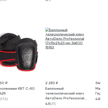
960 ₽
2 283 ₽
540 ₽
коленники КВТ С-60
Баллонный
Масло 
426
телескопический ключ
Гидро Р
АвтоDело Professional
(172)
4.8
(51)
17х19х21х23 мм 34600
4.9
(31)
16163