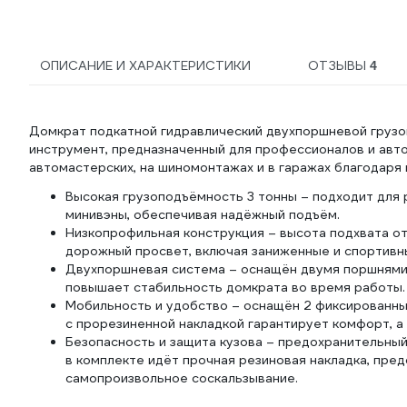
09510
ОПИСАНИЕ И ХАРАКТЕРИСТИКИ
ОТЗЫВЫ
4
Домкрат подкатной гидравлический двухпоршневой груз
инструмент, предназначенный для профессионалов и авт
автомастерских, на шиномонтажах и в гаражах благодаря
Высокая грузоподъёмность 3 тонны – подходит для
минивэны, обеспечивая надёжный подъём.
Низкопрофильная конструкция – высота подхвата о
дорожный просвет, включая заниженные и спортивн
Двухпоршневая система – оснащён двумя поршнями,
повышает стабильность домкрата во время работы.
Мобильность и удобство – оснащён 2 фиксированны
с прорезиненной накладкой гарантирует комфорт, а
Безопасность и защита кузова – предохранительны
в комплекте идёт прочная резиновая накладка, пр
самопроизвольное соскальзывание.