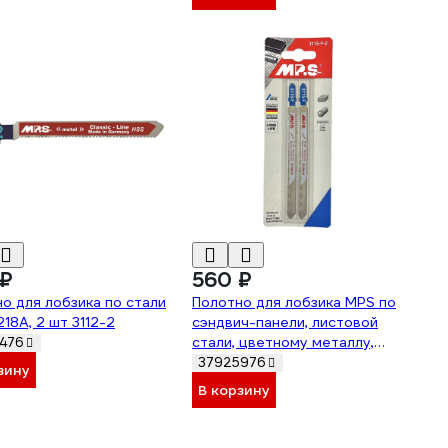
3177-F-2
 ₽
560 ₽
о для лобзика по стали
Полотно для лобзика MPS по
18A, 2 шт 3112-2
сэндвич-панели, листовой
стали, цветному металлу,
476
алюминию, стальной трубе,
37925976
зину
открытому профилю,
В корзину
армированному пластику
(T318BF), 2 шт 3115-F-2