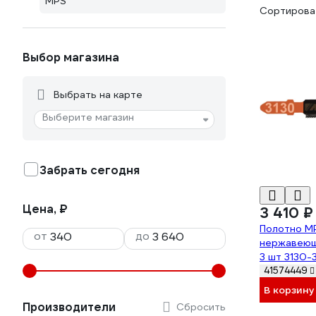
MPS
Сортироват
Выбор магазина
Выбрать на карте
Выберите магазин
Забрать сегодня
Цена, ₽
3 410 ₽
Полотно MP
от
до
нержавеюще
3 шт 3130-
41574449
В корзину
Производители
Сбросить