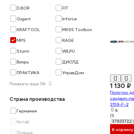
D.BOR
FIT
Gigant
Inforce
KRAFTOOL
MKSS Toolbox
MPS
RAGE
Sturm
WILPU
Вихрь
ДИОЛД
ПРАКТИКА
УправДом
Показать еще 56
1 130 ₽
Полотно дл
сэндвич-па
Страна производства
3159-F-2
5
Германия
(1)
37933722
Китай
В корзину
Польша