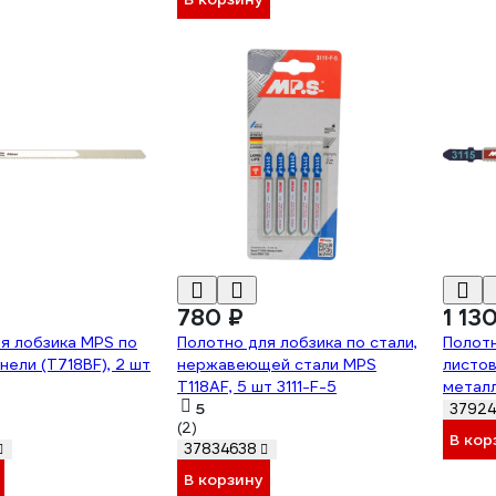
780 ₽
1 13
я лобзика MPS по
Полотно для лобзика по стали,
Полотн
нели (T718BF), 2 шт
нержавеющей стали MPS
листов
T118AF, 5 шт 3111-F-5
металл
5
трубе
37924
(2)
(T318B)
В кор
37834638
В корзину