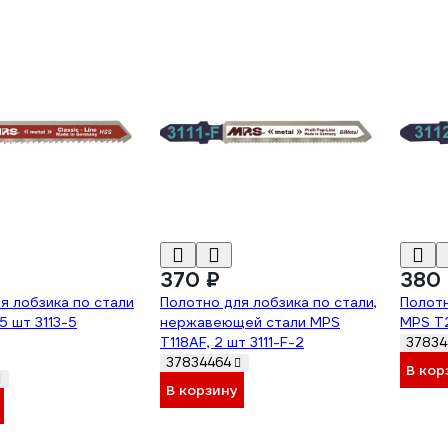
370 ₽
380
я лобзика по стали
Полотно для лобзика по стали,
Полотн
5 шт 3113-5
нержавеющей стали MPS
MPS T2
T118AF, 2 шт 3111-F-2
37834
37834464
В кор
В корзину