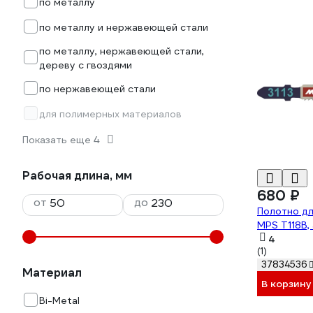
по металлу
по металлу и нержавеющей стали
по металлу, нержавеющей стали,
дереву с гвоздями
по нержавеющей стали
для полимерных материалов
Показать еще 4
Рабочая длина, мм
680 ₽
от
до
Полотно дл
MPS T118B, 
4
(1)
37834536
Материал
В корзину
Bi-Metal