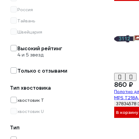
Россия
Тайвань
Швейцария
Высокий рейтинг
4 и 5 звезд
Только с отзывами
860 ₽
Тип хвостовика
Полотно дл
MPS T218A,
хвостовик Т
37834578
хвостовик U
В корзину
Тип