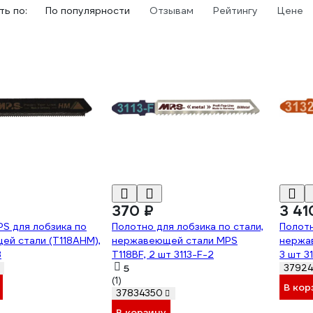
ь по:
По популярности
Отзывам
Рейтингу
Цене
370 ₽
3 41
S для лобзика по
Полотно для лобзика по стали,
Полотн
й стали (T118AHM),
нержавеющей стали MPS
нержав
3
T118BF, 2 шт 3113-F-2
3 шт 3
5
3792
(1)
В кор
37834350
В корзину