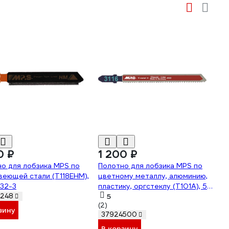
0 ₽
1 200 ₽
о для лобзика MPS по
Полотно для лобзика MPS по
еющей стали (T118EHM),
цветному металлу, алюминию,
132-3
пластику, оргстеклу (T101A), 5
шт 3116-5
5
4248
(2)
зину
37924500
В корзину