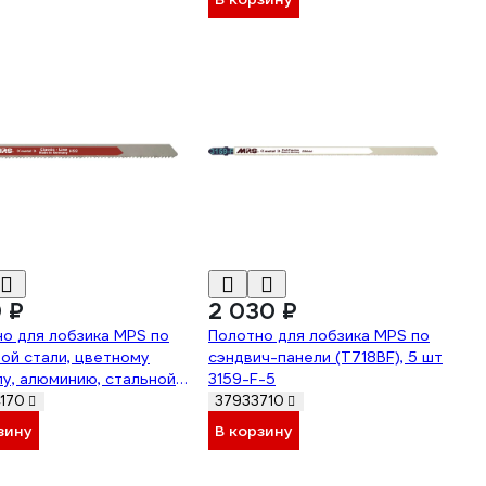
0 ₽
2 030 ₽
о для лобзика MPS по
Полотно для лобзика MPS по
ой стали, цветному
сэндвич-панели (T718BF), 5 шт
у, алюминию, стальной
3159-F-5
, открытому профилю
170
37933710
, 5 шт 3115-5
зину
В корзину