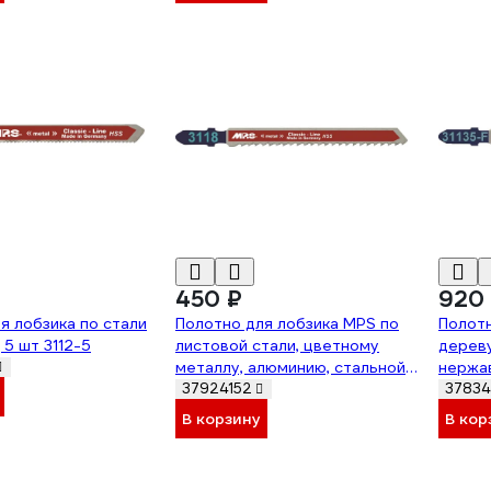
450 ₽
920
я лобзика по стали
Полотно для лобзика MPS по
Полотн
 5 шт 3112-5
листовой стали, цветному
дереву
металлу, алюминию, стальной
нержав
трубе, открытому профилю
стали,
37924152
37834
(T127D), 2 шт 3118-2
аллюми
В корзину
В кор