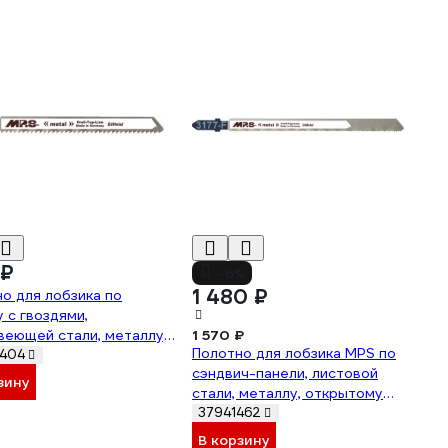
 ₽
-6%
1 480 ₽
о для лобзика по
 с гвоздями,
еющей стали, металлу,
1 570 ₽
Полотно для лобзика MPS по
 цветному металлу,
404
сэндвич-панели, листовой
нию MPS 31135-F-5
зину
стали, металлу, открытому
профилю, армированному
37941462
пластику (T1018AFP), 2 шт
В корзину