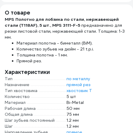
ударопрочные
GALE
YF0201
О товаре
MPS Полотно для лобзика по стали, нержавеющей
стали (T118AF), 5 шт., MPS 3111-F-5
предназначено для
резки листовой стали, нержавеющей стали. Толщина: 1-3
мм.
Материал полотна - биметалл (BiM).
Количество зубьев на дюйм - 21 t.p.i.
Толщина полотна - 1 мм.
Прямой рез.
Характеристики
Тип
по металлу
Назначение
прямой рез
Тип хвостовика
хвостовик Т
Количество
5 шт
Материал
Bi-Metal
Рабочая длина
50 мм
Общая длина
75 мм
Шаг зубьев постоянный
1.2 мм
Шаг
1.2 мм
Направление зубьев
прямое