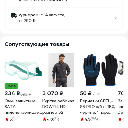
Курьером:
c 14 августа,
от 290 ₽
Сопутствующие товары
-66%
234 ₽
3 070 ₽
56 ₽
705
/шт
693 ₽
Очки защитные
Куртка рабочая
Перчатки СПЕЦ-
Закр
SATA
DOWELL HD,
SB PRO х/б с ПВХ,
защи
пыленепроницаемые,
размер 52
черные, 1 пара
Delta
герметичные от
D81210-L
3.1211.011
GAL
5
(1)
4.6
(31)
4.9
(86)
4.
стружки,
проз