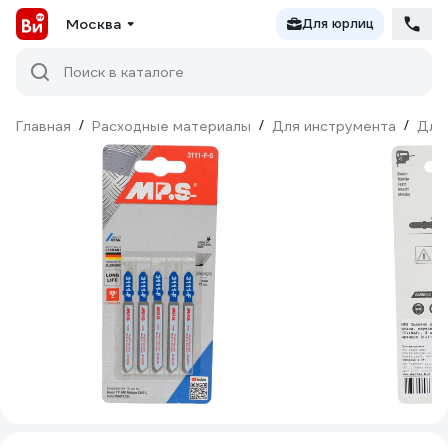
Москва
Для юрлиц
Поиск в каталоге
Главная
/
Расходные материалы
/
Для инструмента
/
Для