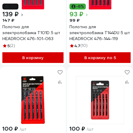
-5%
-6%
139 ₽
93 ₽
147 ₽
99 ₽
Полотно для
Полотно для
электролобзика T101D 5 шт
электролобзика T144DU 5 шт
HEADROCK 476-101-063
HEADROCK 476-144-119
5
(2)
4.7
(10)
В корзину
В корзину по 5
100 ₽
100 ₽
/шт
/шт