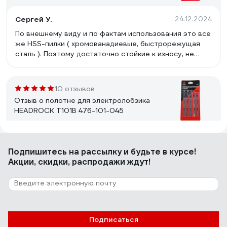
Сергей У.
24.12.2024
По внешнему виду и по фактам использования это все
же HSS-пилки ( хромованадиевые, быстрорежущая
сталь ). Поэтому достаточно стойкие к износу, не
ломкие. Лучше не перегревать. Форма, размер
зубьев, волнообразная разводка дают довольно
чистый рез, мало сколов при аккуратной работе.
10 отзывов
Можно делать скругления ( хотя для этого больше
Отзыв о полотне для электролобзика
подходят пилки T227D ), хорошо подойдут для врезки
HEADROCK T101B 476-101-045
раковины в столешницу.
Альберт
10.11.2025
Подпишитесь
на рассылку
и будьте в курсе!
В целом все нормально
Акции, скидки, распродажи ждут!
7 отзывов
Отзыв о Полотно для электролобзика
T119B 5 шт HEADROCK 476-119-092
Подписаться