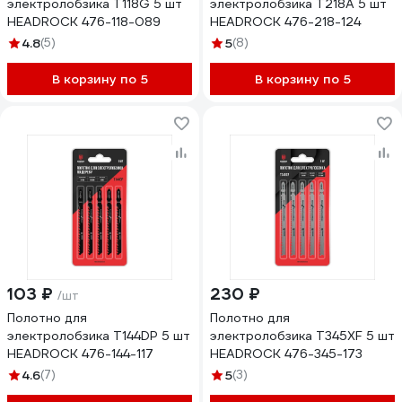
электролобзика T118G 5 шт
электролобзика T218A 5 шт
HEADROCK 476-118-089
HEADROCK 476-218-124
4.8
(5)
5
(8)
В корзину по 5
В корзину по 5
103 ₽
230 ₽
/шт
Полотно для
Полотно для
электролобзика T144DP 5 шт
электролобзика T345XF 5 шт
HEADROCK 476-144-117
HEADROCK 476-345-173
4.6
(7)
5
(3)