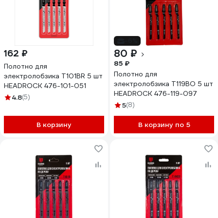
-6%
80 ₽
162 ₽
85 ₽
Полотно для
Полотно для
электролобзика T101BR 5 шт
электролобзика T119BO 5 шт
HEADROCK 476-101-051
HEADROCK 476-119-097
4.8
(5)
5
(8)
В корзину
В корзину по 5